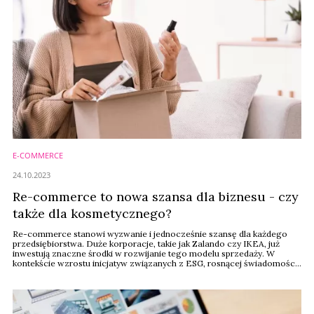
E-COMMERCE
24.10.2023
Re-commerce to nowa szansa dla biznesu - czy
także dla kosmetycznego?
Re-commerce stanowi wyzwanie i jednocześnie szansę dla każdego
przedsiębiorstwa. Duże korporacje, takie jak Zalando czy IKEA, już
inwestują znaczne środki w rozwijanie tego modelu sprzedaży. W
kontekście wzrostu inicjatyw związanych z ESG, rosnącej świadomości
ekologicznej i koncepcji gospodarki cyrkularnej, re-commerce stwarza
okazję do opracowania efektywnych i etycznych rozwiązań. Niemniej
jednak, przedsiębiorstwa muszą ...