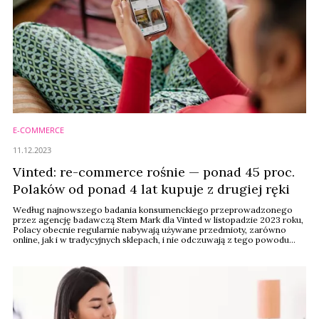
E-COMMERCE
11.12.2023
Vinted: re-commerce rośnie — ponad 45 proc.
Polaków od ponad 4 lat kupuje z drugiej ręki
Według najnowszego badania konsumenckiego przeprowadzonego
przez agencję badawczą Stem Mark dla Vinted w listopadzie 2023 roku,
Polacy obecnie regularnie nabywają używane przedmioty, zarówno
online, jak i w tradycyjnych sklepach, i nie odczuwają z tego powodu
wstydu. Co więcej, ponad 45 proc. respondentów przyznało, że sięga po
produkty z drugiej ręki od ponad 4 lat, a 38 proc. zadeklarowało, że w
ciągu najbliższego roku na ...