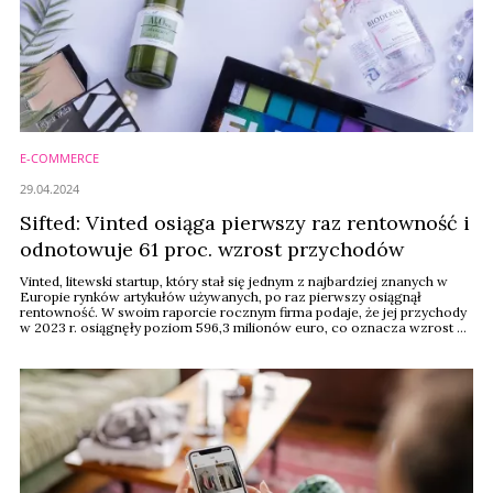
E-COMMERCE
29.04.2024
Sifted: Vinted osiąga pierwszy raz rentowność i
odnotowuje 61 proc. wzrost przychodów
Vinted, litewski startup, który stał się jednym z najbardziej znanych w
Europie rynków artykułów używanych, po raz pierwszy osiągnął
rentowność. W swoim raporcie rocznym firma podaje, że jej przychody
w 2023 r. osiągnęły poziom 596,3 milionów euro, co oznacza wzrost o
61 proc. rok do roku. Odnotowała również zysk netto w wysokości 17,8
milionów euro w 2023 r., w porównaniu ze stratą netto w wysokości
20,4 milionów euro ...