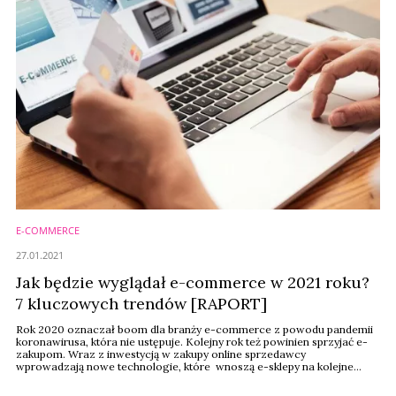
E-COMMERCE
27.01.2021
Jak będzie wyglądał e-commerce w 2021 roku?
7 kluczowych trendów [RAPORT]
Rok 2020 oznaczał boom dla branży e-commerce z powodu pandemii
koronawirusa, która nie ustępuje. Kolejny rok też powinien sprzyjać e-
zakupom. Wraz z inwestycją w zakupy online sprzedawcy
wprowadzają nowe technologie, które wnoszą e-sklepy na kolejne
poziomy zaawansowania i napędzają rozwój całej branży. Opowiada o
nich Jakub Koba z Kogifi Digital.