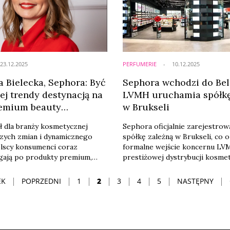
23.12.2025
PERFUMERIE
10.12.2025
a Bielecka, Sephora: Być
Sephora wchodzi do Belg
ej trendy destynacją na
LVMH uruchamia spółkę
emium beauty
w Brukseli
K WK 2025/26]
ł dla branży kosmetycznej
Sephora oficjalnie zarejestrowa
zych zmian i dynamicznego
spółkę zależną w Brukseli, co 
lscy konsumenci coraz
formalne wejście koncernu LV
ęgają po produkty premium,
prestiżowej dystrybucji kosme
ości, personalizacji, wygody i
Belgii. Nowo utworzona jednos
ń zakupowych, które łączą
pod nazwą Sephora Belgium i 
EK
POPRZEDNI
1
2
3
4
5
NASTĘPNY
 i offline. Sephora – lider rynku
pierwszy krok do rozwinięcia
l – nie tylko kształtuje trendy,
pełnoskalowej działalności han
tosowuje swoją ofertę do
tym rynku.
lku pokoleń konsumentów –
na Bielecka, general ...