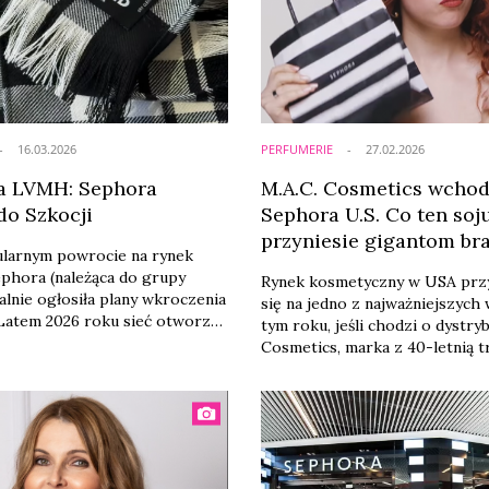
16.03.2026
PERFUMERIE
27.02.2026
a LVMH: Sephora
M.A.C. Cosmetics wchod
do Szkocji
Sephora U.S. Co ten soj
przyniesie gigantom br
ularnym powrocie na rynek
beauty?
Sephora (należąca do grupy
Rynek kosmetyczny w USA prz
alnie ogłosiła plany wkroczenia
się na jedno z najważniejszych
 Latem 2026 roku sieć otworzy
tym roku, jeśli chodzi o dystryb
e punkty w kluczowych
Cosmetics, marka z 40-letnią tr
ch: Glasgow (Silverburn
ogłosiła oficjalne wejście do s
entre) oraz Edynburgu (St
U.S. oraz punktów Sephora at 
er). Czy to tylko kwestia
Proces wdrożenia rozpocznie s
marca, będąc milowym krokiem
ekspansji tego kultowego bran