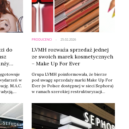
PRODUCENCI
25.02.2026
zi do
LVMH rozważa sprzedaż jednej
usz
ze swoich marek kosmetycznych
anży
– Make Up For Ever
ygotowuje
Grupa LVMH poinformowała, że bierze
 wydarzeń w
pod uwagę sprzedaży marki Make Up For
ucję. M.A.C.
Ever (w Polsce dostępnej w sieci Sephora)
adycją,
w ramach szerokiej restrukturyzacji
ieci Sephora
swojego portfolio kosmetycznego. Grupa
Kohl’s.
wskazuje również na słabnący globalnie
ię już 2
popyt na kosmetyki. LVMH koncentruje się
 w
w swoim portfolio na luksusowych
du.
produktach kosmetycznych o wysokiej
rentowności, takich jak perfumy i szminki