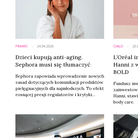
PRAWO
24.04.2026
CIAŁO
20.
Dzieci kupują anti-aging.
L’Oréal i
Sephora musi się tłumaczyć
Hanni z 
BOLD
Sephora zapowiada wprowadzenie nowych
zasad dotyczących komunikacji produktów
Fundusz in
pielęgnacyjnych dla najmłodszych. To efekt
zainwestowa
rosnącej presji regulatorów i krytyki
Hanni, staw
wobec praktyk marketingowych branży
body care.
beauty, która coraz częściej kieruje
przekaz do nieletnich konsumentów.