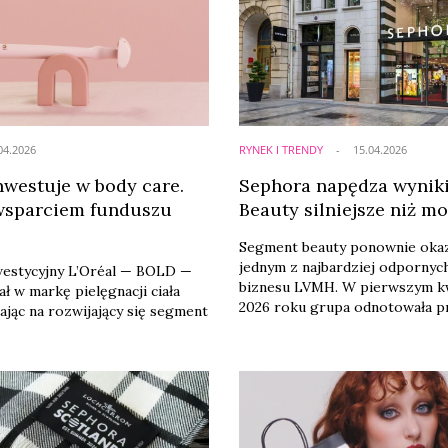
04.2026
RYNEK I TRENDY
15.04.2026
nwestuje w body care.
Sephora napędza wynik
wsparciem funduszu
Beauty silniejsze niż m
Segment beauty ponownie okaz
jednym z najbardziej odpornych
westycyjny L’Oréal — BOLD —
biznesu LVMH. W pierwszym k
ł w markę pielęgnacji ciała
2026 roku grupa odnotowała p
iając na rozwijający się segment
poziomie 19,1 mld euro, utrzym
stabilne wyniki mimo niesprzyj
otoczenia makroekonomicznego
geopolitycznych.