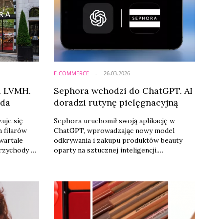
E-COMMERCE
26.03.2026
i LVMH.
Sephora wchodzi do ChatGPT. AI
oda
doradzi rutynę pielęgnacyjną
uje się
Sephora uruchomił swoją aplikację w
 filarów
ChatGPT, wprowadzając nowy model
wartale
odkrywania i zakupu produktów beauty
rzychody na
oparty na sztucznej inteligencji.
ując
Rozwiązanie ma zapewnić użytkownikom
ającego
bardziej spersonalizowane i intuicyjne
 i napięć
doświadczenie zakupowe w formule
conversational commerce.