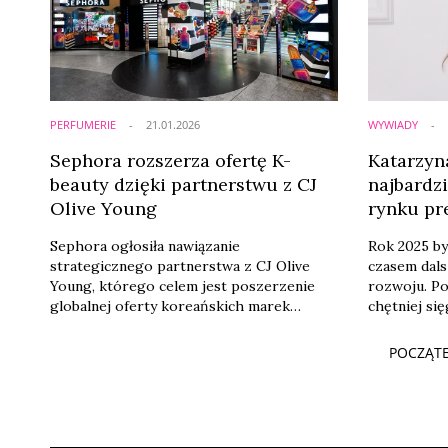
Ici Paris XL.
PERFUMERIE
21.01.2026
WYWIADY
Sephora rozszerza ofertę K-
Katarzyn
beauty dzięki partnerstwu z CJ
najbardzi
Olive Young
rynku pr
[ROCZNI
Sephora ogłosiła nawiązanie
Rok 2025 by
strategicznego partnerstwa z CJ Olive
czasem dals
Young, którego celem jest poszerzenie
rozwoju. Po
globalnej oferty koreańskich marek
chętniej si
beauty. Współpraca ma umożliwić klientom
szukają now
Sephory dostęp do szerszego, silniej
doświadcze
POCZĄT
napędzanego trendami asortymentu K-
świat online
beauty, obejmującego zarówno
beauty retai
rozpoznawalne marki, jak i nowe formaty
ale też dos
pielęgnacyjne oraz wellness.
potrzeb ki
mówi Katarzy