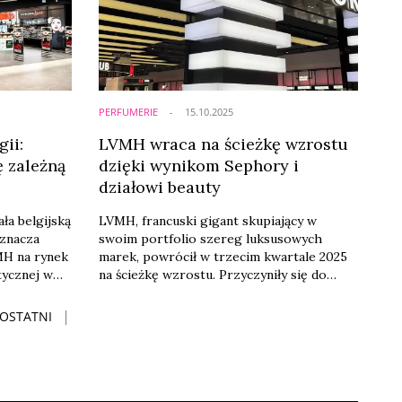
marki Dior.
PERFUMERIE
15.10.2025
ii:
LVMH wraca na ścieżkę wzrostu
 zależną
dzięki wynikom Sephory i
działowi beauty
ła belgijską
LVMH, francuski gigant skupiający w
oznacza
swoim portfolio szereg luksusowych
MH na rynek
marek, powrócił w trzecim kwartale 2025
tycznej w
na ścieżkę wzrostu. Przyczyniły się do
tka działa
tego wyniki marek kosmetycznych oraz
stanowi
utrzymująca się dynamika Sephory. Po
OSTATNI
wielu miesiącach globalnego spowolnienia
dlowej na
na rynku dóbr luksusowych, grupa LVMH
odnotowała 1-procentowy organiczny
wzrost przychodów. Zdaniem ekspertów
może to stanowić pierwsze symptomy