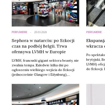
PERFUMERIE
20.03.2026
PERFUMERIE
Sephora w natarciu: po Szkocji
Ekspansj
czas na podbój Belgii. Trwa
wkracza 
ofensywa LVMH w Europie
Po spektak
brytyjski, 
LVMH, francuski gigant sektora beauty, nie
LVMH) oficj
zwalnia tempa. Zaledwie kilka dni po
do Szkocji.
ogłoszeniu wielkiego wejścia do Szkocji
dwa flagow
(jednocześnie Glasgow i Edynburg),
lokalizacja
Sephora potwierdziła oficjalną datę
Shopping C
debiutu na rynku belgijskim. Już w czerwcu
James Quart
tego roku marka otworzy swój pierwszy
prestiżu?
flagowy salon w Brukseli, rzucając
bezpośrednie wyzwanie historycznym
liderom regionu – sieciom Douglas oraz