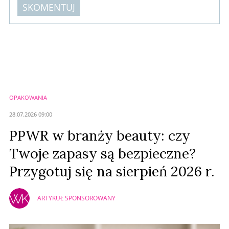
SKOMENTUJ
Komentarze (
0
)
Nie znaleziono komentarzy
Zostaw swoje komentarze
Imię (Wymagane)
OPAKOWANIA
Anuluj
28.07.2026 09:00
Prześlij komentarz
PPWR w branży beauty: czy
Twoje zapasy są bezpieczne?
Przygotuj się na sierpień 2026 r.
ARTYKUŁ SPONSOROWANY