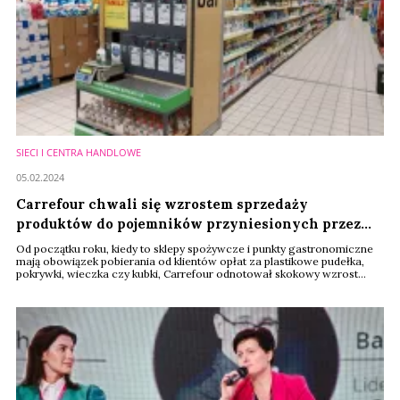
SIECI I CENTRA HANDLOWE
05.02.2024
Carrefour chwali się wzrostem sprzedaży
produktów do pojemników przyniesionych przez
klientów. Dotyczy to także środków czystości i
Od początku roku, kiedy to sklepy spożywcze i punkty gastronomiczne
kosmetyków
mają obowiązek pobierania od klientów opłat za plastikowe pudełka,
pokrywki, wieczka czy kubki, Carrefour odnotował skokowy wzrost
sprzedaży produktów do opakowań wielorazowego użytku,
przyniesionych przez klientów. W ten sposób kupowane produkty na
wagę, takie jak wędliny, sery, owoce morza czy słodycze, ale także
środki czystości i kosmetyki.