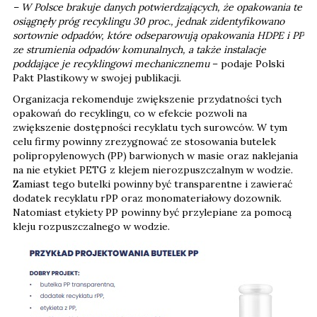
– W Polsce brakuje danych potwierdzających, że opakowania te
osiągnęły próg recyklingu 30 proc., jednak zidentyfikowano
sortownie odpadów, które odseparowują opakowania HDPE i PP
ze strumienia odpadów komunalnych, a także instalacje
poddające je recyklingowi mechanicznemu
– podaje Polski
Pakt Plastikowy w swojej publikacji.
Organizacja rekomenduje zwiększenie przydatności tych
opakowań do recyklingu, co w efekcie pozwoli na
zwiększenie dostępności recyklatu tych surowców. W tym
celu firmy powinny zrezygnować ze stosowania butelek
polipropylenowych (PP) barwionych w masie oraz naklejania
na nie etykiet PETG z klejem nierozpuszczalnym w wodzie.
Zamiast tego butelki powinny być transparentne i zawierać
dodatek recyklatu rPP oraz monomateriałowy dozownik.
Natomiast etykiety PP powinny być przylepiane za pomocą
kleju rozpuszczalnego w wodzie.