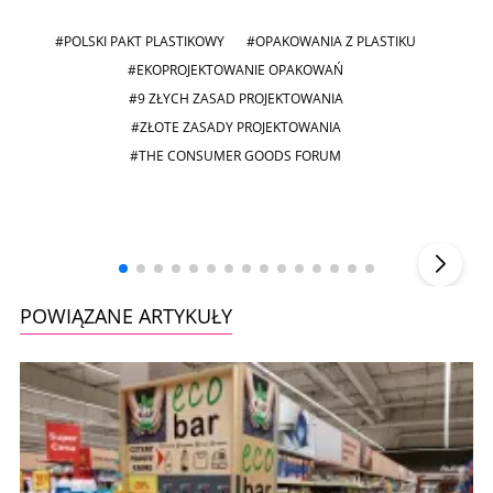
#POLSKI PAKT PLASTIKOWY
#OPAKOWANIA Z PLASTIKU
#EKOPROJEKTOWANIE OPAKOWAŃ
#9 ZŁYCH ZASAD PROJEKTOWANIA
#ZŁOTE ZASADY PROJEKTOWANIA
#THE CONSUMER GOODS FORUM
Andrzej i Marta Sterniccy
Marta i
▶
POWIĄZANE ARTYKUŁY