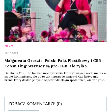
BIZNES
19.10.2023
Małgorzata Greszta, Polski Pakt Plastikowy i CSR
Consulting: Wszyscy są pro-CSR, ale tylko
deklaratywnie [FBK 2023]
Działania CSR — to bardzo modny termin, którego używa wiele marek w
swojej komunikacji, ale co to tak naprawdę znaczy? Czy faktycznie
brand, który deklaruje bycie odpowiedzialnym społecznie, wie w ogóle,
co za takim stwierdzeniem powinno pójść? O tym opowiedziała na
Forum Branży Kosmetycznej 2023 Małgorzata Greszta.
ZOBACZ KOMENTARZE (
0
)