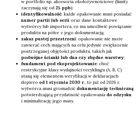
w portfolio np. akcesoria okołożywnościowe (limity
zaczynają się od
25 ppb
);
identyfikowalność
: każde opakowanie musi posiadać
numer partii lub serii
oraz dane kontaktowe
wytwórcy lub importera, co ma umożliwić powiązanie
produktu na półce z jego dokumentacją;
zakaz pustej przestrzeni
: opakowanie nie może
zawierać cech mających na celu jedynie zwiększenie
postrzeganej objętości produktu, takich jak
podwójne ścianki lub dna czy zbędne warstwy
;
fundament pod ekoprojektowanie
: choć
restrykcyjne klasy wydajności recyklingu (A, B, C)
staną się elementem weryfikacji w deklaracjach
dopiero
od 1 stycznia 2030 r
., to już od 2026 r.
wytwórca musi gromadzić
dokumentację techniczną
potwierdzającą przydatność opakowania
do odzysku
i minimalizację jego masy.