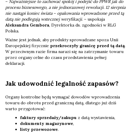
–
Najważniejsze to zachować spokój i podejść do PPWR jak do
procesu biznesowego, a nie jednorazowej rewolucji. 12 sierpnia
nie nastąpi koniec świata
–
opakowania wprowadzone przed tą
datą nie podlegają wstecznej weryfikacji
. – uspokaja
Aleksandra Gembora
, Dyrektorka ds. zgodności w RLG
Polska.
Ważne jest jednak, aby produkty sprowadzane spoza Unii
Europejskiej fizycznie
przekroczyły granicę przed tą datą
.
W przeciwnym razie firma narazi się na zatrzymanie towaru
przez organy celne do czasu przedstawienia pełnej
deklaracji.
Jak udowodnić legalność zapasów?
Organy kontrolne będą wymagać dowodów wprowadzenia
towaru do obrotu przed graniczną datą, dlatego już dziś
warto przygotować:
faktury sprzedaży/zakupu
z datą wystawienia,
dokumenty magazynowe
,
listy przewozowe
.