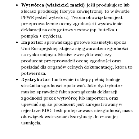
Wytwórca (właściciel marki)
: jeśli produkujesz lub
zlecasz produkcję fabryce zewnętrznej, to w świetle
PPWR jesteś wytwórcą. Twoim obowiązkiem jest
przeprowadzenie oceny zgodności i wystawienie
deklaracji na cały gotowy zestaw (np. butelka +
pompka + etykieta).
Importer
: sprowadzając gotowe kosmetyki spoza
Unii Europejskiej, stajesz się gwarantem zgodności
na rynku unijnym. Musisz zweryfikować, czy
producent przeprowadził ocenę zgodności oraz
posiadać dla organów celnych dokumentację, która to
potwierdza.
Dystrybutor:
hurtownie i sklepy pełnią funkcję
strażnika zgodności opakowań. Jako dystrybutor
musisz sprawdzić fakt sporządzenia deklaracji
zgodności przez wytwórcę lub importera oraz
upewnić się, że producent jest zarejestrowany w
rejestrze BDO. Jeśli podejrzewasz niezgodność, masz
obowiązek wstrzymać dystrybucję do czasu jej
usunięcia.