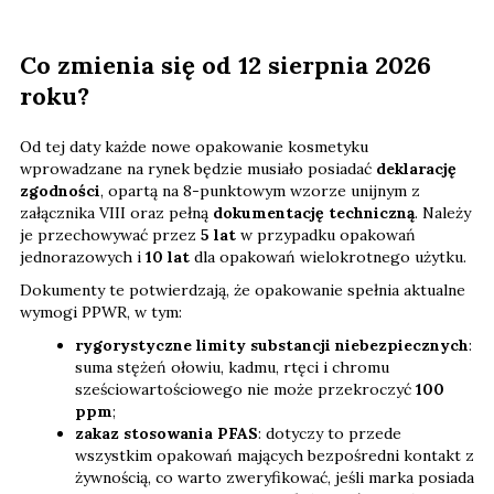
Co zmienia się od 12 sierpnia 2026
roku?
Od tej daty każde nowe opakowanie kosmetyku
wprowadzane na rynek będzie musiało posiadać
deklarację
zgodności
, opartą na 8-punktowym wzorze unijnym z
załącznika VIII oraz pełną
dokumentację techniczną
. Należy
je przechowywać przez
5 lat
w przypadku opakowań
jednorazowych i
10 lat
dla opakowań wielokrotnego użytku.
Dokumenty te potwierdzają, że opakowanie spełnia aktualne
wymogi PPWR, w tym:
rygorystyczne limity substancji niebezpiecznych
:
suma stężeń ołowiu, kadmu, rtęci i chromu
sześciowartościowego nie może przekroczyć
100
ppm
;
zakaz stosowania PFAS
: dotyczy to przede
wszystkim opakowań mających bezpośredni kontakt z
żywnością, co warto zweryfikować, jeśli marka posiada