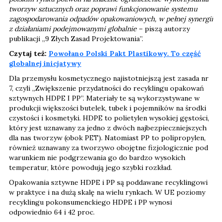
tworzyw sztucznych oraz poprawi funkcjonowanie systemu
zagospodarowania odpadów opakowaniowych, w pełnej synergii
z działaniami podejmowanymi globalnie
– piszą autorzy
publikacji „9 Złych Zasad Projektowania”.
Czytaj też:
Powołano Polski Pakt Plastikowy. To część
globalnej inicjatywy
Dla przemysłu kosmetycznego najistotniejszą jest zasada nr
7, czyli „Zwiększenie przydatności do recyklingu opakowań
sztywnych HDPE I PP”. Materiały te są wykorzystywane w
produkcji większości butelek, tubek i pojemników na środki
czystości i kosmetyki. HDPE to polietylen wysokiej gęstości,
który jest uznawany za jedno z dwóch najbezpieczniejszych
dla nas tworzyw (obok PET). Natomiast PP to polipropylen,
również uznawany za tworzywo obojętne fizjologicznie pod
warunkiem nie podgrzewania go do bardzo wysokich
temperatur, które powodują jego szybki rozkład.
Opakowania sztywne HDPE i PP są poddawane recyklingowi
w praktyce i na dużą skalę na wielu rynkach. W UE poziomy
recyklingu pokonsumenckiego HDPE i PP wynosi
odpowiednio 64 i 42 proc.