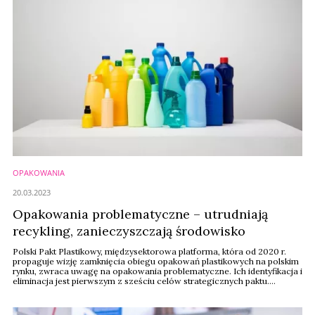
OPAKOWANIA
20.03.2023
Opakowania problematyczne – utrudniają
recykling, zanieczyszczają środowisko
Polski Pakt Plastikowy, międzysektorowa platforma, która od 2020 r.
propaguje wizję zamknięcia obiegu opakowań plastikowych na polskim
rynku, zwraca uwagę na opakowania problematyczne. Ich identyfikacja i
eliminacja jest pierwszym z sześciu celów strategicznych paktu.
Już gotowe są pierwsze trzy z sześciu planowanych kart opakowań
problematycznych – poradników postępowania z
opakowaniami zawierającymi barwnik na bazie sadzy ...