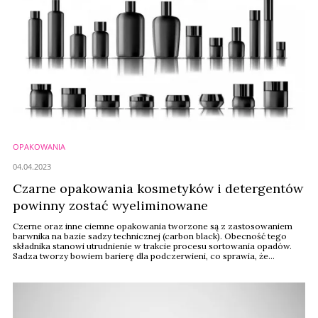
OPAKOWANIA
04.04.2023
Czarne opakowania kosmetyków i detergentów
powinny zostać wyeliminowane
Czerne oraz inne ciemne opakowania tworzone są z zastosowaniem
barwnika na bazie sadzy technicznej (carbon black). Obecność tego
składnika stanowi utrudnienie w trakcie procesu sortowania opadów.
Sadza tworzy bowiem barierę dla podczerwieni, co sprawia, że
opakowania są niewidoczne dla sortera i odrzucane bez rozpoznania.
Na cenzurowanym są więc czarne opakowania kolorówki czy zakrętki
oraz same butelki detergentów i kosmetyków.