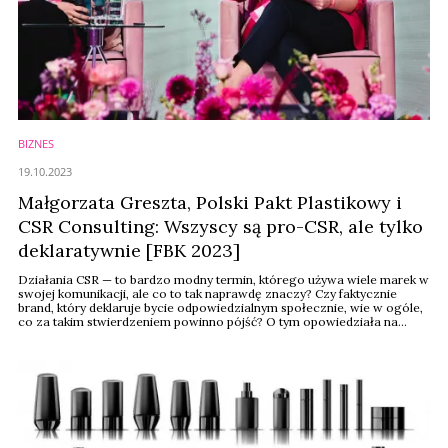
BIZNES
19.10.2023
Małgorzata Greszta, Polski Pakt Plastikowy i
CSR Consulting: Wszyscy są pro-CSR, ale tylko
deklaratywnie [FBK 2023]
Działania CSR — to bardzo modny termin, którego używa wiele marek w
swojej komunikacji, ale co to tak naprawdę znaczy? Czy faktycznie
brand, który deklaruje bycie odpowiedzialnym społecznie, wie w ogóle,
co za takim stwierdzeniem powinno pójść? O tym opowiedziała na
Forum Branży Kosmetycznej 2023 Małgorzata Greszta.