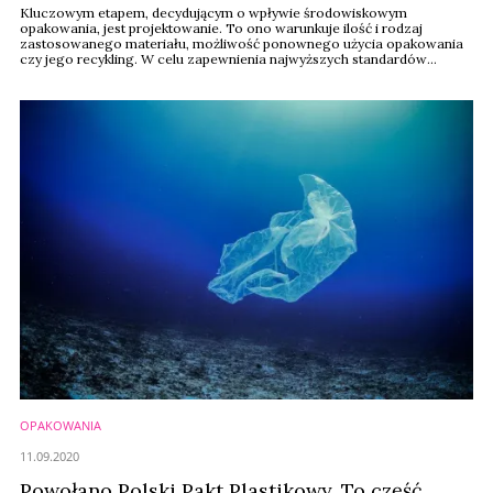
Kluczowym etapem, decydującym o wpływie środowiskowym
opakowania, jest projektowanie. To ono warunkuje ilość i rodzaj
zastosowanego materiału, możliwość ponownego użycia opakowania
czy jego recykling. W celu zapewnienia najwyższych standardów
projektowania opakowań, The Consumer Goods Forum (CGF)
opracowało Złote Zasady Projektowania (ZZP). Na warunki polskie
zaadaptował je Polski Pakt Plastikowy.
OPAKOWANIA
11.09.2020
Powołano Polski Pakt Plastikowy. To część