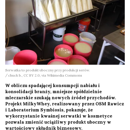
Serwatka to produkt uboczny przy produkcji serów.
chuck b., CC BY 2.0, via Wikimedia Commons
W obliczu spadającej konsumpcji nabiału i
konsolidacji branży, mniejsze spółdzielnie
mleczarskie szukają nowych źródeł przychodów.
Projekt MilkyWhey, realizowany przez OSM Rawicz
i Laboratorium Symbiosis, pokazuje, że
wykorzystanie kwaśnej serwatki w kosmetyce
pozwala zmienić uciążliwy produkt uboczny w
wartościowy składnik biznesowy.