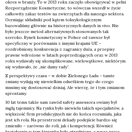
okres w branży. To w 2013 roku zaczęło obowiązywać w pełni
Rozporządzenie Kosmetyczne, to wówczas wszedł w życie
całkowity zakaz testów na zwierzętach dla naszego sektora.
Oceniając składniki pod kątem toksykologicznym
bazowaliśmy głównie na historycznych danych in vivo. Nie
było jeszcze metod alternatywnych stosowanych tak
szeroko. Rynek kosmetyczny w Polsce od zawsze był
specyficzny w porównaniu z innymi krajami UE –
rozdrobniony, konkurencja z zagranicy duża, a przepisy
prawne wdrożone w latach poprzedzających oraz w 2013
roku wydawały się skomplikowane, wielowątkowe, niektórym
się wydawało, że „nie damy rady”.
Z perspektywy czasu – w dobie Zielonego Ładu – tamte
zmiany wydają się niewielkim odsetkiem tego do czego
musimy się dostosować dzisiaj. Ale wierzę, że i tym zmianom
sprostamy.
10 lat temu także sam zawód safety assessora owiany był
mgłą tajemnicy. Na rynku było niewielu takich specjalistów, a
większość firm produkcyjnych nie do końca rozumiała, jaka
jest ich rola. Na przestrzeni dekady podejście bardzo się
zmieniło – zarówno do roli, jak i kompetencji. Również
kształcenie w tym kierunku było utrudnione, a nasza praca