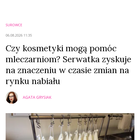
Zostaw swoje komentarze
Imię (Wymagane)
SUROWCE
Anuluj
06.08.2026 11:35
Prześlij komentarz
Czy kosmetyki mogą pomóc
mleczarniom? Serwatka zyskuje
na znaczeniu w czasie zmian na
rynku nabiału
AGATA GRYSIAK