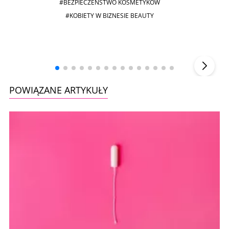
#BEZPIECZEŃSTWO KOSMETYKÓW
#KOBIETY W BIZNESIE BEAUTY
Andrzej i Marta Sterniccy
Marta i
▶
POWIĄZANE ARTYKUŁY