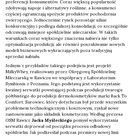
preferencji konsumentów. Coraz większą popularność
zdobywają napoje i alternatywy roślinne, a konsumenci
częściej ograniczają spożycie produktów pochodzenia
zwierzęcego. Jednocześnie rynek pozostaje silnie
konkurencyjny i podlega dalszej konsolidacji, co szczególnie
odczuwają mniejsze spółdzielnie mleczarskie. W takich
warunkach coraz większego znaczenia nabiera nie tylko
optymalizacja produkcji, ale również poszukiwanie nowych
modeli biznesowych wykraczających poza tradycyjną
sprzedaż nabiału.
Jednym z przykładów takiego podejścia jest projekt
MilkyWhey, realizowany przez Okręgową Spółdzielnię
Mleczarską w Rawiczu we współpracy z Laboratorium
Symbiosis z Poznania. Jego podstawą jest wykorzystanie
kwaśnej serwatki powstającej podczas produkcji twarogu
półtłustego do produkcji dermokosmetyków marki Back To
Comfort. Surowiec, który dotychczas był przede wszystkim
problemem technologicznym i kosztowym, zyskał nowe
zastosowanie jako składnik kosmetyczny. Według prezesa
OSM Rawicz
Jacka Myśleckiego
pomysł wykorzystania
serwatki dojrzewał od początku procesu odbudowy
spółdzielni. Jak podkreślał podczas premiery nowej linii