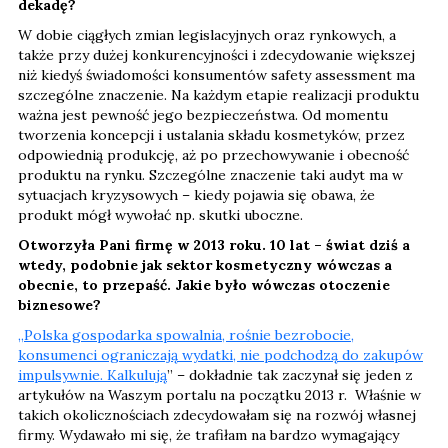
dekadę?
W dobie ciągłych zmian legislacyjnych oraz rynkowych, a
także przy dużej konkurencyjności i zdecydowanie większej
niż kiedyś świadomości konsumentów safety assessment ma
szczególne znaczenie. Na każdym etapie realizacji produktu
ważna jest pewność jego bezpieczeństwa. Od momentu
tworzenia koncepcji i ustalania składu kosmetyków, przez
odpowiednią produkcję, aż po przechowywanie i obecność
produktu na rynku. Szczególne znaczenie taki audyt ma w
sytuacjach kryzysowych – kiedy pojawia się obawa, że
produkt mógł wywołać np. skutki uboczne.
Otworzyła Pani firmę w 2013 roku. 10 lat – świat dziś a
wtedy, podobnie jak sektor kosmetyczny wówczas a
obecnie, to przepaść. Jakie było wówczas otoczenie
biznesowe?
„Polska gospodarka spowalnia, rośnie bezrobocie,
konsumenci ograniczają wydatki, nie podchodzą do zakupów
impulsywnie. Kalkulują
” – dokładnie tak zaczynał się jeden z
artykułów na Waszym portalu na początku 2013 r. Właśnie w
takich okolicznościach zdecydowałam się na rozwój własnej
firmy. Wydawało mi się, że trafiłam na bardzo wymagający