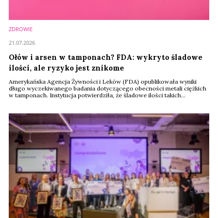
ZDROWIE
21.07.2026
Ołów i arsen w tamponach? FDA: wykryto śladowe
ilości, ale ryzyko jest znikome
Amerykańska Agencja Żywności i Leków (FDA) opublikowała wyniki
długo wyczekiwanego badania dotyczącego obecności metali ciężkich
w tamponach. Instytucja potwierdziła, że śladowe ilości takich
pierwiastków jak ołów, arsen czy kadm rzeczywiście mogą występować
w produktach menstruacyjnych. Jednak uwalniają się w tak niewielkich
ilościach, że zgodnie z przeprowadzoną oceną toksykologiczną, nie
stanowią zagrożenia dla ...