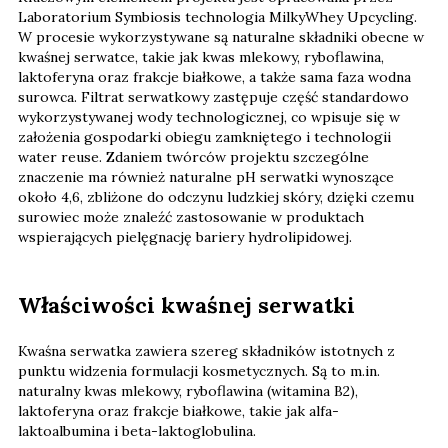
Laboratorium Symbiosis technologia MilkyWhey Upcycling.
W procesie wykorzystywane są naturalne składniki obecne w
kwaśnej serwatce, takie jak kwas mlekowy, ryboflawina,
laktoferyna oraz frakcje białkowe, a także sama faza wodna
surowca. Filtrat serwatkowy zastępuje część standardowo
wykorzystywanej wody technologicznej, co wpisuje się w
założenia gospodarki obiegu zamkniętego i technologii
water reuse. Zdaniem twórców projektu szczególne
znaczenie ma również naturalne pH serwatki wynoszące
około 4,6, zbliżone do odczynu ludzkiej skóry, dzięki czemu
surowiec może znaleźć zastosowanie w produktach
wspierających pielęgnację bariery hydrolipidowej.
Właściwości kwaśnej serwatki
Kwaśna serwatka zawiera szereg składników istotnych z
punktu widzenia formulacji kosmetycznych. Są to m.in.
naturalny kwas mlekowy, ryboflawina (witamina B2),
laktoferyna oraz frakcje białkowe, takie jak alfa-
laktoalbumina i beta-laktoglobulina.