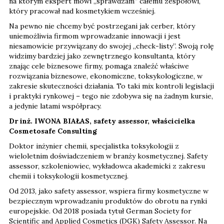
na którym ekspert mówi „sprawdzam” całemu zespołowi,
który pracował nad kosmetykiem wcześniej.
Na pewno nie chcemy być postrzegani jak cerber, który
uniemożliwia firmom wprowadzanie innowacji i jest
niesamowicie przywiązany do swojej „check-listy”. Swoją rolę
widzimy bardziej jako zewnętrznego konsultanta, który
znając cele biznesowe firmy, pomaga znaleźć właściwe
rozwiązania biznesowe, ekonomiczne, toksykologiczne, w
zakresie skuteczności działania. To taki mix kontroli legislacji
i praktyki rynkowej – tego nie zdobywa się na żadnym kursie,
a jedynie latami współpracy.
Dr inż. IWONA BIAŁAS, safety assessor, właścicielka
Cosmetosafe Consulting
Doktor inżynier chemii, specjalistka toksykologii z
wieloletnim doświadczeniem w branży kosmetycznej. Safety
assessor, szkoleniowiec, wykładowca akademicki z zakresu
chemii i toksykologii kosmetycznej.
Od 2013, jako safety assessor, wspiera firmy kosmetyczne w
bezpiecznym wprowadzaniu produktów do obrotu na rynki
europejskie. Od 2018 posiada tytuł German Society for
Scientific and Applied Cosmetics (DGK) Safety Assessor. Na