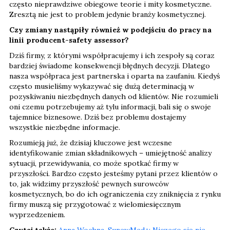
często nieprawdziwe obiegowe teorie i mity kosmetyczne.
Zresztą nie jest to problem jedynie branży kosmetycznej.
Czy zmiany nastąpiły również w podejściu do pracy na
linii producent-safety assessor?
Dziś firmy, z którymi współpracujemy i ich zespoły są coraz
bardziej świadome konsekwencji błędnych decyzji. Dlatego
nasza współpraca jest partnerska i oparta na zaufaniu. Kiedyś
często musieliśmy wykazywać się dużą determinacją w
pozyskiwaniu niezbędnych danych od klientów. Nie rozumieli
oni czemu potrzebujemy aż tylu informacji, bali się o swoje
tajemnice biznesowe. Dziś bez problemu dostajemy
wszystkie niezbędne informacje.
Rozumieją już, że dzisiaj kluczowe jest wczesne
identyfikowanie zmian składnikowych – umiejętność analizy
sytuacji, przewidywania, co może spotkać firmy w
przyszłości. Bardzo często jesteśmy pytani przez klientów o
to, jak widzimy przyszłość pewnych surowców
kosmetycznych, bo do ich ograniczenia czy zniknięcia z rynku
firmy muszą się przygotować z wielomiesięcznym
wyprzedzeniem.
Czytaj także:
Anna Wochna, SunewMed+: Niczego się nie