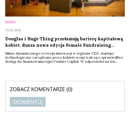
BIZNES
19.05.2026
Douglas i Huge Thing przełamują barierę kapitałową
kobiet. Rusza nowa edycja Female Fundraising
Academy z myślą o Beauty Tech
Mimo dynamicznego rozwoju innowacji w regionie CEE, startupy
technologiczne zarządzane przez kobiety wciąż walczą o sprawiedliwy
dostęp do finansowania typu Venture Capital. W odpowiedzi na ten
strukturalny problem, wiodący europejski retailer kosmetyczny Douglas
oraz uznany operator programów akceleracyjnych Huge Thing łączą
siły.
ZOBACZ KOMENTARZE (
0
)
SKOMENTUJ
Komentarze (
0
)
Nie znaleziono komentarzy