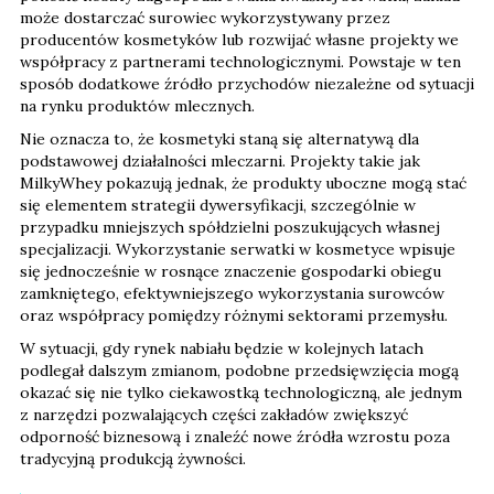
może dostarczać surowiec wykorzystywany przez
producentów kosmetyków lub rozwijać własne projekty we
współpracy z partnerami technologicznymi. Powstaje w ten
sposób dodatkowe źródło przychodów niezależne od sytuacji
na rynku produktów mlecznych.
Nie oznacza to, że kosmetyki staną się alternatywą dla
podstawowej działalności mleczarni. Projekty takie jak
MilkyWhey pokazują jednak, że produkty uboczne mogą stać
się elementem strategii dywersyfikacji, szczególnie w
przypadku mniejszych spółdzielni poszukujących własnej
specjalizacji. Wykorzystanie serwatki w kosmetyce wpisuje
się jednocześnie w rosnące znaczenie gospodarki obiegu
zamkniętego, efektywniejszego wykorzystania surowców
oraz współpracy pomiędzy różnymi sektorami przemysłu.
W sytuacji, gdy rynek nabiału będzie w kolejnych latach
podlegał dalszym zmianom, podobne przedsięwzięcia mogą
okazać się nie tylko ciekawostką technologiczną, ale jednym
z narzędzi pozwalających części zakładów zwiększyć
odporność biznesową i znaleźć nowe źródła wzrostu poza
tradycyjną produkcją żywności.