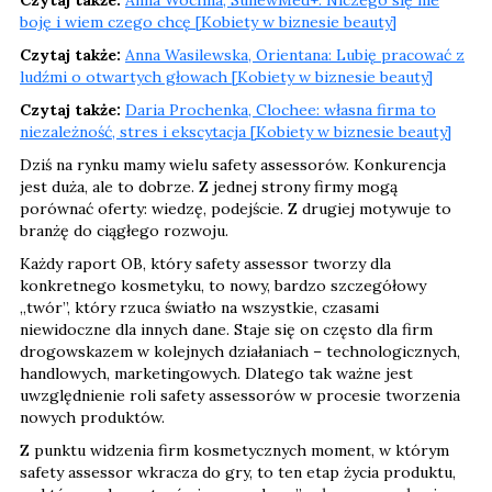
boję i wiem czego chcę [Kobiety w biznesie beauty]
Czytaj także:
Anna Wasilewska, Orientana: Lubię pracować z
ludźmi o otwartych głowach [Kobiety w biznesie beauty]
Czytaj także:
Daria Prochenka, Clochee: własna firma to
niezależność, stres i ekscytacja [Kobiety w biznesie beauty]
Dziś na rynku mamy wielu safety assessorów. Konkurencja
jest duża, ale to dobrze. Z jednej strony firmy mogą
porównać oferty: wiedzę, podejście. Z drugiej motywuje to
branżę do ciągłego rozwoju.
Każdy raport OB, który safety assessor tworzy dla
konkretnego kosmetyku, to nowy, bardzo szczegółowy
„twór”, który rzuca światło na wszystkie, czasami
niewidoczne dla innych dane. Staje się on często dla firm
drogowskazem w kolejnych działaniach – technologicznych,
handlowych, marketingowych. Dlatego tak ważne jest
uwzględnienie roli safety assessorów w procesie tworzenia
nowych produktów.
Z punktu widzenia firm kosmetycznych moment, w którym
safety assessor wkracza do gry, to ten etap życia produktu,