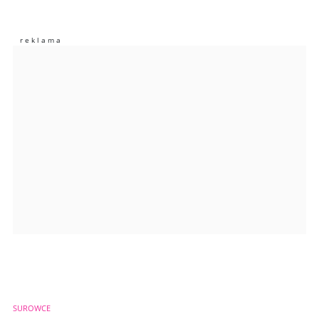
Nie znaleziono komentarzy
Zostaw swoje komentarze
Imię (Wymagane)
Anuluj
Prześlij komentarz
SUROWCE