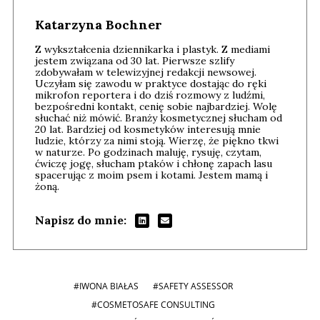
Katarzyna Bochner
Z wykształcenia dziennikarka i plastyk. Z mediami
jestem związana od 30 lat. Pierwsze szlify
zdobywałam w telewizyjnej redakcji newsowej.
Uczyłam się zawodu w praktyce dostając do ręki
mikrofon reportera i do dziś rozmowy z ludźmi,
bezpośredni kontakt, cenię sobie najbardziej. Wolę
słuchać niż mówić. Branży kosmetycznej słucham od
20 lat. Bardziej od kosmetyków interesują mnie
ludzie, którzy za nimi stoją. Wierzę, że piękno tkwi
w naturze. Po godzinach maluję, rysuję, czytam,
ćwiczę jogę, słucham ptaków i chłonę zapach lasu
spacerując z moim psem i kotami. Jestem mamą i
żoną.
Napisz do mnie:
#IWONA BIAŁAS
#SAFETY ASSESSOR
#COSMETOSAFE CONSULTING