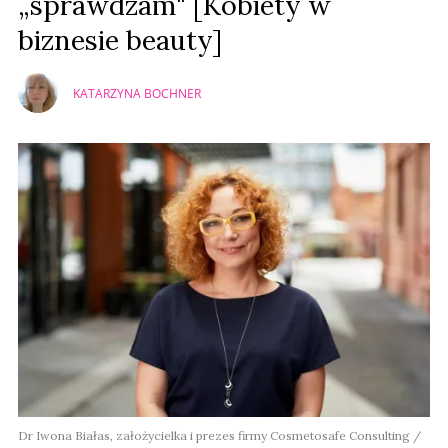
„sprawdzam" [Kobiety w
biznesie beauty]
KATARZYNA BOCHNER
Dr Iwona Białas, założycielka i prezes firmy Cosmetosafe Consulting /