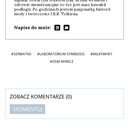
napisać otwartym tekstem (tak, sexual wellness i
zdrowie menstruacyjne to też jest nasz kawałek
podłogi). Po godzinach jestem pasjonatką historii
mody i twórczości J.R.R. Tolkiena.
Napisz do mnie:
#SERWATKA
#LABORATORIUM SYMBIOSIS
#MILKYWHEY
#OSM RAWICZ
ZOBACZ KOMENTARZE (
0
)
SKOMENTUJ
Komentarze (
0
)