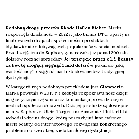
Podobną drogę przeszła Rhode Hailey Bieber.
Marka
rozpoczęła działalność w 2022 r. jako biznes DTC, oparty na
limitowanych dropach, społeczności i produktach
błyskawicznie zdobywających popularność w social mediach.
Przed wejściem do Sephory generowała już ponad 200 mln
dolarów rocznej sprzedaży.
Jej przejęcie przez e.l.f. Beauty
za kwotę mogącą sięgnąć 1 mld dolarów
pokazało, jaką
wartość mogą osiągnąć marki zbudowane bez tradycyjnej
dystrybucji.
W kategorii rzęs podobnym przykładem jest
Glamnetic.
Marka powstała w 2019 r. i zdobyła rozpoznawalność dzięki
magnetycznym rzęsom oraz komunikacji prowadzonej w
mediach społecznościowych. Dziś jej produkty są dostępne
m.in. w Sephorze, Ulcie, Target i na Amazonie. FlutterHabit
wchodzi więc na drogę, którą przeszły już inne cyfrowe
marki beauty: od internetowego rozwiązania konkretnego
problemu do szerokiej, wielokanałowej dystrybucji.