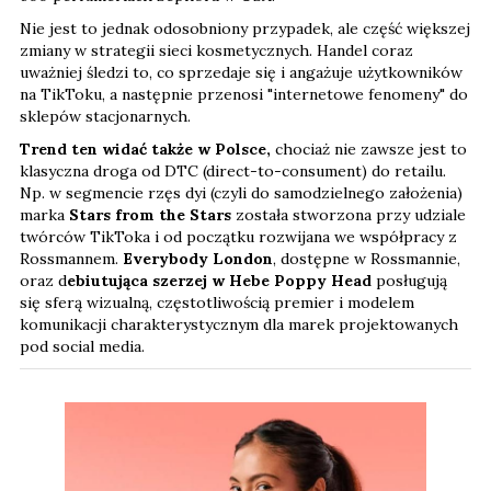
Nie jest to jednak odosobniony przypadek, ale część większej
zmiany w strategii sieci kosmetycznych. Handel coraz
uważniej śledzi to, co sprzedaje się i angażuje użytkowników
na TikToku, a następnie przenosi "internetowe fenomeny" do
sklepów stacjonarnych.
Trend ten widać także w Polsce,
chociaż nie zawsze jest to
klasyczna droga od DTC (direct-to-consument) do retailu.
Np. w segmencie rzęs dyi (czyli do samodzielnego założenia)
marka
Stars from the Stars
została stworzona przy udziale
twórców TikToka i od początku rozwijana we współpracy z
Rossmannem.
Everybody London
, dostępne w Rossmannie,
oraz d
ebiutująca szerzej w Hebe Poppy Head
posługują
się sferą wizualną, częstotliwością premier i modelem
komunikacji charakterystycznym dla marek projektowanych
pod social media.