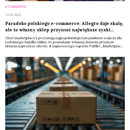
E-COMMERCE
19.05.2026
Paradoks polskiego e-commerce: Allegro daje skalę,
ale to własny sklep przynosi największe zyski
[RAPORT]
Choć marketplace’y pozostają najpopularniejszym punktem wejścia dla
rodzimego handlu online, to posiadanie własnej domeny przynosi
firmom najwyższe obroty. Z najnowszego raportu Fulfilio „Marketplace
czy własny sklep?” wynika, że z Allegro korzysta aż 51 proc. polskich
sprzedawców, jednak to własny e-sklep odpowiada średnio za 73 proc.
udziału w przychodach generowanych w sieci.