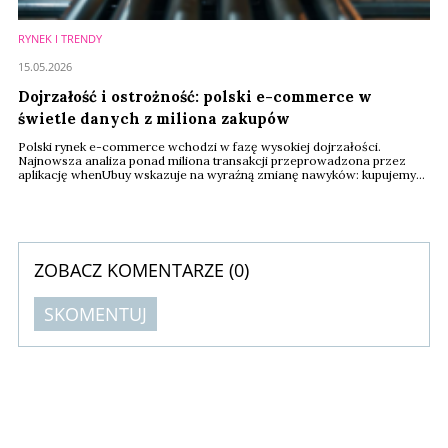
RYNEK I TRENDY
15.05.2026
Dojrzałość i ostrożność: polski e-commerce w
świetle danych z miliona zakupów
Polski rynek e-commerce wchodzi w fazę wysokiej dojrzałości.
Najnowsza analiza ponad miliona transakcji przeprowadzona przez
aplikację whenUbuy wskazuje na wyraźną zmianę nawyków: kupujemy
częściej, ale za mniejsze kwoty, a kluczowym czynnikiem wyboru staje
się wygoda płatności i elastyczność zwrotów. Kwiecień 2026 roku
przyniósł korektę średniej wartości koszyka, rzucając nowe światło na
rywalizację między Allegro a ...
ZOBACZ KOMENTARZE (
0
)
SKOMENTUJ
Komentarze (
0
)
Nie znaleziono komentarzy
Zostaw swoje komentarze
Imię (Wymagane)