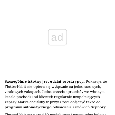
ad
Szczególnie istotny jest udział subskrypcji.
Pokazuje, że
FlutterHabit nie opiera się wyłącznie na jednorazowych,
viralowych zakupach. Jedna trzecia sprzedaży we własnym
kanale pochodzi od klientek regularnie uzupełniających
zapasy. Marka chciałaby w przyszłości dołączyć także do
programu automatycznego odnawiania zamówień Sephory.
FlutterHabit ma ponad 30 modeli rzęs i wprowadza kolejne