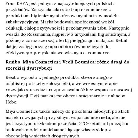
Your KAYA jest jednym z najczytelniejszych polskich
przykładów. Zaczynała jako start-up e-commerce z
produktami higienicznymi oferowanymi m.in. w modelu
subskrypcyjnym. Marka budowała społeczność wokół
edukacji, ciałopozytywności i przełamywania tabu. Następnie
weszła do Rossmanna, najpierw z artykułami higienicznymi, a
później z coraz szerszą ofertą pielęgnacji i makijażu. Retail
dał jej zasięg poza grupą odbiorców możliwych do
efektywnego pozyskania we własnym e-commerce.
Resibo, Miya Cosmetics i Veoli Botanica: różne drogi do
szerokiej dystrybucji
Resibo wyrosło z jednego produktu stworzonego z
osobistej potrzeby założycielki, a we wczesnym etapie
rozwijało sprzedaż i rozpoznawalność bez wsparcia masowej
dystrybucji. Dziś marka jest obecna stacjonarnie i online w
Hebe.
Miya Cosmetics także należy do pokolenia młodych polskich
marek rozwijanych przy silnym wsparciu internetu, ale nie
jest czystym przykładem przejścia DTC–retail: od początku
budowała model omnichannel, łącząc własny sklep z
obecnością w sieciach drogeryjnych.