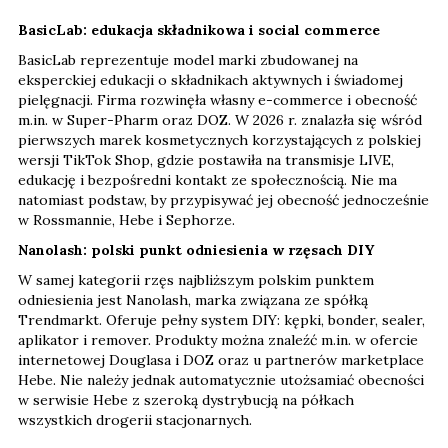
BasicLab: edukacja składnikowa i social commerce
BasicLab reprezentuje model marki zbudowanej na
eksperckiej edukacji o składnikach aktywnych i świadomej
pielęgnacji. Firma rozwinęła własny e-commerce i obecność
m.in. w Super-Pharm oraz DOZ. W 2026 r. znalazła się wśród
pierwszych marek kosmetycznych korzystających z polskiej
wersji TikTok Shop, gdzie postawiła na transmisje LIVE,
edukację i bezpośredni kontakt ze społecznością. Nie ma
natomiast podstaw, by przypisywać jej obecność jednocześnie
w Rossmannie, Hebe i Sephorze.
Nanolash: polski punkt odniesienia w rzęsach DIY
W samej kategorii rzęs najbliższym polskim punktem
odniesienia jest Nanolash, marka związana ze spółką
Trendmarkt. Oferuje pełny system DIY: kępki, bonder, sealer,
aplikator i remover. Produkty można znaleźć m.in. w ofercie
internetowej Douglasa i DOZ oraz u partnerów marketplace
Hebe. Nie należy jednak automatycznie utożsamiać obecności
w serwisie Hebe z szeroką dystrybucją na półkach
wszystkich drogerii stacjonarnych.