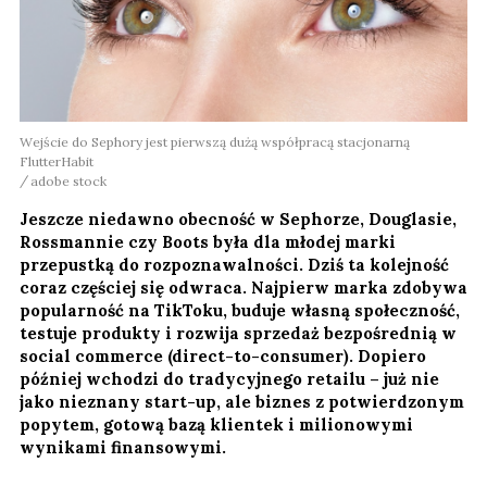
Wejście do Sephory jest pierwszą dużą współpracą stacjonarną
FlutterHabit
adobe stock
Jeszcze niedawno obecność w Sephorze, Douglasie,
Rossmannie czy Boots była dla młodej marki
przepustką do rozpoznawalności. Dziś ta kolejność
coraz częściej się odwraca. Najpierw marka zdobywa
popularność na TikToku, buduje własną społeczność,
testuje produkty i rozwija sprzedaż bezpośrednią w
social commerce (direct-to-consumer). Dopiero
później wchodzi do tradycyjnego retailu – już nie
jako nieznany start-up, ale biznes z potwierdzonym
popytem, gotową bazą klientek i milionowymi
wynikami finansowymi.