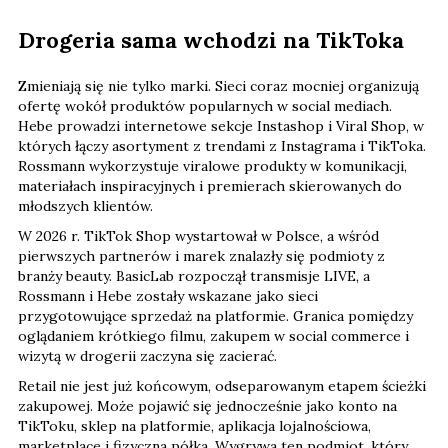
Drogeria sama wchodzi na TikToka
Zmieniają się nie tylko marki. Sieci coraz mocniej organizują
ofertę wokół produktów popularnych w social mediach.
Hebe prowadzi internetowe sekcje Instashop i Viral Shop, w
których łączy asortyment z trendami z Instagrama i TikToka.
Rossmann wykorzystuje viralowe produkty w komunikacji,
materiałach inspiracyjnych i premierach skierowanych do
młodszych klientów.
W 2026 r. TikTok Shop wystartował w Polsce, a wśród
pierwszych partnerów i marek znalazły się podmioty z
branży beauty. BasicLab rozpoczął transmisje LIVE, a
Rossmann i Hebe zostały wskazane jako sieci
przygotowujące sprzedaż na platformie. Granica pomiędzy
oglądaniem krótkiego filmu, zakupem w social commerce i
wizytą w drogerii zaczyna się zacierać.
Retail nie jest już końcowym, odseparowanym etapem ścieżki
zakupowej. Może pojawić się jednocześnie jako konto na
TikToku, sklep na platformie, aplikacja lojalnościowa,
marketplace i fizyczna półka. Wygrywa ten podmiot, który