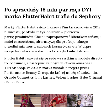
Po sprzedaży 18 mln par rzęs DYI
marka FlutterHabit trafia do Sephory
Markę FlutterHabit założyli Kasey i Tim Jacksonowie w 2019
r., inwestując około 12 tys. dolarów
w pierwszą
partię produktów. Chcieli zaproponować klientkom tańszą i
mniej czasochłonną alternatywę dla profesjonalnego
przedłużania rzęs w salonach kosmetycznych. W ciągu
niespełna roku sprzedaż przekroczyła 1 mln dolarów.
FlutterHabit rozwijał się przede wszystkim w modelu direct-
to-consumer, a następnie za pośrednictwem Amazona i
TikTok Shop. W 2023 r. marka została przejęta przez
Performance Beauty Group, do której należą również m.in.
Grande Cosmetics, Lilly Lashes, Velour Lashes, Babe Original
i Bondi Boost.