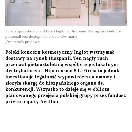
Punkty sprzedaży oraz klienci Inglot w Hiszpanii, Portugalii i Andorze
pozostali bez dostępu do produktów marki
materiały prasowe
Polski koncern kosmetyczny Inglot wstrzymał
dostawy na rynek Hiszpanii. Ten nagły ruch
przerwał piętnastoletnią współpracę z lokalnym
dystrybutorem - Hipercosmo S.L. Firma ta jednak
kwestionuje legalność wypowiedzenia umowy i
złożyła skargę do hiszpańskiego organu ds.
konkurencji. Wszystko to dzieje się w obliczu
planowanego przejęcia polskiej grupy przez fundusz
private equity Avallon.