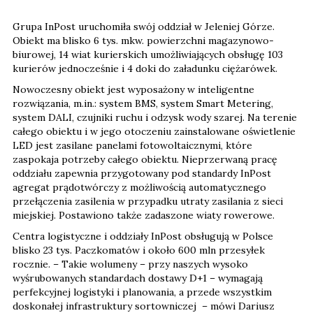
Grupa InPost uruchomiła swój oddział w Jeleniej Górze.
Obiekt ma blisko 6 tys. mkw. powierzchni magazynowo-
biurowej, 14 wiat kurierskich umożliwiających obsługę 103
kurierów jednocześnie i 4 doki do załadunku ciężarówek.
Nowoczesny obiekt jest wyposażony w inteligentne
rozwiązania, m.in.: system BMS, system Smart Metering,
system DALI, czujniki ruchu i odzysk wody szarej. Na terenie
całego obiektu i w jego otoczeniu zainstalowane oświetlenie
LED jest zasilane panelami fotowoltaicznymi, które
zaspokaja potrzeby całego obiektu. Nieprzerwaną pracę
oddziału zapewnia przygotowany pod standardy InPost
agregat prądotwórczy z możliwością automatycznego
przełączenia zasilenia w przypadku utraty zasilania z sieci
miejskiej. Postawiono także zadaszone wiaty rowerowe.
Centra logistyczne i oddziały InPost obsługują w Polsce
blisko 23 tys. Paczkomatów i około 600 mln przesyłek
rocznie. – Takie wolumeny – przy naszych wysoko
wyśrubowanych standardach dostawy D+1 – wymagają
perfekcyjnej logistyki i planowania, a przede wszystkim
doskonałej infrastruktury sortowniczej – mówi Dariusz