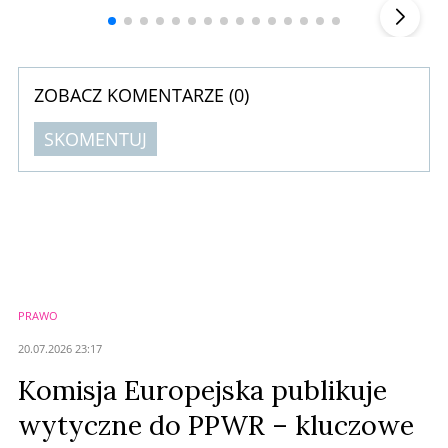
ZOBACZ KOMENTARZE (
0
)
SKOMENTUJ
Komentarze (
0
)
Nie znaleziono komentarzy
Zostaw swoje komentarze
Imię (Wymagane)
PRAWO
Anuluj
20.07.2026 23:17
Prześlij komentarz
Komisja Europejska publikuje
wytyczne do PPWR – kluczowe