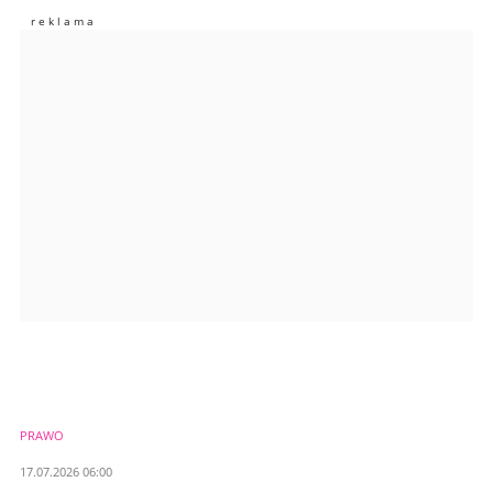
Zostaw swoje komentarze
Imię (Wymagane)
Anuluj
Prześlij komentarz
PRAWO
17.07.2026 06:00