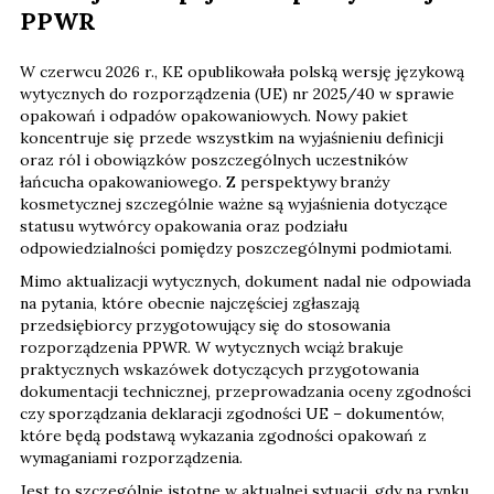
PPWR
W czerwcu 2026 r., KE opublikowała polską wersję językową
wytycznych do rozporządzenia (UE) nr 2025/40 w sprawie
opakowań i odpadów opakowaniowych. Nowy pakiet
koncentruje się przede wszystkim na wyjaśnieniu definicji
oraz ról i obowiązków poszczególnych uczestników
łańcucha opakowaniowego. Z perspektywy branży
kosmetycznej szczególnie ważne są wyjaśnienia dotyczące
statusu wytwórcy opakowania oraz podziału
odpowiedzialności pomiędzy poszczególnymi podmiotami.
Mimo aktualizacji wytycznych, dokument nadal nie odpowiada
na pytania, które obecnie najczęściej zgłaszają
przedsiębiorcy przygotowujący się do stosowania
rozporządzenia PPWR. W wytycznych wciąż brakuje
praktycznych wskazówek dotyczących przygotowania
dokumentacji technicznej, przeprowadzania oceny zgodności
czy sporządzania deklaracji zgodności UE – dokumentów,
które będą podstawą wykazania zgodności opakowań z
wymaganiami rozporządzenia.
Jest to szczególnie istotne w aktualnej sytuacji, gdy na rynku