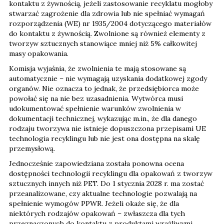
kontaktu z żywnością, jeżeli zastosowanie recyklatu mogłoby
stwarzać zagrożenie dla zdrowia lub nie spełniać wymagań
rozporządzenia (WE) nr 1935/2004 dotyczącego materiałów
do kontaktu z żywnością. Zwolnione są również elementy z
tworzyw sztucznych stanowiące mniej niż 5% całkowitej
masy opakowania.
Komisja wyjaśnia, że zwolnienia te mają stosowane są
automatycznie – nie wymagają uzyskania dodatkowej zgody
organów. Nie oznacza to jednak, że przedsiębiorca może
powołać się na nie bez uzasadnienia. Wytwórca musi
udokumentować spełnienie warunków zwolnienia w
dokumentacji technicznej, wykazując m.in., że dla danego
rodzaju tworzywa nie istnieje dopuszczona przepisami UE
technologia recyklingu lub nie jest ona dostępna na skalę
przemysłową.
Jednocześnie zapowiedziana została ponowna ocena
dostępności technologii recyklingu dla opakowań z tworzyw
sztucznych innych niż PET. Do 1 stycznia 2028 r. ma zostać
przeanalizowane, czy aktualne technologie pozwalają na
spełnienie wymogów PPWR. Jeżeli okaże się, że dla
niektórych rodzajów opakowań – zwłaszcza dla tych
przeznaczonych do kontaktu z produktami wrażliwymi,