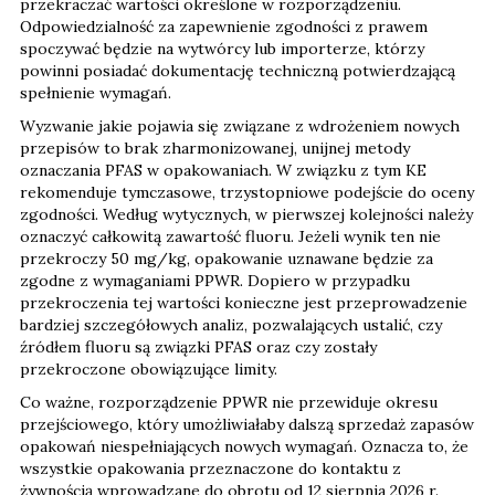
przekraczać wartości określone w rozporządzeniu.
Odpowiedzialność za zapewnienie zgodności z prawem
spoczywać będzie na wytwórcy lub importerze, którzy
powinni posiadać dokumentację techniczną potwierdzającą
spełnienie wymagań.
Wyzwanie jakie pojawia się związane z wdrożeniem nowych
przepisów to brak zharmonizowanej, unijnej metody
oznaczania PFAS w opakowaniach. W związku z tym KE
rekomenduje tymczasowe, trzystopniowe podejście do oceny
zgodności. Według wytycznych, w pierwszej kolejności należy
oznaczyć całkowitą zawartość fluoru. Jeżeli wynik ten nie
przekroczy 50 mg/kg, opakowanie uznawane będzie za
zgodne z wymaganiami PPWR. Dopiero w przypadku
przekroczenia tej wartości konieczne jest przeprowadzenie
bardziej szczegółowych analiz, pozwalających ustalić, czy
źródłem fluoru są związki PFAS oraz czy zostały
przekroczone obowiązujące limity.
Co ważne, rozporządzenie PPWR nie przewiduje okresu
przejściowego, który umożliwiałaby dalszą sprzedaż zapasów
opakowań niespełniających nowych wymagań. Oznacza to, że
wszystkie opakowania przeznaczone do kontaktu z
żywnością wprowadzane do obrotu od 12 sierpnia 2026 r.