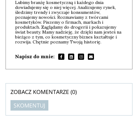
Lubimy branżę kosmetyczną i każdego dnia
dowiadujemy się o niej więcej. Analizujemy rynek,
śledzimy trendy i zwyczaje konsumentów,
poznajemy nowości. Rozmawiamy z twórcami
kosmetyków. Piszemy o firmach, markach i
produktach. Zaglądamy do drogerii i pokazujemy
świat beauty. Mamy nadzieję, że dzięki nam jesteś na
bieżąco z tym, co kosmetyczny biznes kształtuje i
rozwija. Chętnie poznamy Twoją historię.
Napisz do mnie:
ZOBACZ KOMENTARZE (
0
)
SKOMENTUJ
Komentarze (
0
)
Nie znaleziono komentarzy