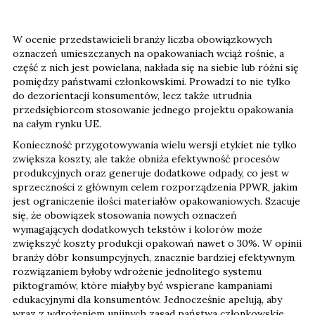
W ocenie przedstawicieli branży liczba obowiązkowych
oznaczeń umieszczanych na opakowaniach wciąż rośnie, a
część z nich jest powielana, nakłada się na siebie lub różni się
pomiędzy państwami członkowskimi. Prowadzi to nie tylko
do dezorientacji konsumentów, lecz także utrudnia
przedsiębiorcom stosowanie jednego projektu opakowania
na całym rynku UE.
Konieczność przygotowywania wielu wersji etykiet nie tylko
zwiększa koszty, ale także obniża efektywność procesów
produkcyjnych oraz generuje dodatkowe odpady, co jest w
sprzeczności z głównym celem rozporządzenia PPWR, jakim
jest ograniczenie ilości materiałów opakowaniowych. Szacuje
się, że obowiązek stosowania nowych oznaczeń
wymagających dodatkowych tekstów i kolorów może
zwiększyć koszty produkcji opakowań nawet o 30%. W opinii
branży dóbr konsumpcyjnych, znacznie bardziej efektywnym
rozwiązaniem byłoby wdrożenie jednolitego systemu
piktogramów, które miałyby być wspierane kampaniami
edukacyjnymi dla konsumentów. Jednocześnie apelują, aby
wraz z wdrożeniem unijnych zasad państwa członkowskie