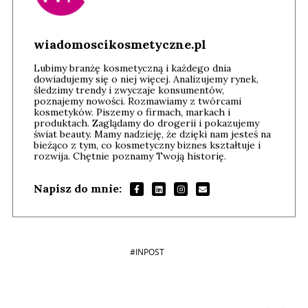
wiadomoscikosmetyczne.pl
Lubimy branżę kosmetyczną i każdego dnia
dowiadujemy się o niej więcej. Analizujemy rynek,
śledzimy trendy i zwyczaje konsumentów,
poznajemy nowości. Rozmawiamy z twórcami
kosmetyków. Piszemy o firmach, markach i
produktach. Zaglądamy do drogerii i pokazujemy
świat beauty. Mamy nadzieję, że dzięki nam jesteś na
bieżąco z tym, co kosmetyczny biznes kształtuje i
rozwija. Chętnie poznamy Twoją historię.
Napisz do mnie:
#INPOST
Andrzej i Marta Sterniccy
Marta i
▶