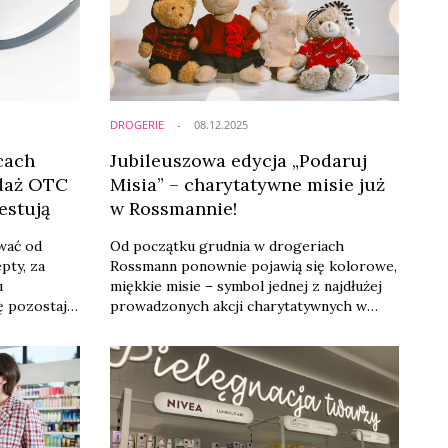
DROGERIE
08.12.2025
cach
Jubileuszowa edycja „Podaruj
edaż OTC
Misia” – charytatywne misie już
estują
w Rossmannie!
wać od
Od początku grudnia w drogeriach
pty, za
Rossmann ponownie pojawią się kolorowe,
u
miękkie misie – symbol jednej z najdłużej
ę pozostają
prowadzonych akcji charytatywnych w
cki związek
Polsce. Tegoroczna, jubileuszowa edycja
ed
jest szczególna: po raz pierwszy w 20-
kie mogą
letniej historii projektu „Podaruj Misia
temu, kogo kochasz, i pomóż tym, którzy
potrzebują pomocy” to dzieci
zaprojektowały pluszowych bohaterów
akcji. Inicjatywa, organizowana wspólnie z