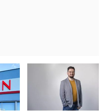
„merytorycznej dyskusji”, ...