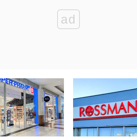
rzebie. ...
ad