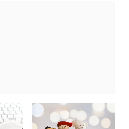
ług
oprócz otwierania kolejnych sklepów
e przynieść
zapowiada też metamorfozy,
plasowałoby
unowocześnianie istniejących już placówek
ji
wg nowego konceptu. Drogerie
u
stacjonarne stopniowo tracą udziały na
rzecz kanału online i dyskontów, ...