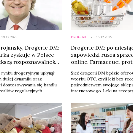
19.12.2025
DROGERIE
16.12.2025
rojansky, Drogerie DM:
Drogerie DM: po miesią
rka zyskuje w Polsce
zapowiedzi rusza sprz
ększą rozpoznawalność
online. Farmaceuci prot
K WK]
 rynku drogeryjnym upłynął
Sieć drogerii DM będzie ofero
 dużej dynamiki oraz
wtorku OTC, czyli leki bez rece
i dostosowywania się handlu
pośrednictwem swojego sklep
ealiów regulacyjnych.
internetowego. Leki na recept
wyzwaniem stał się system
wyłączone z tej oferty. Niemie
raz szeroko rozumiane zmiany
farmaceutów przestrzega prz
egislacji, dotyczącej
niebezpiecznymi pomyłkami, ja
Mimo wyzwań, chcemy dawać
popełnić klienci.
entom poczucie bezpieczeństwa
że koszyk zakupowy w naszej
że się korzystniejszy niż u