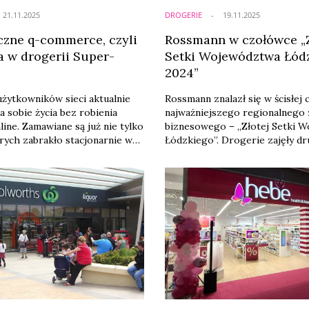
21.11.2025
DROGERIE
19.11.2025
zne q-commerce, czyli
Rossmann w czołówce „Z
a w drogerii Super-
Setki Województwa Łód
2024”
żytkowników sieci aktualnie
Rossmann znalazł się w ścisłej
a sobie życia bez robienia
najważniejszego regionalnego 
ine. Zamawiane są już nie tylko
biznesowego – „Złotej Setki 
órych zabrakło stacjonarnie w
Łódzkiego”. Drogerie zajęły dr
ieciówce, ale nawet codzienne
miejsce wśród 100 firm o najw
żywcze. Wzrost w tym
przychodach ze sprzedaży net
notowała także branża beauty.
roku, ustępując jedynie PGE Gó
 aż 17,3 proc. wszystkich
Energetyka Konwencjonalna S.
 w kraju sprzedano właśnie za
istotne wyróżnienie dla firmy, k
tform e-commerce. Super-
pozostaje największą siecią dr
yło siły z Glovo i Bolt ...
Polsce oraz jednym z ...