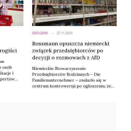
Fundacją ...
DROGERIE
27.11.2025
Rossmann opuszcza niemiecki
rogiści
związek przedsiębiorców po
decyzji o rozmowach z AfD
am
o osób
Niemieckie Stowarzyszenie
kacje i
Przedsiębiorców Rodzinnych – Die
kspertów
Familienunternehmer – znalazło się w
ycznych,
centrum kontrowersji po ogłoszeniu, że
etolożka,
chce otworzyć się na rozmowy z partią
lny dzielą
AfD. Organizacja zniosła dotychczasowy
nnych w
zakaz kontaktów z posłami tej partii do
Bundestagu, co wywołało silne reakcje
wśród firm członkowskich. Decyzja
przewodniczącej związku Marie-Christine
Ostermann, uzasadniana potrzebą