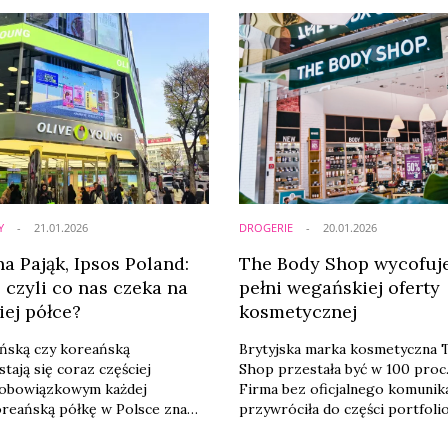
Y
21.01.2026
DROGERIE
20.01.2026
a Pająk, Ipsos Poland:
The Body Shop wycofuje
 czyli co nas czeka na
pełni wegańskiej oferty
iej półce?
kosmetycznej
ońską czy koreańską
Brytyjska marka kosmetyczna 
stają się coraz częściej
Shop przestała być w 100 proc
obowiązkowym każdej
Firma bez oficjalnego komunik
oreańską półkę w Polsce znamy
przywróciła do części portfolio
 Ale jak wygląda oryginalna
pochodzenia zwierzęcego ora