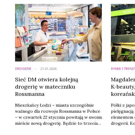
DROGERIE
21.01.2026
RYNEK I TREND
Sieć DM otwiera kolejną
Magdalen
drogerię w mateczniku
K-beauty,
Rossmanna
koreańsk
Mieszkańcy Łodzi – miasta szczególnie
Półki z jap
ważnego dla rozwoju Rossmanna w Polsce
pielęgnacją 
– w czwartek 22 stycznia powitają w swoim
elementem 
mieście nową drogerię. Będzie to trzecia
drogerii. K
łódzka drogeria DM, mieszcząca się w CH
już dobrze.