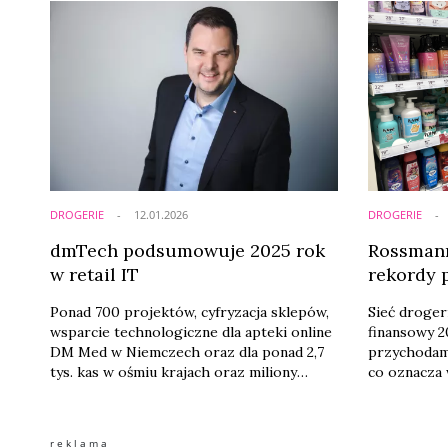
Górna Corner przy ul. gen. Jarosława
koreańska p
Dąbrowskiego 17B. Jak przyznają
dokładne „k
managerowie DM, Łódź jest “kluczowym
Koreanki na
regionem” na mapie tej sieci.
innego, a do
specjalnie 
klienta? – o
DROGERIE
12.01.2026
DROGERIE
dmTech podsumowuje 2025 rok
Rossmann
w retail IT
rekordy 
Ponad 700 projektów, cyfryzacja sklepów,
Sieć droger
wsparcie technologiczne dla apteki online
finansowy 
DM Med w Niemczech oraz dla ponad 2,7
przychodami
tys. kas w ośmiu krajach oraz miliony
co oznacza 
interakcji z klientami – tak dmTech
roku. To naj
rozwijał technologię dla retailu w 2025
potwierdze
roku. – Rok 2025 był dla dmTech bardzo
realizowane