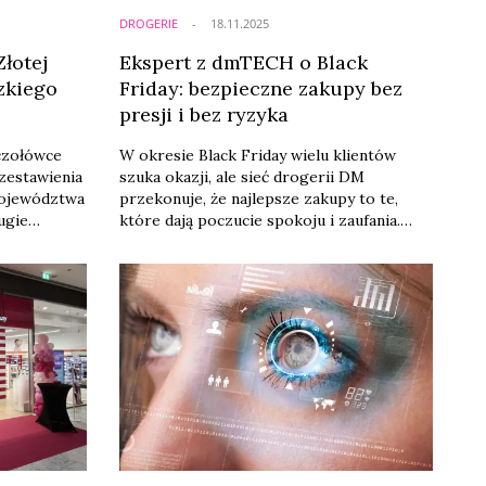
DROGERIE
18.11.2025
łotej
Ekspert z dmTECH o Black
zkiego
Friday: bezpieczne zakupy bez
presji i bez ryzyka
 czołówce
W okresie Black Friday wielu klientów
zestawienia
szuka okazji, ale sieć drogerii DM
Województwa
przekonuje, że najlepsze zakupy to te,
ugie
które dają poczucie spokoju i zaufania.
iększych
Dlatego zamiast angażować się w
to w 2024
krótkotrwałą presję promocji, drogeria
rnictwo i
konsekwentnie stawia na to, co uważa za
A. To
ważniejsze: bezpieczeństwo cyfrowe,
tóra od lat
przewidywalną cenę i komfort
ogeryjną w
użytkowników – zarówno klientów, jak i
pracowników. A wszystko to pod czujnym
okiem ekspertów z ...