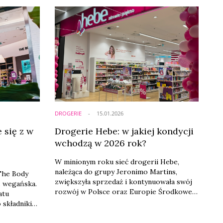
DROGERIE
15.01.2026
 się z w
Drogerie Hebe: w jakiej kondycji
wchodzą w 2026 rok?
W minionym roku sieć drogerii Hebe,
należąca do grupy Jeronimo Martins,
The Body
zwiększyła sprzedaż i kontynuowała swój
. wegańska.
rozwój w Polsce oraz Europie Środkowej.
atu
Wyniki te zostały osiągnięte mimo trudnej
 składniki
sytuacji na rynku oraz dużej konkurencji
z
cenowej.