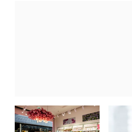
istotny, nie tylko ze względu na osiągnięcia
ekspansji g
technologiczne, ale przede wszystkim ze
infrastrukt
względu na skalę naszego rozwoju – mówi
działalnośc
Stephan Seitz, dyrektor ...
europejskic