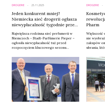
DROGERIE
25.11.2025
DROGERIE
Jeden konkurent mniej?
Kosmetyc
Niemiecka sieć drogerii ogłasza
rewolucj
niewypłacalność tygodnie przed
Pharm
Gwiazdką
Największa rodzinna sieć perfumerii w
Większość u
Niemczech – Stadt-Parfümerie Pieper –
nie wyobraż
ogłosiła niewypłacalność tuż przed
zakupów onl
rozpoczęciem kluczowego sezonu
ubrania, kt
świątecznych zakupów. Sąd rejonowy
ulubionej s
uruchomił wstępne postępowanie
zakupy spo
upadłościowe w trybie samorządowym, co
obszarze za
pozwala dotychczasowemu kierownictwu
W 2024 roku
pozostać u steru i podjąć próbę ratowania
kosmetyków
przedsiębiorstwa poprzez głęboką
pomocą pla
restrukturyzację. Decyzja zapadła w
Pharm połącz
momencie wzmożonej ...