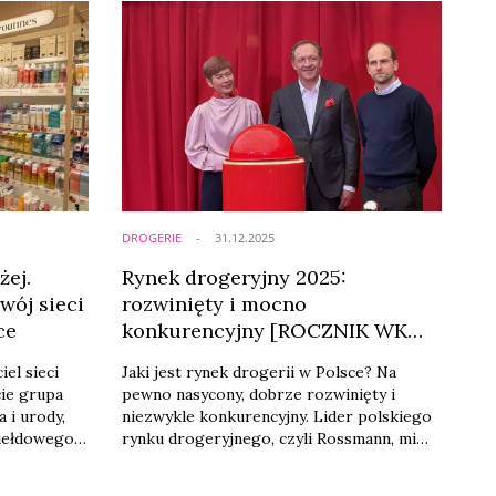
kowania
no w
 oraz w
j
arnych.
DROGERIE
31.12.2025
żej.
Rynek drogeryjny 2025:
wój sieci
rozwinięty i mocno
ce
konkurencyjny [ROCZNIK WK
2025/26]
el sieci
Jaki jest rynek drogerii w Polsce? Na
cie grupa
pewno nasycony, dobrze rozwinięty i
 i urody,
niezwykle konkurencyjny. Lider polskiego
iełdowego.
rynku drogeryjnego, czyli Rossmann, mimo
 zostać
otwarcia w październiku 2025
 giełdach
dwutysięcznej drogerii nie zwalnia tempa i