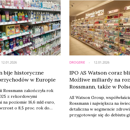
ółka? Czy polska wersja to
zaktualizowała sposób komuni
opiuj-wklej”? A może jednak
swojej oferty. Zmiany zauważo
 co dzień kupują zupełnie coś
opisach wybranych produktów
 nas trafiają produkty
usunięciu deklaracji o całkowite
produkowane dla zachodniego
wegańskości z materiałów
 tym pisze Magdalena Pająk, ...
marketingowych, w tym strony
internetowej i sklepów stacjon
12.01.2026
DROGERIE
12.01.2026
 bije historyczne
IPO AS Watson coraz bli
przychodów w Europie
Możliwe miliardy na roz
Rossmann, także w Pols
ii Rossmann zakończyła rok
2025 z rekordowymi
AS Watson Group, współwłaścici
 na poziomie 16,6 mld euro,
Rossmann i największa na świe
wzrost o 8,5 proc. rok do
detaliczna w segmencie zdrowia
wyższy wynik w historii firmy i
przygotowuje się do debiutu g
nie konsekwentnie
Planowana oferta publiczna ma
j strategii rozwoju, opartej na
przeprowadzona równolegle na