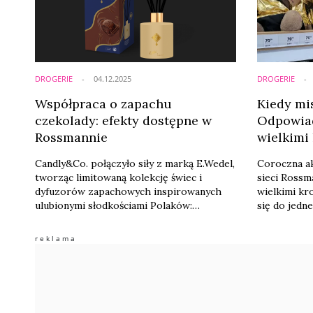
konkurencji 
DROGERIE
04.12.2025
DROGERIE
Współpraca o zapachu
Kiedy mi
czekolady: efekty dostępne w
Odpowiad
Rossmannie
wielkimi
Candly&Co. połączyło siły z marką E.Wedel,
Coroczna a
tworząc limitowaną kolekcję świec i
sieci Rossm
dyfuzorów zapachowych inspirowanych
wielkimi kr
ulubionymi słodkościami Polaków:
się do jedn
czekoladą Deserową oraz czekoladą
rozpoznawa
Karmelową. Produkty są dostępne w
w polskim h
wybranych drogeriach Rossmann na
prowadzona 
terenie całej Polski.
angażuje kl
po limitowa
wiedząc, że
organizacje 