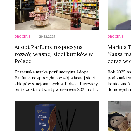
DROGERIE
29.12.2025
DROGERIE
Adopt Parfums rozpoczyna
Markus T
rozwój własnej sieci butików w
Nasza ma
Polsce
coraz wi
[ROCZNI
Francuska marka perfumeryjna Adopt
Rok 2025 na
Parfums rozpoczęła rozwój własnej sieci
pod znakiem
sklepów stacjonarnych w Polsce. Pierwszy
koniecznośc
butik został otwarty w czerwcu 2025 roku
do nowych r
w centrum handlowym Posnania w
Kluczowym 
Poznaniu. Drugi salon uruchomiono 17
kaucyjny o
grudnia 2025 roku w łódzkiej Manufaktura,
w obszarze l
jednym z największych i najczęściej
opakowań. 
odwiedzanych obiektów handlowych w
naszym kli
kraju.
i pewność, 
drogerii oka