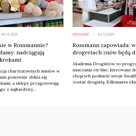
– mówi w ...
04.12.2025
DROGERIE
03.12.2025
sie w Rossmannie?
Rossmann zapowiada: w
amy: nadciągają
drogeriach znów będą d
 krokami
Akademia Drogistów to progr
nauczania on-line, kierowany d
kcja charytatywnych misiów w
chcących podnieść swoje kwalifi
ann ponownie zbliża się
zostać drogistą. Kilkunastu e
okami, a sklepy przygotowują
m.in. doktorzy nauk farmaceut
ego z najbardziej
dermatolog, psycholożka, kosm
lnych projektów społecznych
dietetyczka czy trener persona
andlu detalicznym. Inicjatywa,
się wiedzą jak dbać o siebie i i
od wielu lat, co sezon
holistyczny sposób.
ientów, którzy chętnie sięgają
ne pluszowe maskotki,
 ich zakup realnie wspiera
działające na rzecz dzieci i