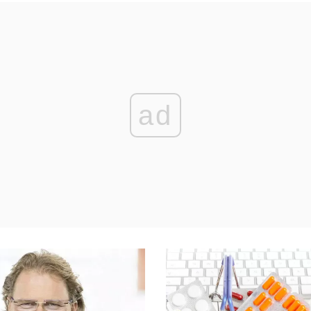
eograficznej, inwestycjach w
w Hongkongu i Londynie. Wed
urę oraz rosnącej skali
dostępnych doniesień IPO moż
i na kluczowych rynkach
co najmniej 2 mld dolarów, co 
h.
je wśród największych transakc
giełdowych w globalnym handl
detalicznym ...
ad