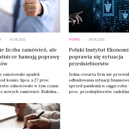
Y
05.08.2020
PRAWO
08.06.2020
ie liczba zamówień, ale
Polski Instytut Ekonomi
łatnicze hamują poprawę
poprawia się sytuacja
dów
przedsiebiorstw
rm zanotowało spadek
Jedna czwarta firm nie przewid
d koniec lipca, a 27 proc.
odbudowania sytuacji finansowe
orstw odnotowało w tym czasie
sprzed pandemii w ciągu roku. 
by nowych zamówień. Stabilna
proc. przedsiębiorstw zadekla
ytuacja na rynku pracy – 78
powróciło już do sytuacji finan
zamierza utrzymać
sprzed pandemii – wynika z V fa
we zatrudnienie, a 83 proc.
kondycji firm przeprowadzon
rzymanie dotychczasowych
koniec maja przez Polski Insty
 przy 5 proc. firm
Ekonomiczny i Polski Fundusz
 podwyższenie płac - informuje
Jednak ogólne nastroje przed