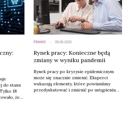
PRAWO
08.06.2020
czny:
Rynek pracy: Konieczne będą
zmiany w wyniku pandemii
Rynek pracy po kryzysie epidemicznym
może się znacznie zmienić. Eksperci
uje
wskazują elementy, które powinniśmy
j do stanu
przedyskutować i zmienić po ustąpieniu
Tylko 18
niebezpieczeństwa. Pierwszą z nich jest
rowało, że
kwestia pracy zdalnej, która
sowej
spopularyzowała się podczas lockdownu i
li badania
czasu dystansu społecznego.
ego pod
tut
 Rozwoju.
siębiorców