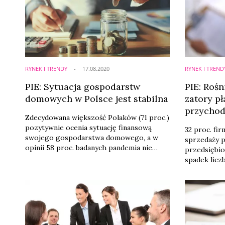
RYNEK I TRENDY
17.08.2020
RYNEK I TREND
PIE: Sytuacja gospodarstw
PIE: Rośn
domowych w Polsce jest stabilna
zatory p
przycho
Zdecydowana większość Polaków (71 proc.)
pozytywnie ocenia sytuację finansową
32 proc. fi
swojego gospodarstwa domowego, a w
sprzedaży po
opinii 58 proc. badanych pandemia nie
przedsiębi
miała wpływu na zmianę ich sytuacji
spadek licz
finansowej - wynika z II fali badania
pozostaje s
nastrojów gospodarstw domowych
proc. firm 
Polskiego Funduszu Rozwoju i Polskiego
dotychczaso
Instytutu Ekonomicznego.
planuje ut
wynagrodzeń
planujących