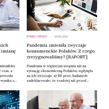
RYNEK I TRENDY
09.09.2020
kich
Pandemia zmieniła zwyczaje
 zmianę
konsumenckie Polaków. Z czego
zrezygnowaliśmy? [RAPORT]
mieniłoby
Pandemia w większym stopniu niż na
 czas, a
sytuację ekonomiczną Polaków, wpłynęła
z powodu
na ich zwyczaje, aż 80 proc. badanych
 wynika z
zadeklarowało, że rzadziej niż przed
pandemią bierze udział w wydarzeniach
 dobrobytu.
kulturalnych i rozrywkowych – wynika z III
klimacie
fali badania nastrojów gospodarstw
zatrudnieni
domowych Polskiego Funduszu Rozwoju i
Polskiego Instytutu Ekonomicznego.