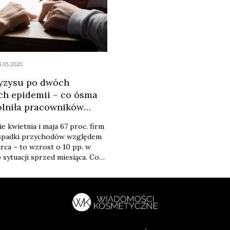
ytut Ekonomiczny na podstawie
poprawiają się, stabilizuje się 
h badań.
...
4.05.2020
ryzysu po dwóch
ch epidemii – co ósma
olniła pracowników
]
e kwietnia i maja 67 proc. firm
spadki przychodów względem
rca – to wzrost o 10 pp. w
 sytuacji sprzed miesiąca. Co
rma przyznała, że nie ma
przetrwanie, miesiąc wcześniej
było 18 proc. Redukcji
a dokonało jak dotąd 12 proc.
rstw - podaje Polski Instytut
y.