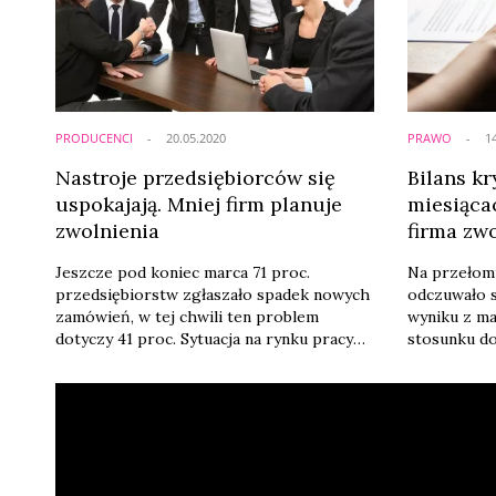
Polski Inst
najnowszyc
PRODUCENCI
20.05.2020
PRAWO
1
Nastroje przedsiębiorców się
Bilans k
uspokajają. Mniej firm planuje
miesiąca
zwolnienia
firma zw
[ANALIZA
Jeszcze pod koniec marca 71 proc.
Na przełomi
przedsiębiorstw zgłaszało spadek nowych
odczuwało 
zamówień, w tej chwili ten problem
wyniku z ma
dotyczy 41 proc. Sytuacja na rynku pracy
stosunku do
wciąż jest relatywnie stabilna, a nastroje
dziesiąta fi
przedsiębiorców się uspokajają. 8 proc.
środków na 
przedsiębiorców planuje dalszą redukcję
takich firm 
zatrudnienia, podczas gdy pod koniec
zatrudnieni
marca zwolnienia planowało 28 proc. firm.
przedsiębio
Z kolei 7 proc. chce zwiększyć liczbę
Ekonomiczn
pracowników – takie wnioski płyną z ...