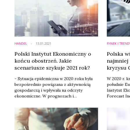
HANDEL
13.01.2021
RYNEK I TREND
Polski Instytut Ekonomiczny o
Polska w
końcu obostrzeń. Jakie
najmniej
scenariusze szykuje 2021 rok?
kryzysu 
- Sytuacja epidemiczna w 2020 roku była
W 2020 r. k
bezpośrednio powiązana z aktywnością
południe Eu
gospodarczą i wpływała na odczyty
Instytut E
ekonomiczne. W prognozach i
Forecast In
perspektywach na 2021 rok kluczową rolę
Hiszpania i
odgrywa dalszy rozwój pandemii. Według
ucierpiały 
nas sytuacja może się rozwinąć w trzech
Z kolei Pol
możliwych kierunkach - uważa Andrzej
Holandia są
Kubisiak, zastępca dyrektora PIE.
najmniej.