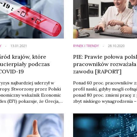
Y
13.01.2021
RYNEK I TRENDY
28.10.2020
śród krajów, które
PIE: Prawie połowa pols
 ucierpiały podczas
pracowników rozważała
COVID-19
zawodu [RAPORT]
ryzys najbardziej uderzył w
Ponad 60 proc. pracowników z
ropy. Stworzony przez Polski
profil nauki, gdyby mogli cofnąć
konomiczny wskaźnik Economic
ponad 80 proc. zmieni pracę 
dex (EFI) pokazuje, że Grecja,
zbyt niskiego wynagrodzenia –
 Chorwacja najbardziej
raportu Polskiego Instytutu
gospodarczo wśród krajów UE.
Ekonomicznego „Od kultury do
ska, Litwa, Luksemburg i
Co o kulturze organizacyjnej i 
 wśród tych, które relatywnie
miejsc pracy sądzą pracownicy 
w Polsce?”