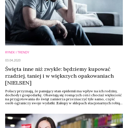
RYNEK I TRENDY
03.04.2020
Święta inne niż zwykle: będziemy kupować
rzadziej, taniej i w większych opakowaniach
[NIELSEN]
Polacy przyznają, że panujący stan epidemii ma wpływ na ich rodziny,
dochody i gospodarkę. Obawiają się rosnących cen i chociaż większość
na przygotowania do świąt zamierza przeznaczyć tyle samo, część
osób ograniczy swoje wydatki. Zakupy w sklepach stacjonarnych robią
teraz rzadziej i coraz częściej wybierają e-commerce. Rośnie jednak
sprzedaż środków czystości i higieny kosmetyków i perfum.