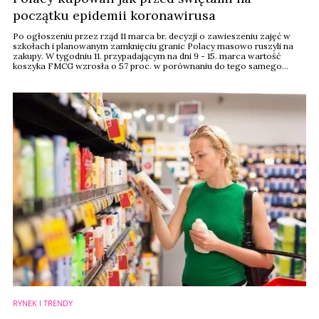
początku epidemii koronawirusa
Po ogłoszeniu przez rząd 11 marca br. decyzji o zawieszeniu zajęć w
szkołach i planowanym zamknięciu granic Polacy masowo ruszyli na
zakupy. W tygodniu 11. przypadającym na dni 9 - 15. marca wartość
koszyka FMCG wzrosła o 57 proc. w porównaniu do tego samego
tygodnia rok wcześniej. W rezultacie osiągnęła ona wartość zbliżoną do
szczytów sprzedaży typowych dla okresu przedświątecznego.
RYNEK I TRENDY