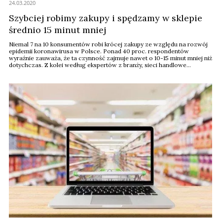
24.03.2020
Szybciej robimy zakupy i spędzamy w sklepie
średnio 15 minut mniej
Niemal 7 na 10 konsumentów robi krócej zakupy ze względu na rozwój
epidemii koronawirusa w Polsce. Ponad 40 proc. respondentów
wyraźnie zauważa, że ta czynność zajmuje nawet o 10-15 minut mniej niż
dotychczas. Z kolei według ekspertów z branży, sieci handlowe
mogłyby jeszcze bardziej usprawnić ten proces. Szansę na to przecież
stwarzają nowe technologie udostępniające narzędzia prozakupowe
oraz informacje o ofertach.