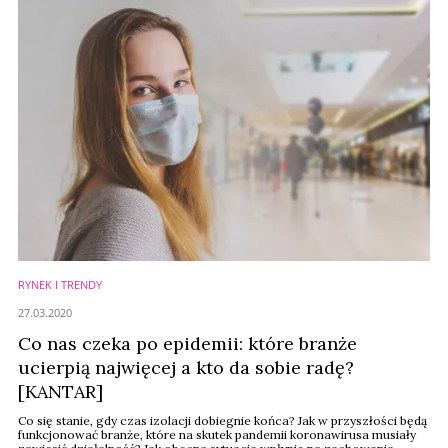
RYNEK I TRENDY
27.03.2020
Co nas czeka po epidemii: które branże
ucierpią najwięcej a kto da sobie radę?
[KANTAR]
Co się stanie, gdy czas izolacji dobiegnie końca? Jak w przyszłości będą
funkcjonować branże, które na skutek pandemii koronawirusa musiały