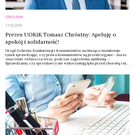
SZKOLENIA
17.03.2020
Prezes UOKiK Tomasz Chróstny: Apeluję o
spokój i solidarność!
Urząd Ochrony Konkurencji i Konsumentów na bieżąco monitoruje
rynek sprawdzając, czy prawa konsumentów są przestrzegane - ma to
znaczenie zwłaszcza teraz, podczas zagrożenia epidemią. -
Sprawdzamy, czy sprzedawcy nie wykorzystują lęku przed chorobą i nie
wprowadzają konsumentów w błąd co do przeznaczenia oferowanych
produktów, ich właściwości lub ceny - mówi Tomasz Chróstny, prezes
UOKiK.