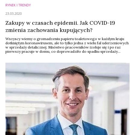
RYNEK I TRENDY
23.03.2020
Zakupy w czasach epidemii. Jak COVID-19
zmienia zachowania kupujących?
Wszyscy wiemy o gromadzeniu papieru toaletowego w każdym kraju
dotkniętym koronawirusem, ale to tylko jedna z wielu fal uderzeniowych
w sprzedaży detalicznej. Mnóstwo pracowników izoluje się i po raz
pierwszy pracuje w domu, co doprowadziło do spadku sprzedaży
kosmetyków i wzrostu sprzedaży książek i prezerwatyw. Oto konkretne
dane z USA.