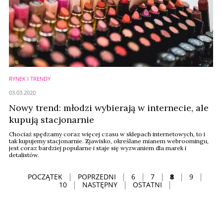
RYNEK I TRENDY
03.03.2020
Nowy trend: młodzi wybierają w internecie, ale
kupują stacjonarnie
Chociaż spędzamy coraz więcej czasu w sklepach internetowych, to i
tak kupujemy stacjonarnie. Zjawisko, określane mianem webroomingu,
jest coraz bardziej popularne i staje się wyzwaniem dla marek i
detalistów.
POCZĄTEK
POPRZEDNI
6
7
8
9
10
NASTĘPNY
OSTATNI