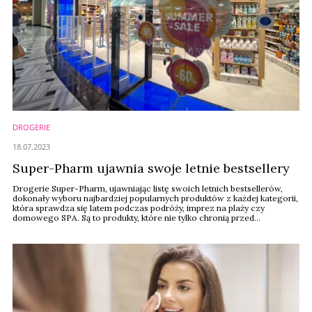
DROGERIE
18.07.2023
Super-Pharm ujawnia swoje letnie bestsellery
Drogerie Super-Pharm, ujawniając listę swoich letnich bestsellerów,
dokonały wyboru najbardziej popularnych produktów z każdej kategorii,
która sprawdza się latem podczas podróży, imprez na plaży czy
domowego SPA. Są to produkty, które nie tylko chronią przed
promieniami UVA i UVB, ale też przed wysuszeniem czy utratą jędrności.