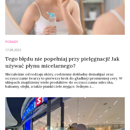
PORADY
17.08.2023
Tego błędu nie popełniaj przy pielęgnacji! Jak
używać płynu micelarnego?
Niezależnie od rodzaju skóry, codzienny dokładny demakijaż oraz
oczyszczanie twarzy to pierwszy krok do gładkiej i promiennej cery. W
sklepach znajdziemy wiele produktów do oczyszczania: mleczka,
balsamy, olejki, a także pianki i żele myjące. Jednym z
najpopularniejszych kosmetyków do demakijażu jest płyn micelarny. Na
czym polega jego działanie i jak go używać? Dowiesz się tego, czytając
nasz artykuł.