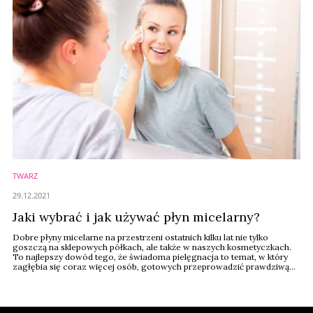
TWARZ
29.12.2021
Jaki wybrać i jak używać płyn micelarny?
Dobre płyny micelarne na przestrzeni ostatnich kilku lat nie tylko
goszczą na sklepowych półkach, ale także w naszych kosmetyczkach.
To najlepszy dowód tego, że świadoma pielęgnacja to temat, w który
zagłębia się coraz więcej osób, gotowych przeprowadzić prawdziwą
rewolucję w swoim dotychczasowym rytuale pielęgnacyjnym. Zanim
jednak ona nastąpi, warto dokładnie zapoznać się z możliwościami
jednego z najpopularniejszych ...