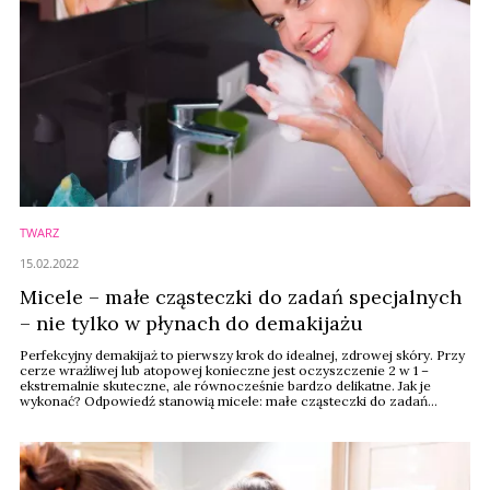
TWARZ
15.02.2022
Micele – małe cząsteczki do zadań specjalnych
– nie tylko w płynach do demakijażu
Perfekcyjny demakijaż to pierwszy krok do idealnej, zdrowej skóry. Przy
cerze wrażliwej lub atopowej konieczne jest oczyszczenie 2 w 1 –
ekstremalnie skuteczne, ale równocześnie bardzo delikatne. Jak je
wykonać? Odpowiedź stanowią micele: małe cząsteczki do zadań
specjalnych. Znane z płynów micelarnych, ostatnio pojawiły się także w
kremach do demakijażu.