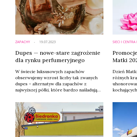
sprzedawan
ZAPACHY
19.07.2023
SIECI I CENTR
Dupes — nowe-stare zagrożenie
Promocje
dla rynku perfumeryjnego
Matki 202
W świecie luksusowych zapachów
Dzień Matk
obserwujemy wzrost liczby tak zwanych
różnych kra
dupes – alternatyw dla zapachów z
uhonorowani
najwyższej półki, które bardzo naśladują
kochających
dobrze znane zapachy, ale są sprzedawane
drogerie i 
za ułamek ceny. Te imitacje wywołują
wyjątkową o
poważną debatę dotyczącą etycznych
naszą miłoś
implikacji odtworzenia już istniejącego
szczególny.
zapachu.