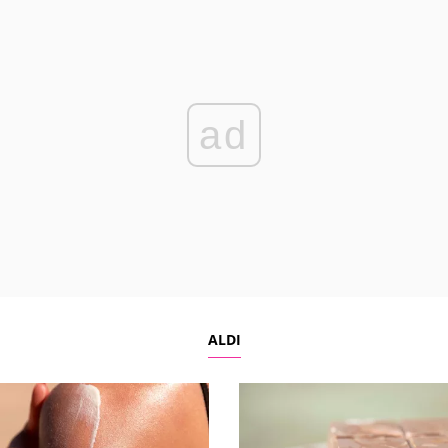
ad
ALDI