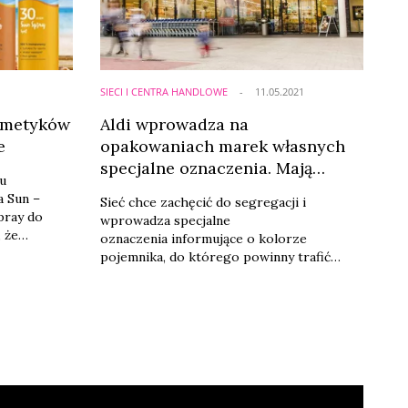
SIECI I CENTRA HANDLOWE
11.05.2021
osmetyków
Aldi wprowadza na
e
opakowaniach marek własnych
specjalne oznaczenia. Mają
u
ułatwić segregację śmieci
a Sun –
Sieć chce zachęcić do segregacji i
pray do
wprowadza specjalne
, że
oznaczenia informujące o kolorze
łasnych
pojemnika, do którego powinny trafić
ego okresu
poszczególne odpady. Kolorowe
piktogramy pojawią się na opakowaniach
marek własnych sieci i będą pomagały
konsumentom w prawidłowej segregacji.