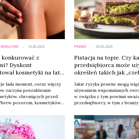
A HANDLOWE
10.06.2025
PRAWO
20.05.2025
e konkurować z
Pistacja na topie. Czy k
mi? Dyskont
przedsiębiorca może u
tował kosmetyki na lato
określeń takich jak „cz
asnej
dubajska” lub „Dubaj”?
cje lada moment, coraz więcej
Jakie ryzyka prawne mogą wiąz
w zaczyna poszukiwanie
używaniem wspomnianych zwr
metyków, chroniących przed
w związku z tym powinni uważ
Wbrew pozorom, kosmetyków
przedsiębiorcy, w tym z branży
tosowaniu nie musimy szukać
pisze dla Wiadomości Kosmety
geriach i aptekach – możemy je
Natalia Basałaj, radca prawny, K
wrzucić do koszyka podczas
Hansberry Tomkiel. No i jak s
 zakupów!” – kusi sieć Aldi,
"dubajskich czekolad" skończyła
o gamie produktów na lato,
sieci Aldi i Lidl?