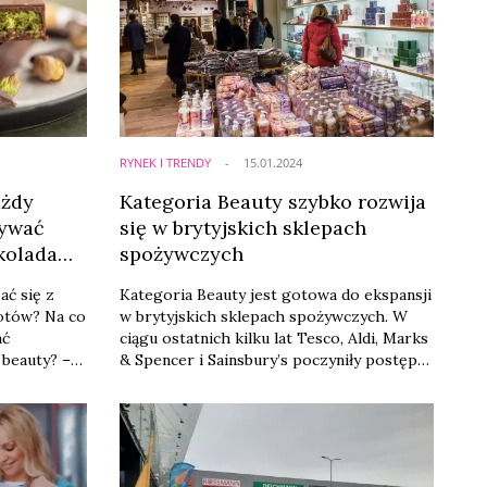
RYNEK I TRENDY
15.01.2024
ażdy
Kategoria Beauty szybko rozwija
żywać
się w brytyjskich sklepach
ekolada
spożywczych
ać się z
Kategoria Beauty jest gotowa do ekspansji
otów? Na co
w brytyjskich sklepach spożywczych. W
ać
ciągu ostatnich kilku lat Tesco, Aldi, Marks
 beauty? –
& Spencer i Sainsbury’s poczyniły postępy,
cznych
aby pozyskać więcej z 17 miliardów
ancelaria
dolarów wydanych w Wielkiej Brytanii na
przedaż
kosmetyki i higienę osobistą, jak twierdzi
 się dla
Statista. Nawet lokalne spółdzielnie, jedyne
supermarkety w wielu brytyjskich