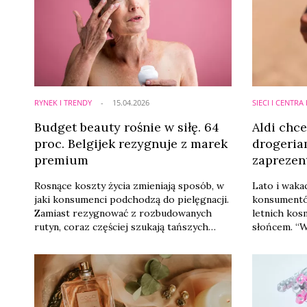
RYNEK I TRENDY
15.04.2026
SIECI I CENTR
Budget beauty rośnie w siłę. 64
Aldi chc
proc. Belgijek rezygnuje z marek
drogeria
premium
zaprezen
marki wł
Rosnące koszty życia zmieniają sposób, w
Lato i waka
jaki konsumenci podchodzą do pielęgnacji.
konsumentó
Zamiast rezygnować z rozbudowanych
letnich kos
rutyn, coraz częściej szukają tańszych
słońcem. “
alternatyw. Dane z Belgii pokazują wyraźny
o takim zas
trend: marki własne przestają być "drugim
tylko w dro
wyborem”, a zaczynają konkurować z
po prostu 
brandami premium nie tylko ceną, ale także
codziennych
jakością.
informując 