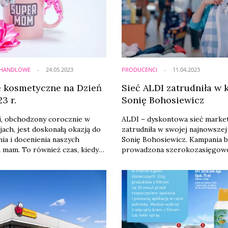
ych pod marką własną.
A HANDLOWE
24.05.2023
PRODUCENCI
11.04.2023
 kosmetyczne na Dzień
Sieć ALDI zatrudniła w 
3 r.
Sonię Bohosiewicz
i, obchodzony corocznie w
ALDI – dyskontowa sieć marke
jach, jest doskonałą okazją do
zatrudniła w swojej najnowszej
a i docenienia naszych
Sonię Bohosiewicz. Kampania b
 mam. To również czas, kiedy
prowadzona szerokozasięgowo
perfumerie starają się stworzyć
zwrócić uwagę na prostotę rob
fertę, która pozwoli wyrazić
zakupów w sieci.
ć i wdzięczność w sposób