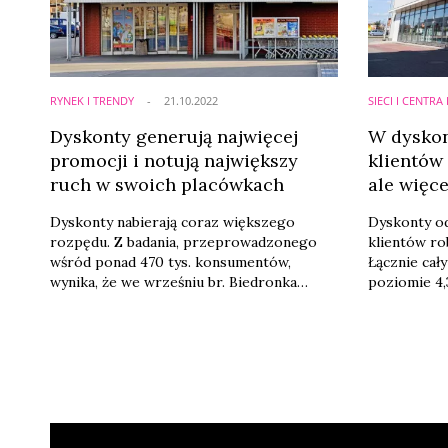
RYNEK I TRENDY
21.10.2022
SIECI I CENTR
Dyskonty generują najwięcej
W dyskon
promocji i notują największy
klientów
ruch w swoich placówkach
ale więce
Dyskonty nabierają coraz większego
Dyskonty od
rozpędu. Z badania, przeprowadzonego
klientów ro
wśród ponad 470 tys. konsumentów,
Łącznie cał
wynika, że we wrześniu br. Biedronka
poziomie 4,
wygenerowała 63,8 proc. wszystkich
sytuację do
koszyków dyskontowych. Pod tym
ubiegłego r
względem jest absolutnym liderem rynku,
wszystkich 
mimo małych spadków w relacji rocznej i
Netto i Ald
miesięcznej. Natomiast w kwestii liczby
drugiej kole
wizyt w sklepach zyskali rdr. wszyscy ww.
liderami se
gracze. Każdy dyskont poprawił też swój
odnotował w
wynik od sierpnia ...
...