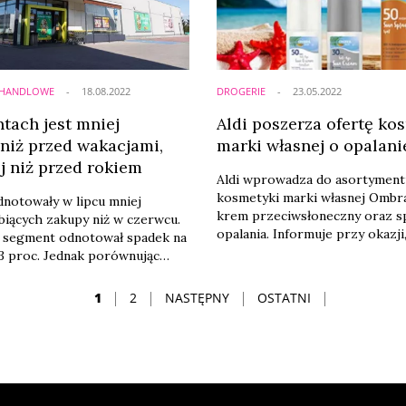
A HANDLOWE
18.08.2022
DROGERIE
23.05.2022
tach jest mniej
Aldi poszerza ofertę k
 niż przed wakacjami,
marki własnej o opalani
j niż przed rokiem
Aldi wprowadza do asortyment
kosmetyki marki własnej Ombr
notowały w lipcu mniej
krem przeciwsłoneczny oraz s
biących zakupy niż w czerwcu.
opalania. Informuje przy okazji
y segment odnotował spadek na
sprzedaż kosmetyków marek w
3 proc. Jednak porównując
Aldi w stosunku do analogiczn
 analogicznego okresu
w roku 2021 wzrosła o 30 proc.
oku, widać większy ruch we
1
2
NASTĘPNY
OSTATNI
sklepach, a szczególnie w sieci
i. Mimo to Biedronka, a w
jności Lidl wciąż pozostają
gmentu, który jako całość
zrost na poziomie 13,2 proc. –