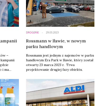
miastach, dodały do swojej oferty
kosmetyki.
DROGERIE
29.03.2023
kampanii
Rossmann w Iławie, w nowym
parku handlowym
tów –
Rossmann jest jednym z najemców w parku
 kampanii
handlowym Era Park w Iławie, który został
ędzie
otwarty 23 marca 2023 r. Trwa
 i ma
projektowanie drugiej fazy obiektu.
ienia