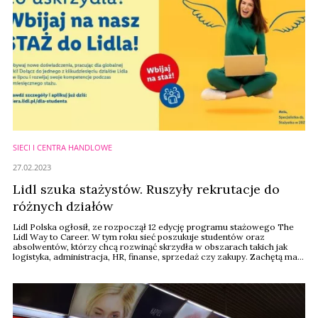
SIECI I CENTRA HANDLOWE
27.02.2023
Lidl szuka stażystów. Ruszyły rekrutacje do
różnych działów
Lidl Polska ogłosił, ze rozpoczął 12 edycję programu stażowego The
Lidl Way to Career. W tym roku sieć poszukuje studentów oraz
absolwentów, którzy chcą rozwinąć skrzydła w obszarach takich jak
logistyka, administracja, HR, finanse, sprzedaż czy zakupy. Zachętą ma
być m.in. wyższe niż w zeszłym roku wynagrodzenie – 4150 zł brutto
miesięcznie.