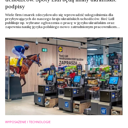
podpisy
Wiele firm i marek zdecydowało się wprowadzić udogodnienia dla
przybywających do naszego kraju ukraińskich uchodźców. Sieć Lidl
publikuje np. wybrane ogłoszenia o pracę w języku ukraińskim oraz
zapewnia naukę języka polskiego nowo zatrudnionym pracownikom.
Wszystkie kasy samoobsługowe w sklepach Lidl Polska funkcjonują
również opcjonalnie w języku ukraińskim. Co więcej, sieć zdecydowała
się podjąć kolejny krok i ...
WYPOSAŻENIE I TECHNOLOGIE