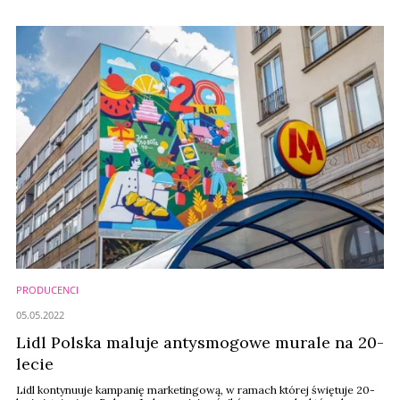
pracownicy sieci Lidl Polska zostaną przeszkoleni z zakresu obsługi
osób, którym podczas zakupów towarzyszą psy asystujące.
PRODUCENCI
05.05.2022
Lidl Polska maluje antysmogowe murale na 20-
lecie
Lidl kontynuuje kampanię marketingową, w ramach której świętuje 20-