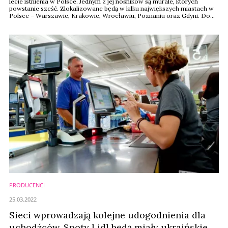
lecie istnienia w Polsce. Jednym z jej nośników są murale, których
powstanie sześć. Zlokalizowane będą w kilku największych miastach w
Polsce – Warszawie, Krakowie, Wrocławiu, Poznaniu oraz Gdyni. Do
ich namalowania są wykorzystywane ekologiczne farby antysmogowe.
PRODUCENCI
25.03.2022
Sieci wprowadzają kolejne udogodnienia dla
uchodźców. Spoty Lidl będą miały ukraińskie