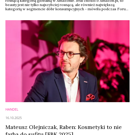
rosnącą kategorią globalną w Amazonie. Jeśli chodzi o Amazon.pl, to
beauty jest nie tylko najszybciej rosnącą, ale również największą
kategorią w segmencie dóbr konsumpcyjnych - mówiła podczas Forum
Branży Kosmetycznej 2025 Agata Jasińska, menedżerka ds. usług
handlowych Amazon.pl.
HANDEL
16.10.2025
Mateusz Olejniczak, Raben: Kosmetyki to nie
farba do sufitu [FBK 2025]