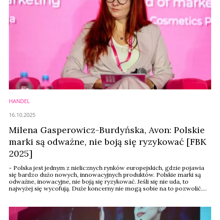
HANDEL
16.10.2025
Milena Gasperowicz-Burdyńska, Avon: Polskie
marki są odważne, nie boją się ryzykować [FBK
2025]
- Polska jest jednym z nielicznych rynków europejskich, gdzie pojawia
się bardzo dużo nowych, innowacyjnych produktów. Polskie marki są
odważne, inowacyjne, nie boją się ryzykować. Jeśli się nie uda, to
najwyżej się wycofują. Duże koncerny nie mogą sobie na to pozwolić.
To będzie napędzać rozwój rynku kosmetycznego w Polsce - mówiła
podczas Forum Branży Kosmetycznej 2025 Milena Gasperowicz-
Burdyńska, head of marketing w ...