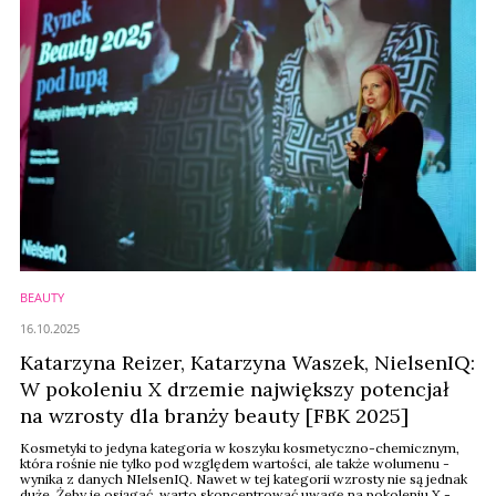
BEAUTY
16.10.2025
Katarzyna Reizer, Katarzyna Waszek, NielsenIQ:
W pokoleniu X drzemie największy potencjał
na wzrosty dla branży beauty [FBK 2025]
Kosmetyki to jedyna kategoria w koszyku kosmetyczno-chemicznym,
która rośnie nie tylko pod względem wartości, ale także wolumenu -
wynika z danych NIelsenIQ. Nawet w tej kategorii wzrosty nie są jednak
duże. Żeby je osiągać, warto skoncentrować uwagę na pokoleniu X -