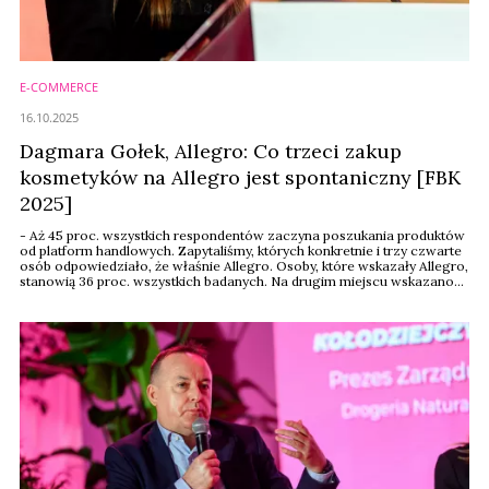
E-COMMERCE
16.10.2025
Dagmara Gołek, Allegro: Co trzeci zakup
kosmetyków na Allegro jest spontaniczny [FBK
2025]
- Aż 45 proc. wszystkich respondentów zaczyna poszukania produktów
od platform handlowych. Zapytaliśmy, których konkretnie i trzy czwarte
osób odpowiedziało, że właśnie Allegro. Osoby, które wskazały Allegro,
stanowią 36 proc. wszystkich badanych. Na drugim miejscu wskazano
wyszukiwarkę Google‘a - mówiła podczas Forum Branży Kosmetycznej
2025 Dagmara Gołek, group category manager beauty w Allegro.