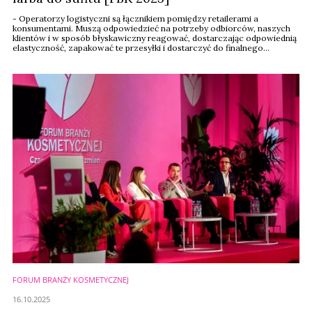
- Operatorzy logistyczni są łącznikiem pomiędzy retailerami a
konsumentami. Muszą odpowiedzieć na potrzeby odbiorców, naszych
klientów i w sposób błyskawiczny reagować, dostarczając odpowiednią
elastyczność, zapakować te przesyłki i dostarczyć do finalnego
odbiorcy - mówił podczas Forum Branży Kosmetycznej 2025 Mateusz
Olejniczak, business development manager w Raben Logistics Polska.
FORUM BRANŻY KOSMETYCZNEJ
16.10.2025