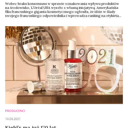
Wobec braku konsensusu w sprawie oznakowania wpływu produktów
na środowisko, L’Oréal USA wyszło z własną inicjatywą. Amerykańska
filia francuskiego giganta kosmetycznego ogłosiła, że idzie w ślady
swojego francuskiego odpowiednika i wprowadza ranking na etykietach
produktów, który będzie oceniał produkty w skali od A do E w oparciu o
ich wpływ na planetę.
PRODUCENCI
14.04.2021
Kiehl’s ma już 170 lat