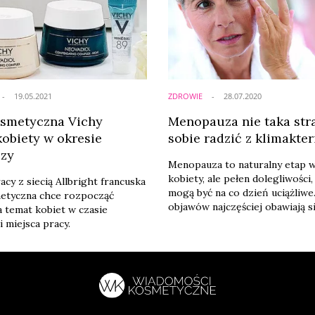
19.05.2021
ZDROWIE
28.07.2020
smetyczna Vichy
Menopauza nie taka stra
kobiety w okresie
sobie radzić z klimakte
uzy
Menopauza to naturalny etap w
kobiety, ale pełen dolegliwości,
cy z siecią Allbright francuska
mogą być na co dzień uciążliwe.
etyczna chce rozpocząć
objawów najczęściej obawiają s
 temat kobiet w czasie
Czy pandemia koronawirusa s
 miejsca pracy.
że gorzej sobie z nimi radzą? J
sposoby łagodzenia objawów p
stosują? - na te pytania odpow
najnowsze badanie przeprowa
ramach programu Zdrowa ONA