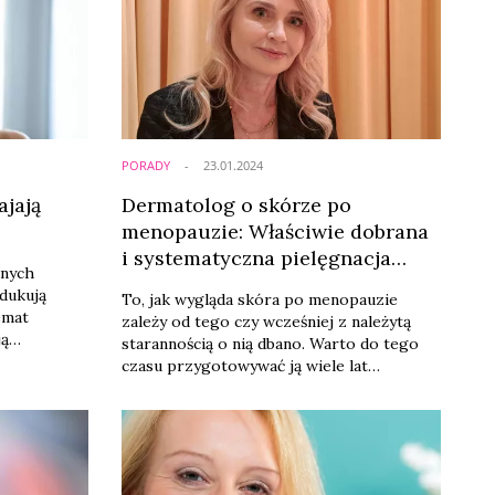
PORADY
23.01.2024
jają
Dermatolog o skórze po
menopauzie: Właściwie dobrana
i systematyczna pielęgnacja
znych
może cofnąć efekty starzenia o
dukują
​To, jak wygląda skóra po menopauzie
5-10 lat
emat
zależy od tego czy wcześniej z należytą
ją
starannością o nią dbano. Warto do tego
że
czasu przygotowywać ją wiele lat
o życia i
wcześniej. Nigdy jednak nie jest za późno,
ą.
choć wtedy do widocznych efektów
potrzebna jest systematyczność i
cierpliwość – zastrzega prof. dr hab. n.
med. Małgorzata Sokołowska-Wojdyło,