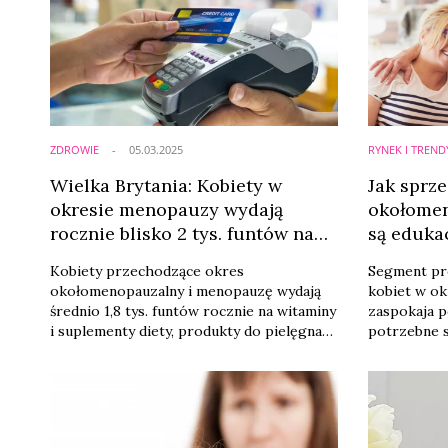
ZDROWIE
05.03.2025
RYNEK I TREND
Wielka Brytania: Kobiety w
Jak sprz
okresie menopauzy wydają
okołomen
rocznie blisko 2 tys. funtów na
są eduka
suplementy i pielęgnację
produkt
Kobiety przechodzące okres
Segment pr
okołomenopauzalny i menopauzę wydają
kobiet w ok
średnio 1,8 tys. funtów rocznie na witaminy
zaspokaja p
i suplementy diety, produkty do pielęgnacji
potrzebne s
skóry oraz smartwatche, aby zwalczać
klinicznymi
m.in. takie objawy jak zmęczenie czy
i ciągła eduk
uderzenia gorąca.