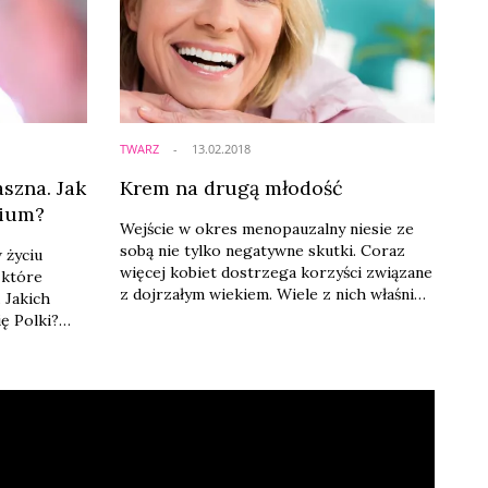
dermatolog.
TWARZ
13.02.2018
szna. Jak
Krem na drugą młodość
rium?
Wejście w okres menopauzalny niesie ze
sobą nie tylko negatywne skutki. Coraz
 życiu
więcej kobiet dostrzega korzyści związane
 które
z dojrzałym wiekiem. Wiele z nich właśnie
 Jakich
wtedy decyduje się na powiedzenie: „Teraz
ię Polki?
ja”, i zaczyna żyć takim życiem, o jakim
powodowała,
kiedyś marzyły. Chcą przy tym wyglądać
akie
świetnie, dlatego tak ważne jest właściwe
rzekwitania
dobranie produktów pielęgnacyjnych.
iada
dzone w
.