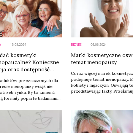
Y
13.08.2024
BIZNES
06.06.2024
edać kosmetyki
Marki kosmetyczne oswa
opauzalne? Konieczne
temat menopauzy
cja oraz dostępność
Coraz więcej marek kosmetyc
ów
podejmuje temat menopauzy. E
oduktów przeznaczonych dla
kobiety i mężczyzn. Oswajają t
resie menopauzy wciąż nie
przedstawiając fakty. Przełamu
otrzeb rynku. By to zmienić,
stereotypowe myślenie o tym, 
ą formuły poparte badaniami
menopauza to koniec właściweg
, nowe sposoby merchandisingu
bycia pełnowartościową kobiet
acja.