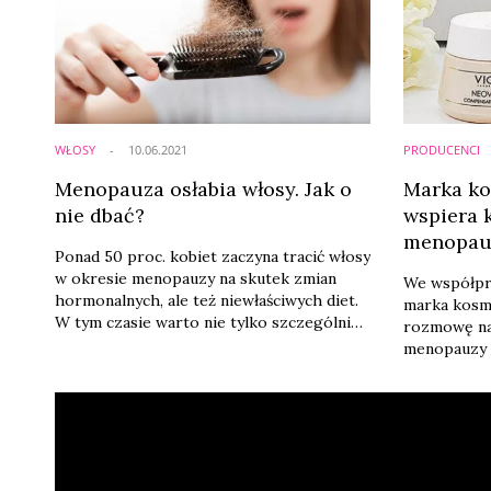
WŁOSY
10.06.2021
PRODUCENCI
Menopauza osłabia włosy. Jak o
Marka ko
nie dbać?
wspiera 
menopa
Ponad 50 proc. kobiet zaczyna tracić włosy
w okresie menopauzy na skutek zmian
We współpra
hormonalnych, ale też niewłaściwych diet.
marka kosm
W tym czasie warto nie tylko szczególnie
rozmowę na
zadbać o zdrowie, ale też sięgnąć po
menopauzy i
odpowiednie kosmetyki do włosów i do
skóry głowy.