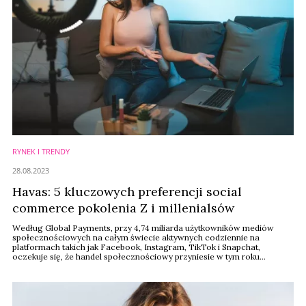
RYNEK I TRENDY
28.08.2023
Havas: 5 kluczowych preferencji social
commerce pokolenia Z i millenialsów
Według Global Payments, przy 4,74 miliarda użytkowników mediów
społecznościowych na całym świecie aktywnych codziennie na
platformach takich jak Facebook, Instagram, TikTok i Snapchat,
oczekuje się, że handel społecznościowy przyniesie w tym roku
przychody na poziomie 492 miliardów dolarów. Nowe badanie
przeprowadzone przez Havas Media Network we współpracy ze Snap,
Inc. pokazuje, w jaki sposób marki mogą skuteczniej ...