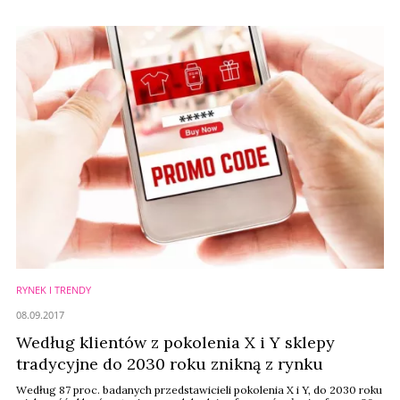
na wartości, które reprezentuje dana marka. To również pokolenie,
które dorasta w czasach boomu na zdrowe odżywianie i bycie fit,
dlatego na branży ...
RYNEK I TRENDY
08.09.2017
Według klientów z pokolenia X i Y sklepy
tradycyjne do 2030 roku znikną z rynku
Według 87 proc. badanych przedstawicieli pokolenia X i Y, do 2030 roku