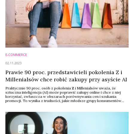
E-COMMERCE
02.11.2023
Prawie 90 proc. przedstawicieli pokolenia Z i
Millenialsów chce robić zakupy przy asyście AI
Praktycznie 90 proc. osób z pokolenia Z i Millenialsów uważa, że
sztuczna inteligencja (AI) może poprawić zakupy online i chce z niej
korzystać, zwłaszcza w obszarach porównywania cen i szukania
promocji. To wynika z trudności, jakie młodsze grupy konsumentów
często napotykają przy kończeniu zakupów online, gdzie aż 73 proc.
osób z pokolenia Z doświadcza problemów. Niektóre rozwiązania AI
mogą być wprowadzane we ...