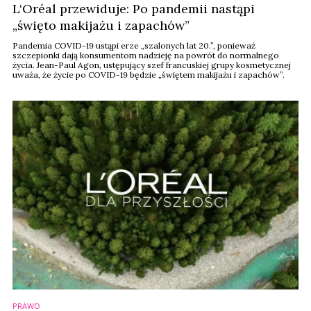
L‘Oréal przewiduje: Po pandemii nastąpi
„święto makijażu i zapachów”
Pandemia COVID-19 ustąpi erze „szalonych lat 20.”, ponieważ
szczepionki dają konsumentom nadzieję na powrót do normalnego
życia. Jean-Paul Agon, ustępujący szef francuskiej grupy kosmetycznej
uważa, że ​​życie po COVID-19 będzie „świętem makijażu i zapachów”.
PRAWO