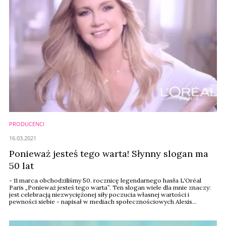
PRODUCENCI
16.03.2021
Ponieważ jesteś tego warta! Słynny slogan ma
50 lat
- 11 marca obchodziliśmy 50. rocznicę legendarnego hasła L‘Oréal
Paris „Ponieważ jesteś tego warta”. Ten slogan wiele dla mnie znaczy:
jest celebracją niezwyciężonej siły poczucia własnej wartości i
pewności siebie - napisał w mediach społecznościowych Alexis
Perakis-Valat, prezes działu produktów konsumenckich w L‘Oréal. Jaka
historia się z nim wiąże?