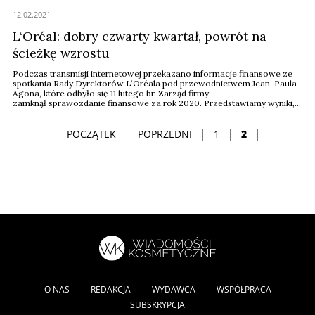
12.02.2021
L‘Oréal: dobry czwarty kwartał, powrót na
ścieżkę wzrostu
Podczas transmisji internetowej przekazano informacje finansowe ze
spotkania Rady Dyrektorów L‘Oréala pod przewodnictwem Jean-Paula
Agona, które odbyło się 11 lutego br. Zarząd firmy
zamknął sprawozdanie finansowe za rok 2020. Przedstawiamy wyniki,
którymi pochwalił się francuski gigant kosmetyczny.
POCZĄTEK
POPRZEDNI
1
2
O NAS
REDAKCJA
WYDAWCA
WSPÓŁPRACA
SUBSKRYPCJA