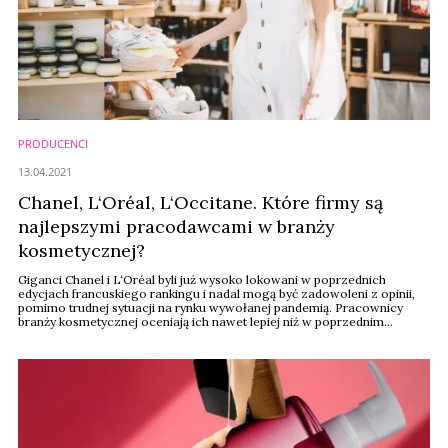
PRODUCENCI
13.04.2021
Chanel, L‘Oréal, L‘Occitane. Które firmy są
najlepszymi pracodawcami w branży
kosmetycznej?
Giganci Chanel i L‘Oréal byli już wysoko lokowani w poprzednich
edycjach francuskiego rankingu i nadal mogą być zadowoleni z opinii,
pomimo trudnej sytuacji na rynku wywołanej pandemią. Pracownicy
branży kosmetycznej oceniają ich nawet lepiej niż w poprzednim
badaniu portalu capital.fr.