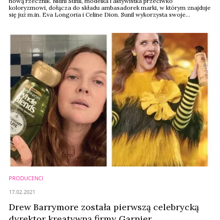
nową rzecznik. Nidhi Sunil, modelka i aktywistka przeciwko
koloryzmowi, dołącza do składu ambasadorek marki, w którym znajduje
się już m.in. Eva Longoria i Celine Dion. Sunil wykorzysta swoje
stanowisko, aby wypowiedzieć się przeciwko koloryzmowi i przemocy
wobec kobiet.
PRODUCENCI
17.02.2021
Drew Barrymore została pierwszą celebrycką
dyrektor kreatywną firmy Garnier