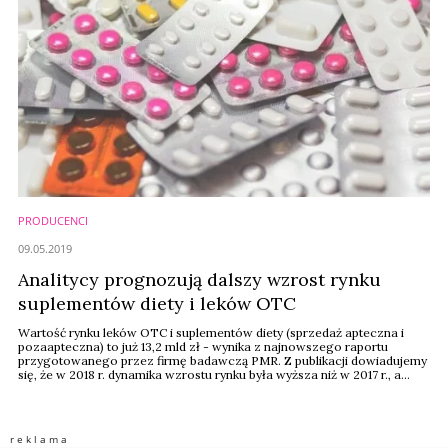
PRODUCENCI
09.05.2019
Analitycy prognozują dalszy wzrost rynku
suplementów diety i leków OTC
Wartość rynku leków OTC i suplementów diety (sprzedaż apteczna i
pozaapteczna) to już 13,2 mld zł - wynika z najnowszego raportu
przygotowanego przez firmę badawczą PMR. Z publikacji dowiadujemy
się, że w 2018 r. dynamika wzrostu rynku była wyższa niż w 2017 r., a
napędzała ją sprzedaż apteczna leków OTC. Autorzy raportu
przewidują, że do 2024 r. rynek produktów OTC będzie rósł średnio o 4
proc. rocznie.