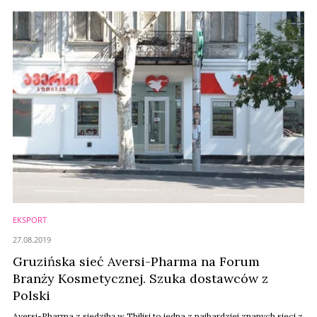
spotka 200 kolejnych. Dla tych, które pozostaną na rynku oznacza to
szansę na zapewnienie sobie spokoju na najbliższe ...
EKSPORT
27.08.2019
Gruzińska sieć Aversi-Pharma na Forum
Branży Kosmetycznej. Szuka dostawców z
Polski
Aversi-Pharma z siedzibą w Tbilisi to jedna z najbardziej znanych sieci z