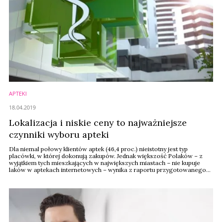
APTEKI
18.04.2019
Lokalizacja i niskie ceny to najważniejsze
czynniki wyboru apteki
Dla niemal połowy klientów aptek (46,4 proc.) nieistotny jest typ
placówki, w której dokonują zakupów. Jednak większość Polaków – z
wyjątkiem tych mieszkających w największych miastach – nie kupuje
laków w aptekach internetowych – wynika z raportu przygotowanego
na zlecenie Fundacji Aflofarm i Naczelnej Izby Aptekarskiej.