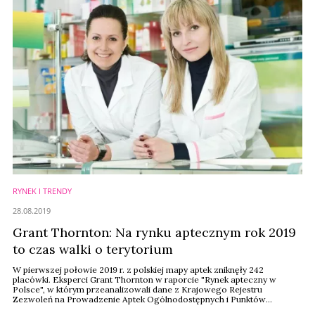
RYNEK I TRENDY
28.08.2019
Grant Thornton: Na rynku aptecznym rok 2019
to czas walki o terytorium
W pierwszej połowie 2019 r. z polskiej mapy aptek zniknęły 242
placówki. Eksperci Grant Thornton w raporcie "Rynek apteczny w
Polsce", w którym przeanalizowali dane z Krajowego Rejestru
Zezwoleń na Prowadzenie Aptek Ogólnodostępnych i Punktów
Aptecznych za okres 2001-2019, szacują, że do końca roku taki sam los