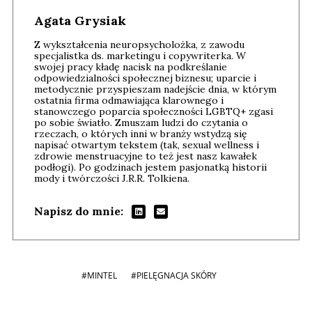
Agata Grysiak
Z wykształcenia neuropsycholożka, z zawodu
specjalistka ds. marketingu i copywriterka. W
swojej pracy kładę nacisk na podkreślanie
odpowiedzialności społecznej biznesu; uparcie i
metodycznie przyspieszam nadejście dnia, w którym
ostatnia firma odmawiająca klarownego i
stanowczego poparcia społeczności LGBTQ+ zgasi
po sobie światło. Zmuszam ludzi do czytania o
rzeczach, o których inni w branży wstydzą się
napisać otwartym tekstem (tak, sexual wellness i
zdrowie menstruacyjne to też jest nasz kawałek
podłogi). Po godzinach jestem pasjonatką historii
mody i twórczości J.R.R. Tolkiena.
Napisz do mnie:
#MINTEL
#PIELĘGNACJA SKÓRY