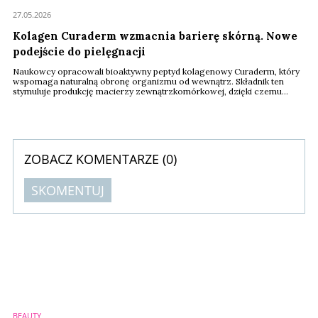
27.05.2026
Kolagen Curaderm wzmacnia barierę skórną. Nowe
podejście do pielęgnacji
Naukowcy opracowali bioaktywny peptyd kolagenowy Curaderm, który
wspomaga naturalną obronę organizmu od wewnątrz. Składnik ten
stymuluje produkcję macierzy zewnątrzkomórkowej, dzięki czemu
poprawia elastyczność i integralność tkanek barierowych. Nowe
rozwiązanie przyspiesza gojenie ran oraz łagodzi objawy atopowego
zapalenia skóry.
ZOBACZ KOMENTARZE (
0
)
SKOMENTUJ
Komentarze (
0
)
Nie znaleziono komentarzy
Zostaw swoje komentarze
Imię (Wymagane)
BEAUTY