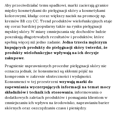
Aby przeciwdziałać temu spadkowi, marki zacierają granice
między kosmetykami do pielęgnacji skóry a kosmetykami
kolorowymi, kładąc coraz większy nacisk na promocję np.
kremów BB czy CC. Trend produktów wielofunkcyjnych staje
się coraz bardziej popularny także na rynku pielęgnacji
męskiej skóry. W miarę zmniejszania się dochodów ludzie
poszukują długotrwałych rezultatów i produktów, które
spełnią więcej niż jedno zadanie.
Jedna trzecia mężczyzn
kupujących produkty do pielęgnacji skóry twierdzi, że
produkty wielofunkcyjne wpływają na ich decyzje
zakupowe
.
Pragnienie usprawnionych procedur pielęgnacji skóry nie
oznacza jednak, że konsumenci są skłonni pójść na
kompromis w zakresie skuteczności i wydajności.
Konsumenci w tej przestrzeni
wzywają marki do
zapewniania wyczerpujących informacji na temat mocy
składników i technik ich stosowania
, informowania o
dodatkowych zaletach produktów i pomagania klientom w
zmniejszaniu ich wpływu na środowisko, naprawianiu barier
skórnych oraz oszczędzaniu czasu i pieniędzy.