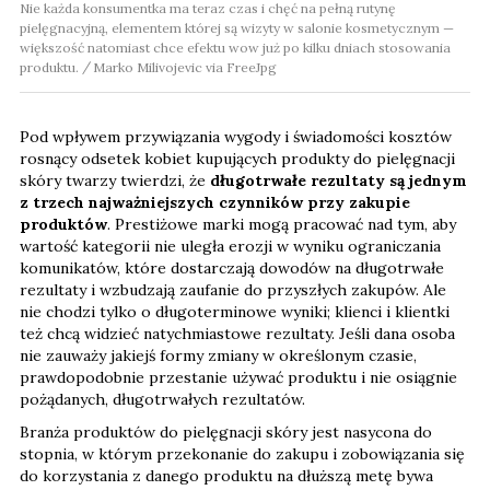
Nie każda konsumentka ma teraz czas i chęć na pełną rutynę
pielęgnacyjną, elementem której są wizyty w salonie kosmetycznym —
większość natomiast chce efektu wow już po kilku dniach stosowania
produktu.
Marko Milivojevic via FreeJpg
Pod wpływem przywiązania wygody i świadomości kosztów
rosnący odsetek kobiet kupujących produkty do pielęgnacji
skóry twarzy twierdzi, że
długotrwałe rezultaty są jednym
z trzech najważniejszych czynników przy zakupie
produktów
. Prestiżowe marki mogą pracować nad tym, aby
wartość kategorii nie uległa erozji w wyniku ograniczania
komunikatów, które dostarczają dowodów na długotrwałe
rezultaty i wzbudzają zaufanie do przyszłych zakupów. Ale
nie chodzi tylko o długoterminowe wyniki; klienci i klientki
też chcą widzieć natychmiastowe rezultaty. Jeśli dana osoba
nie zauważy jakiejś formy zmiany w określonym czasie,
prawdopodobnie przestanie używać produktu i nie osiągnie
pożądanych, długotrwałych rezultatów.
Branża produktów do pielęgnacji skóry jest nasycona do
stopnia, w którym przekonanie do zakupu i zobowiązania się
do korzystania z danego produktu na dłuższą metę bywa