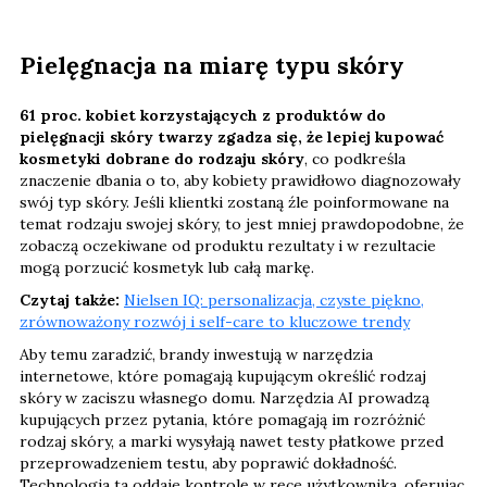
Pielęgnacja na miarę typu skóry
61 proc. kobiet korzystających z produktów do
pielęgnacji skóry twarzy zgadza się, że lepiej kupować
kosmetyki dobrane do rodzaju skóry
, co podkreśla
znaczenie dbania o to, aby kobiety prawidłowo diagnozowały
swój typ skóry. Jeśli klientki zostaną źle poinformowane na
temat rodzaju swojej skóry, to jest mniej prawdopodobne, że
zobaczą oczekiwane od produktu rezultaty i w rezultacie
mogą porzucić kosmetyk lub całą markę.
Czytaj także:
Nielsen IQ: personalizacja, czyste piękno,
zrównoważony rozwój i self-care to kluczowe trendy
Aby temu zaradzić, brandy inwestują w narzędzia
internetowe, które pomagają kupującym określić rodzaj
skóry w zaciszu własnego domu. Narzędzia AI prowadzą
kupujących przez pytania, które pomagają im rozróżnić
rodzaj skóry, a marki wysyłają nawet testy płatkowe przed
przeprowadzeniem testu, aby poprawić dokładność.
Technologia ta oddaje kontrolę w ręce użytkownika, oferując