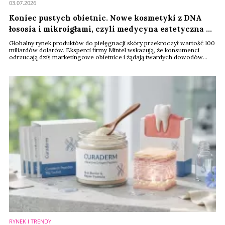
03.07.2026
Koniec pustych obietnic. Nowe kosmetyki z DNA
łososia i mikroigłami, czyli medycyna estetyczna w
domu
Globalny rynek produktów do pielęgnacji skóry przekroczył wartość 100
miliardów dolarów. Eksperci firmy Mintel wskazują, że konsumenci
odrzucają dziś marketingowe obietnice i żądają twardych dowodów
naukowych. Nowe technologie komórkowe oraz systemy dostarczania
substancji aktywnych całkowicie zmieniają dotychczasowe zasady gry.
RYNEK I TRENDY