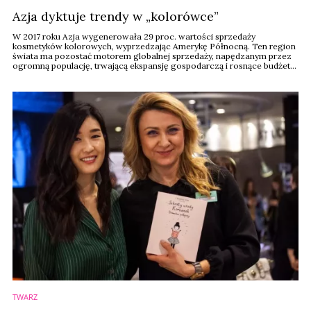
Azja dyktuje trendy w „kolorówce”
W 2017 roku Azja wygenerowała 29 proc. wartości sprzedaży
kosmetyków kolorowych, wyprzedzając Amerykę Północną. Ten region
świata ma pozostać motorem globalnej sprzedaży, napędzanym przez
ogromną populację, trwającą ekspansję gospodarczą i rosnące budżety
konsumentów – podaje serwis cosmeticsbusiness.com powołując się na
Euromonitor International.
TWARZ