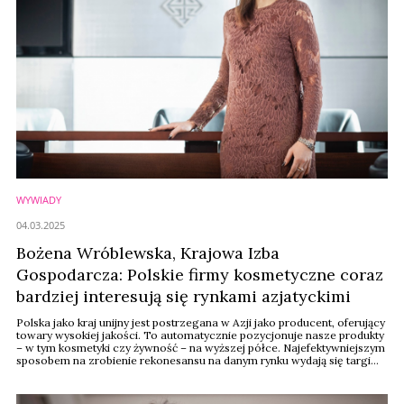
WYWIADY
04.03.2025
Bożena Wróblewska, Krajowa Izba
Gospodarcza: Polskie firmy kosmetyczne coraz
bardziej interesują się rynkami azjatyckimi
Polska jako kraj unijny jest postrzegana w Azji jako producent, oferujący
towary wysokiej jakości. To automatycznie pozycjonuje nasze produkty
– w tym kosmetyki czy żywność – na wyższej półce. Najefektywniejszym
sposobem na zrobienie rekonesansu na danym rynku wydają się targi
branżowe – mówi Bożena Wróblewska, Prezes Zarządu Centrum
Promocji Krajowej Izby Gospodarczej.