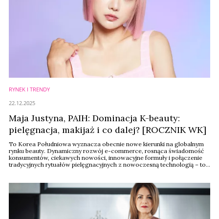
RYNEK I TRENDY
22.12.2025
Maja Justyna, PAIH: Dominacja K-beauty:
pielęgnacja, makijaż i co dalej? [ROCZNIK WK]
To Korea Południowa wyznacza obecnie nowe kierunki na globalnym
rynku beauty. Dynamiczny rozwój e-commerce, rosnąca świadomość
konsumentów, ciekawych nowości, innowacyjne formuły i połączenie
tradycyjnych rytuałów pielęgnacyjnych z nowoczesną technologią – to
dziś główne siły napędowe kosmetycznego boomu – nie tylko w Azji,
ale też w Europie Zachodniej czy Ameryce Północnej. Jakie nowe trendy
z Azji czekają ...