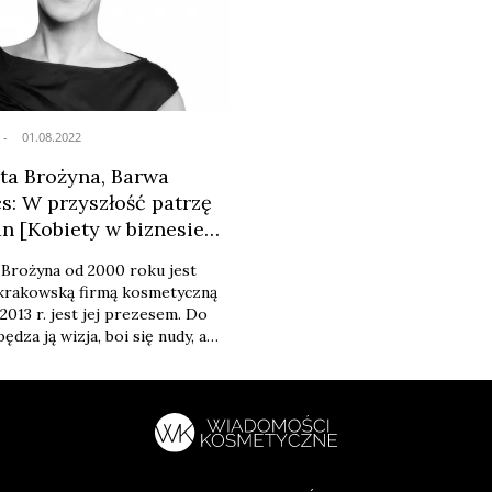
egorii produktów, które będą
czytanych tekstów na portalu
wiadomoscikosmetyczne.pl w s
2022 r. ...
01.08.2022
ta Brożyna, Barwa
s: W przyszłość patrzę
an [Kobiety w biznesie
Brożyna od 2000 roku jest
 krakowską firmą kosmetyczną
2013 r. jest jej prezesem. Do
pędza ją wizja, boi się nudy, a
ie da się”. Uważa, że w biznesie
m kobiety nie mają taryfy
st perfekcjonistką, pasjonatką
ocha muzykę. O sobie
a nam otwierając cykl
t. „Kobiety w biznesie beauty",
zedstawiamy ...