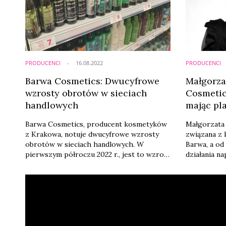
oczekiwaniami detalistów, że nadal ...
rozwoju kat
...
PRODUCENCI
16.08.2022
PRODUCENCI
Barwa Cosmetics: Dwucyfrowe
Małgorza
wzrosty obrotów w sieciach
Cosmetic
handlowych
mając pl
beauty]
Barwa Cosmetics, producent kosmetyków
Małgorzata 
z Krakowa, notuje dwucyfrowe wzrosty
związana z
obrotów w sieciach handlowych. W
Barwa, a od 
pierwszym półroczu 2022 r., jest to wzrost
działania na
o 40,42 proc. w porównaniu do
złości na „n
analogicznego okresu ubiegłego roku.
kosmetyczny
Firma zapowiada dalszy intensywny rozwój
ulgowej. Je
w kanale nowoczesnym oraz w segmencie
podróży i k
private label, a także ekspansję na rynki
opowiedział
zagraniczne.
publikacji p
w którym pr