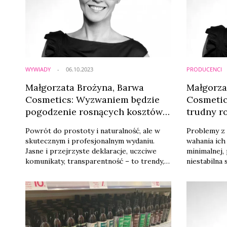
Cosmetics, największym wyzwaniem dla
marketingu 
marek staje się dziś utrzymanie zaufania i
eksportu w 
...
WYWIADY
06.10.2023
PRODUCENCI
Małgorzata Brożyna, Barwa
Małgorza
Cosmetics: Wyzwaniem będzie
Cosmetic
pogodzenie rosnących kosztów
trudny ro
działalności z oczekiwaniami
[Prognozy
Powrót do prostoty i naturalność, ale w
Problemy z
rynku [PROGNOZY]
skutecznym i profesjonalnym wydaniu.
wahania ich
Jasne i przejrzyste deklaracje, uczciwe
minimalnej,
komunikaty, transparentność – to trendy,
niestabilna 
które będą kształtowały rynek beauty w
wszystko po
najbliższej przyszłości – mówi Małgorzata
produkcyjne
Brożyna, prezes zarządu Barwa Cosmetics.
bardzo trud
– Wyzwaniem są natomiast rosnące koszty
wprowadzan
działalności w obliczu podwyżej cen
marketing, 
komponentów do produkcji i
widoczny je