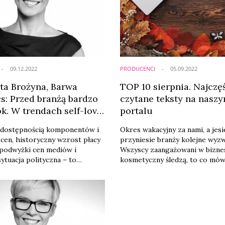
i Magdalena Bolek, manager
firmie Barwa Cosmetics ...
09.12.2022
PRODUCENCI
05.09.2022
ta Brożyna, Barwa
TOP 10 sierpnia. Najczęś
s: Przed branżą bardzo
czytane teksty na nasz
k. W trendach self-love
portalu
 na 2023 r.]
 dostępnością komponentów i
Okres wakacyjny za nami, a jes
 cen, historyczny wzrost płacy
przyniesie branży kolejne wyzw
 podwyżki cen mediów i
Wszyscy zaangażowani w bizne
sytuacja polityczna – to
kosmetyczny śledzą, to co mów
woduje, że dla każdej firmy
przedstawiciele Polskiego Zwi
j nadchodzący rok będzie
Przemysłu Kosmetycznego ora
ny. Jednak nie rezygnujemy z
gracze rynkowi. Wszyscy chcą 
ia nowości, inwestujemy w
jakie zmiany i wyznawania przy
rozwijamy eksport. W trendach
najbliższe miesiące. Poniżej p
st self-love. Spodziewam się
zestawienie dziesięciu najczęśc