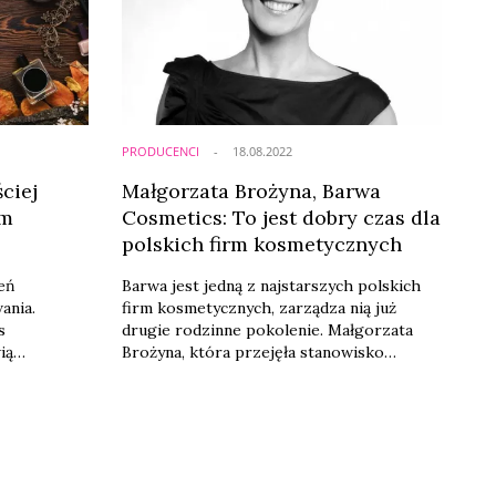
produkcji – mówi Małgorzata Brożyna,
prezes zarządu Barwa Cosmetics pytana o
trendy w ...
PRODUCENCI
18.08.2022
ciej
Małgorzata Brożyna, Barwa
ym
Cosmetics: To jest dobry czas dla
polskich firm kosmetycznych
ień
Barwa jest jedną z najstarszych polskich
ania.
firm kosmetycznych, zarządza nią już
s
drugie rodzinne pokolenie. Małgorzata
ią
Brożyna, która przejęła stanowisko
ązku
prezesa w 2013 roku, zapowiada dalszy
z pozostali
rozwój firmy, inwestycje w eksport, w e-
wiedzieć
commerce i w nowe kategorie produktów.
niosą
Przyznaje, że ostatnie lata to bardzo dobry
rzedstawiamy
czas dla polskich firm, choć coraz
iej
poważniejszym problemem staje się