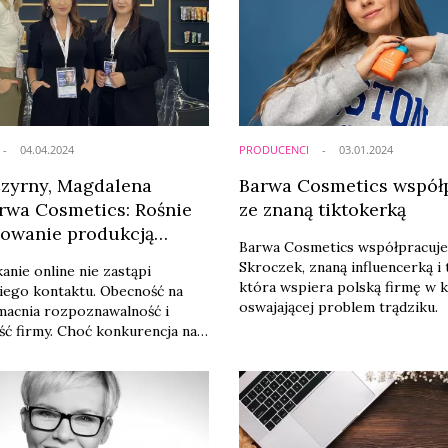
04.04.2024
PRODUCENCI
03.01.2024
Czyrny, Magdalena
Barwa Cosmetics współ
arwa Cosmetics: Rośnie
ze znaną tiktokerką
sowanie produkcją
Barwa Cosmetics współpracuje 
ową [Cosmoprof Bolonia
Skroczek, znaną influencerką i 
anie online nie zastąpi
która wspiera polską firmę w 
iego kontaktu. Obecność na
oswajającej problem trądziku.
macnia rozpoznawalność i
ć firmy. Choć konkurencja na
tycznym jest coraz większa,
ajdzie na nim swoje miejsce, a
nii pokazują, jak mocna jest
skich firm kosmetycznych na
ówią Natalia Czyrny, dyrektor