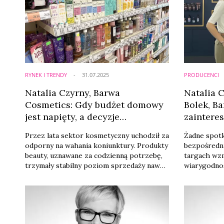
RYNEK I TRENDY
31.07.2025
PRODUCENCI
Natalia Czyrny, Barwa
Natalia 
Cosmetics: Gdy budżet domowy
Bolek, B
jest napięty, a decyzje
zaintere
trudniejsze, trzeba być marką, do
kontrakt
Przez lata sektor kosmetyczny uchodził za
Żadne spotk
której konsument wraca
2024]
odporny na wahania koniunktury. Produkty
bezpośredn
beauty, uznawane za codzienną potrzebę,
targach wz
trzymały stabilny poziom sprzedaży nawet
wiarygodnoś
w czasie recesji czy wysokiej inflacji.
rynku kosme
Jednak dane z ostatnich miesięcy wskazują
to każdy zn
na głęboką zmianę w zachowaniach
targi w Bolo
konsumentów. Jak podkreśla Natalia
pozycja pol
Czyrny, dyrektorka marketingu w Barwa
świecie - m