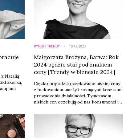
RYNEK I TRENDY
18.12.2023
pracuje
Małgorzata Brożyna, Barwa: Rok
2024 będzie stał pod znakiem
ceny [Trendy w biznesie 2024]
z Natalią
tiktokerką,
​Ciężko pogodzić oczekiwanie niskiej ceny
kampanii
z budowaniem marży i rosnącymi kosztami
prowadzenia działalności. Tymczasem
niskich cen oczekują od nas konsumenci i
dystrybutorzy. Nie mamy złudzeń – 2024
rok będzie stał pod znakiem ceny, więc
stale poszukujemy alternatywnych
surowców i budujemy dużą bazę
dostawców, by optymalizować koszty