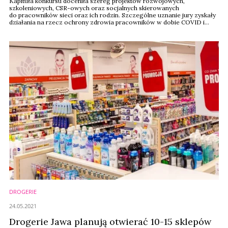
Kapituła konkursu doceniła szereg projektów rozwojowych,
szkoleniowych, CSR-owych oraz socjalnych skierowanych
do pracowników sieci oraz ich rodzin. Szczególne uznanie jury zyskały
działania na rzecz ochrony zdrowia pracowników w dobie COVID i
wsparcie ich w sferze emocjonalnej, psychologicznej oraz integracyjnej
za pomocą wydarzeń online.
DROGERIE
24.05.2021
Drogerie Jawa planują otwierać 10-15 sklepów