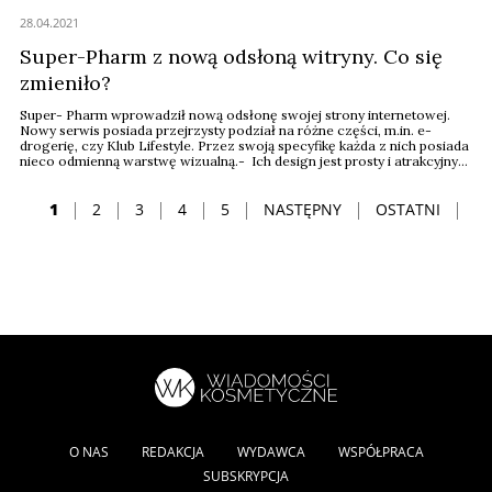
28.04.2021
Super-Pharm z nową odsłoną witryny. Co się
zmieniło?
Super- Pharm wprowadził nową odsłonę swojej strony internetowej.
Nowy serwis posiada przejrzysty podział na różne części, m.in. e-
drogerię, czy Klub Lifestyle. Przez swoją specyfikę każda z nich posiada
nieco odmienną warstwę wizualną.- Ich design jest prosty i atrakcyjny
dla użytkownika, a dodatkowo w czytelny sposób przedstawia
niezbędne informacje – chwali się sieć drogeryjna.
1
2
3
4
5
NASTĘPNY
OSTATNI
O NAS
REDAKCJA
WYDAWCA
WSPÓŁPRACA
SUBSKRYPCJA