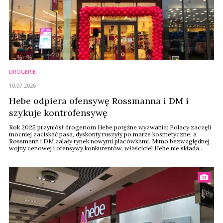
DROGERIE
10.07.2026
Hebe odpiera ofensywę Rossmanna i DM i
szykuje kontrofensywę
Rok 2025 przyniósł drogeriom Hebe potężne wyzwania: Polacy zaczęli
mocniej zaciskać pasa, dyskonty ruszyły po marże kosmetyczne, a
Rossmann i DM zalały rynek nowymi placówkami. Mimo bezwzględnej
wojny cenowej i ofensywy konkurentów, właściciel Hebe nie składa
broni. Dzięki potężnym wynikom w e-commerce sieć obroniła swoją
pozycję, a w 2026 roku planuje wielki powrót do otwierania sklepów
stacjonarnych.