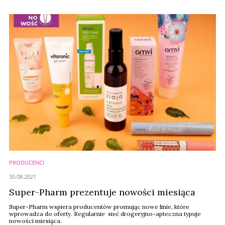
organizacyjnych, ale liczymy również na urealnienie zasad współpracy
z dotychczasowymi producentami. Jestem przekonany, że wypracujemy
nowe, dobre rozwiązania – mówi Piotr ...
PRODUCENCI
30.08.2021
Super-Pharm prezentuje nowości miesiąca
Super-Pharm wspiera producentów promując nowe linie, które
wprowadza do oferty. Regularnie sieć drogeryjno-apteczna typuje
nowości miesiąca.