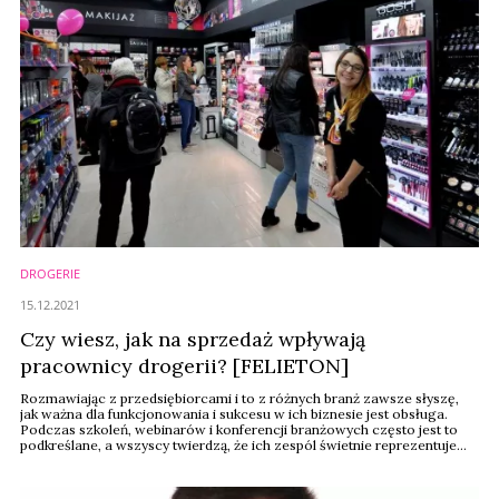
DROGERIE
15.12.2021
Czy wiesz, jak na sprzedaż wpływają
pracownicy drogerii? [FELIETON]
Rozmawiając z przedsiębiorcami i to z różnych branż zawsze słyszę,
jak ważna dla funkcjonowania i sukcesu w ich biznesie jest obsługa.
Podczas szkoleń, webinarów i konferencji branżowych często jest to
podkreślane, a wszyscy twierdzą, że ich zespól świetnie reprezentuje
firmę. Czy na pewno zawsze tak jest?