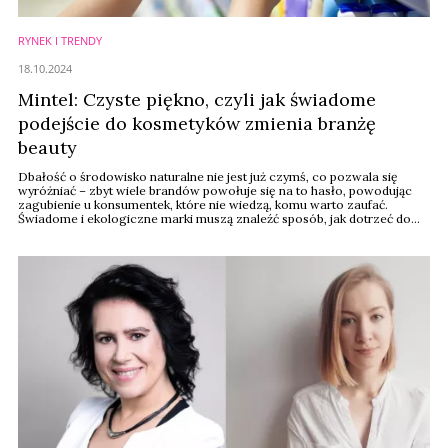
RYNEK I TRENDY
18.10.2024
Mintel: Czyste piękno, czyli jak świadome
podejście do kosmetyków zmienia branżę
beauty
Dbałość o środowisko naturalne nie jest już czymś, co pozwala się
wyróżniać – zbyt wiele brandów powołuje się na to hasło, powodując
zagubienie u konsumentek, które nie wiedzą, komu warto zaufać.
Świadome i ekologiczne marki muszą znaleźć sposób, jak dotrzeć do
klientek oraz liczyć się z tym, że za deklaracjami muszą iść realne efekty.