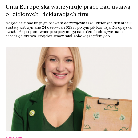
Unia Europejska wstrzymuje prace nad ustawą
o „zielonych” deklaracjach firm
Negocjacje nad unijnym prawem dotyczącym tzw. „zielonych deklaracji”
zostały wstrzymane 24 czerwca 2025 r., po tym jak Komisja Europejska
uznała, że proponowane przepisy mogą nadmiernie obciążyć małe
przedsiębiorstwa. Projekt ustawy miał zobowiązać firmy do
potwierdzania proekologicznych twierdzeń, takich jak „neutralność
klimatyczna” czy „zawiera materiały z recyklingu”, wiarygodnymi
dowodami. Komisja rozważa ...