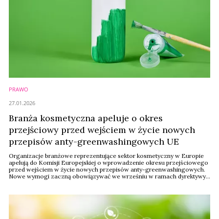
PRAWO
27.01.2026
Branża kosmetyczna apeluje o okres
przejściowy przed wejściem w życie nowych
przepisów anty-greenwashingowych UE
Organizacje branżowe reprezentujące sektor kosmetyczny w Europie
apelują do Komisji Europejskiej o wprowadzenie okresu przejściowego
przed wejściem w życie nowych przepisów anty-greenwashingowych.
Nowe wymogi zaczną obowiązywać we wrześniu w ramach dyrektywy
Empowering Consumers for the Green Transition (ECGT), której celem
jest ograniczenie wprowadzających w błąd deklaracji środowiskowych i
zapewnienie konsumentom bardziej ...