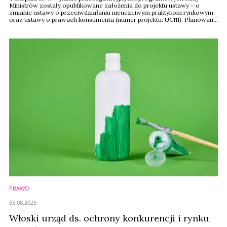
Ministrów zostały opublikowane założenia do projektu ustawy – o
zmianie ustawy o przeciwdziałaniu nieuczciwym praktykom rynkowym
oraz ustawy o prawach konsumenta (numer projektu: UC111). Planowany
termin przyjęcia projektu przez Radę Ministrów to I kwartał 2026 roku, a
implementacja do polskiego prawa – do września 2026.
PRAWO
05.08.2025
Włoski urząd ds. ochrony konkurencji i rynku