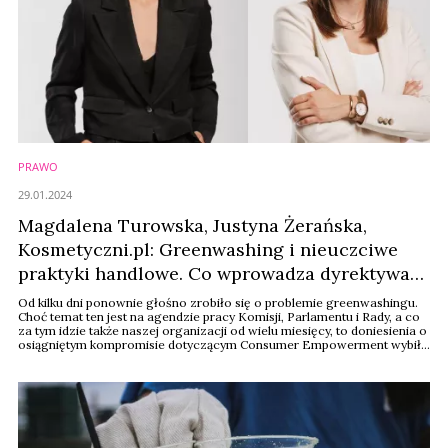
PRAWO
29.01.2024
Magdalena Turowska, Justyna Żerańska,
Kosmetyczni.pl: Greenwashing i nieuczciwe
praktyki handlowe. Co wprowadza dyrektywa
wzmacniająca pozycję konsumentów?
​Od kilku dni ponownie głośno zrobiło się o problemie greenwashingu.
Choć temat ten jest na agendzie pracy Komisji, Parlamentu i Rady, a co
za tym idzie także naszej organizacji od wielu miesięcy, to doniesienia o
osiągniętym kompromisie dotyczącym Consumer Empowerment wybiły
go znów na światło dzienne. Nie oznacza to jednak, że nowe prawo już
obowiązuje. Jakie są dalsze kroki i na co powinna przygotować się
branża ...