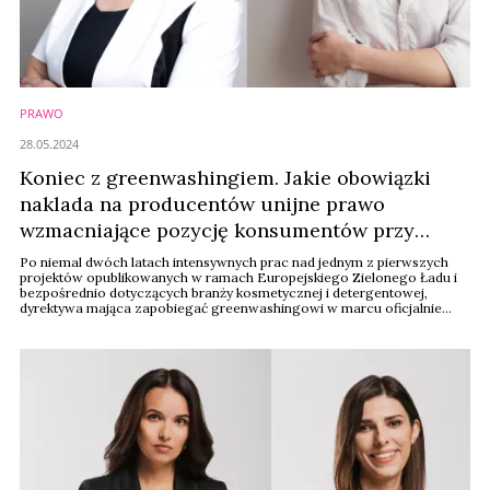
PRAWO
28.05.2024
Koniec z greenwashingiem. Jakie obowiązki
naklada na producentów unijne prawo
wzmacniające pozycję konsumentów przy
podejmowaniu decyzji zakupowych?
Po niemal dwóch latach intensywnych prac nad jednym z pierwszych
projektów opublikowanych w ramach Europejskiego Zielonego Ładu i
bezpośrednio dotyczących branży kosmetycznej i detergentowej,
dyrektywa mająca zapobiegać greenwashingowi w marcu oficjalnie
ujrzała światło dzienne. Producentów czekają w związku z tym bardzo
istotne zmiany w komunikacji dotyczącej ich produktów – zapowiadają
dr inż. Anna Oborska, dyrektor ...