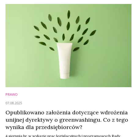
są w rzeczywistości. Jest to kolejny krok UOKiK w walce z
greenwashingiem. Wcześniej ...
PRAWO
07.08.2025
Opublikowano założenia dotyczące wdrożenia
unijnej dyrektywy o greenwashingu. Co z tego
wynika dla przedsiębiorców?
4 sierpnia br. w wykazie prac legislacyjnych i programowych Rady