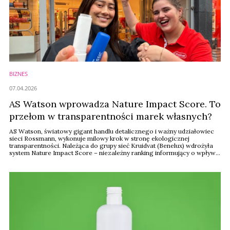
BIZNES
07.04.2026
AS Watson wprowadza Nature Impact Score. To
przełom w transparentności marek własnych?
AS Watson, światowy gigant handlu detalicznego i ważny udziałowiec
sieci Rossmann, wykonuje milowy krok w stronę ekologicznej
transparentności. Należąca do grupy sieć Kruidvat (Benelux) wdrożyła
system Nature Impact Score – niezależny ranking informujący o wpływie
produktów marek własnych na środowisko. Rozwiązanie to, oparte na
międzynarodowym standardzie GSES, ma stać się nowym punktem
odniesienia dla europejskiego ...