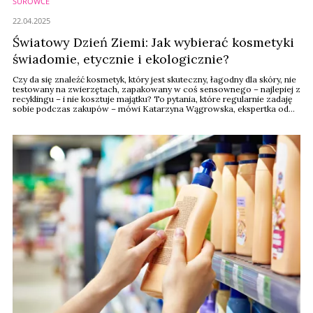
SUROWCE
22.04.2025
Światowy Dzień Ziemi: Jak wybierać kosmetyki
świadomie, etycznie i ekologicznie?
Czy da się znaleźć kosmetyk, który jest skuteczny, łagodny dla skóry, nie
testowany na zwierzętach, zapakowany w coś sensownego – najlepiej z
recyklingu – i nie kosztuje majątku? To pytania, które regularnie zadaję
sobie podczas zakupów – mówi Katarzyna Wągrowska, ekspertka od
gospodarki cyrkularnej i środowiskowej odpowiedzialności producenta,
współpracująca z Garnier.