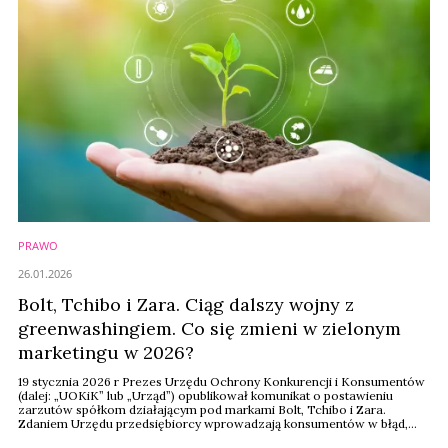
PRAWO
26.01.2026
Bolt, Tchibo i Zara. Ciąg dalszy wojny z
greenwashingiem. Co się zmieni w zielonym
marketingu w 2026?
19 stycznia 2026 r Prezes Urzędu Ochrony Konkurencji i Konsumentów
(dalej: „UOKiK” lub „Urząd”) opublikował komunikat o postawieniu
zarzutów spółkom działającym pod markami Bolt, Tchibo i Zara.
Zdaniem Urzędu przedsiębiorcy wprowadzają konsumentów w błąd,
przedstawiając swoje produkty i usługi jako bardziej „ekologiczne”, niż