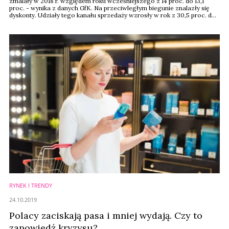
zmalały w 2018 r. względem roku wcześniejszego z 14 proc. do 13,1
proc. - wynika z danych GfK. Na przeciwległym biegunie znalazły się
dyskonty. Udziały tego kanału sprzedaży wzrosły w rok z 30,5 proc. do
32,3 proc. W przypadku żadnego innego formatu obecnego na polskim
rynku nie nastąpiły aż tak istotne zmiany udziałów.
RYNEK I TRENDY
24.10.2019
Polacy zaciskają pasa i mniej wydają. Czy to
zapowiedź kryzysu?