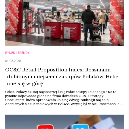
RYNEK I TRENDY
04.02.2020
OC&C Retail Proposition Index: Rossmann
ulubionym miejscem zakupów Polaków. Hebe
pnie się w górę
Gdzie Polacy dzisiaj najbardziej lubią robić zakupy i dlaczego? Na to
pytanie odpowiada globalna firma doradcza OC&C Strategy
Consultants, która opracowała kolejną edycję rankingu najlepiej
ocenianych sieci handlowych w Polsce. Zwyciężył w niej Rossmann, a
Biedronka i Zara zaliczyły spektakularne spadki. Hebe
jest siecią handlową, która odnotowała największy wzrost w stosunku
do ubiegłego roku na tle konkurencji, w segmencie ...