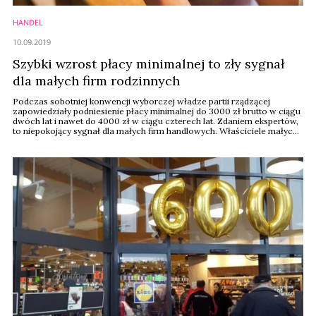
HANDEL
10.09.2019
Szybki wzrost płacy minimalnej to zły sygnał
dla małych firm rodzinnych
Podczas sobotniej konwencji wyborczej władze partii rządzącej
zapowiedziały podniesienie płacy minimalnej do 3000 zł brutto w ciągu
dwóch lat i nawet do 4000 zł w ciągu czterech lat. Zdaniem ekspertów,
to niepokojący sygnał dla małych firm handlowych. Właściciele małych i
średnich sklepów także nie kryją niepokoju.