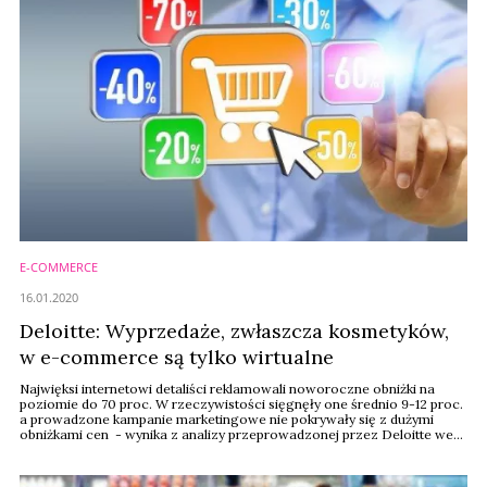
E-COMMERCE
16.01.2020
Deloitte: Wyprzedaże, zwłaszcza kosmetyków,
w e-commerce są tylko wirtualne
Najwięksi internetowi detaliści reklamowali noworoczne obniżki na
poziomie do 70 proc. W rzeczywistości sięgnęły one średnio 9-12 proc.
a prowadzone kampanie marketingowe nie pokrywały się z dużymi
obniżkami cen - wynika z analizy przeprowadzonej przez Deloitte we
współpracy z z firmą Dealavo. Rozczarowani byli zwłaszcza klienci,
którzy polowali na tańsze kosmetyki i perfumy.