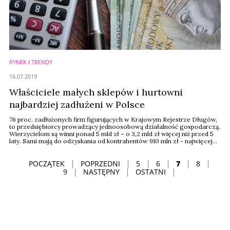
RYNEK I TRENDY
16.07.2019
Właściciele małych sklepów i hurtowni
najbardziej zadłużeni w Polsce
76 proc. zadłużonych firm figurujących w Krajowym Rejestrze Długów,
to przedsiębiorcy prowadzący jednoosobową działalność gospodarczą.
Wierzycielom są winni ponad 5 mld zł – o 3,2 mld zł więcej niż przed 5
laty. Sami mają do odzyskania od kontrahentów 910 mln zł - najwięcej
od dużych firm.
POCZĄTEK
POPRZEDNI
5
6
7
8
9
NASTĘPNY
OSTATNI