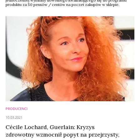
jednoczesnej wymiany dowolnego kwalifikującego się do programu
produktu za 50 pensów / centów na poczet zakupów w sklepie.
PRODUCENCI
10.03.2021
Cécile Lochard, Guerlain: Kryzys
zdrowotny wzmocnił popyt na przejrzysty,