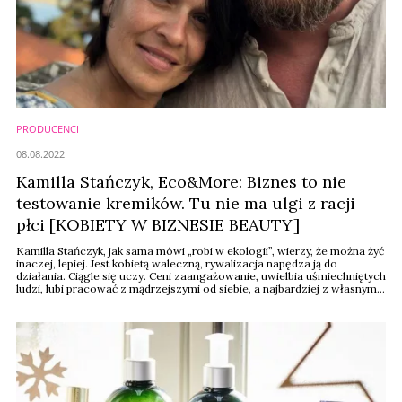
PRODUCENCI
08.08.2022
Kamilla Stańczyk, Eco&More: Biznes to nie
testowanie kremików. Tu nie ma ulgi z racji
płci [KOBIETY W BIZNESIE BEAUTY]
Kamilla Stańczyk, jak sama mówi „robi w ekologii”, wierzy, że można żyć
inaczej, lepiej. Jest kobietą waleczną, rywalizacja napędza ją do
działania. Ciągle się uczy. Ceni zaangażowanie, uwielbia uśmiechniętych
ludzi, lubi pracować z mądrzejszymi od siebie, a najbardziej z własnym
mężem. Wierzy w relacje. Chciałaby, aby jej firma, Eco&More, była
synonimem dobra. – To ma być rodzinna, duża firma, z misją, ...