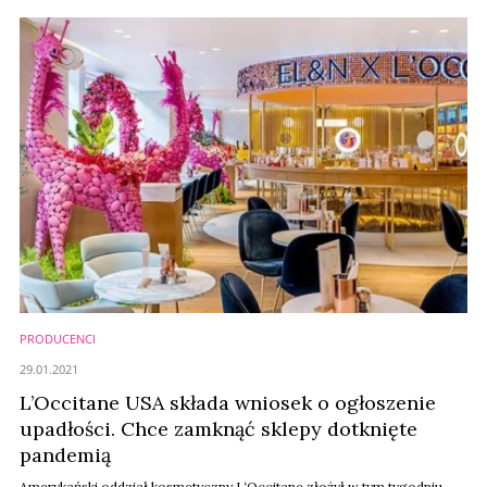
dostawców usług profesjonalnych z branży beauty.
PRODUCENCI
29.01.2021
L’Occitane USA składa wniosek o ogłoszenie
upadłości. Chce zamknąć sklepy dotknięte
pandemią
Amerykański oddział kosmetyczny L‘Occitane złożył w tym tygodniu