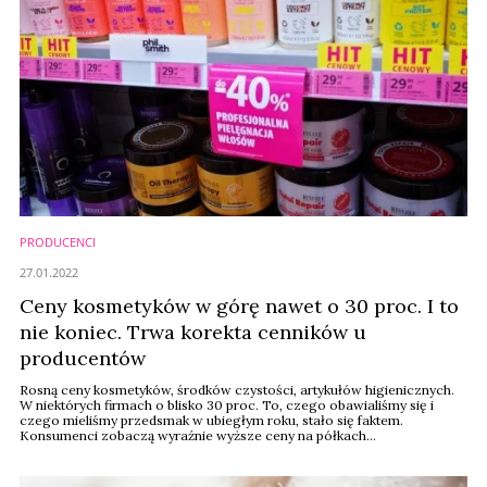
PRODUCENCI
27.01.2022
Ceny kosmetyków w górę nawet o 30 proc. I to
nie koniec. Trwa korekta cenników u
producentów
Rosną ceny kosmetyków, środków czystości, artykułów higienicznych.
W niektórych firmach o blisko 30 proc. To, czego obawialiśmy się i
czego mieliśmy przedsmak w ubiegłym roku, stało się faktem.
Konsumenci zobaczą wyraźnie wyższe ceny na półkach
prawdopodobnie w marcu, bo jeszcze trwa wysprzedawanie zapasów.
Jednak cenniki będą zmieniane nadal – zapowiadają producenci i
dystrybutorzy.