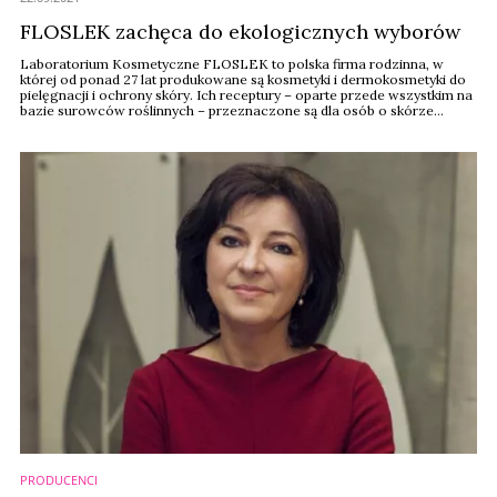
FLOSLEK zachęca do ekologicznych wyborów
Laboratorium Kosmetyczne FLOSLEK to polska firma rodzinna, w
której od ponad 27 lat produkowane są kosmetyki i dermokosmetyki do
pielęgnacji i ochrony skóry. Ich receptury – oparte przede wszystkim na
bazie surowców roślinnych – przeznaczone są dla osób o skórze
delikatnej i wrażliwej. Dwie linie nagrodzone Perłą Rynką
Kosmetycznego w kategorii Innowacja w opakowaniu – rozwiązania
przyjazne dla środowiska zachęcają ...
PRODUCENCI