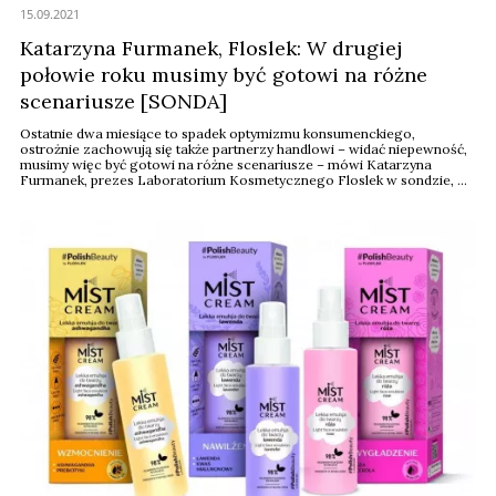
15.09.2021
Katarzyna Furmanek, Floslek: W drugiej
połowie roku musimy być gotowi na różne
scenariusze [SONDA]
Ostatnie dwa miesiące to spadek optymizmu konsumenckiego,
ostrożnie zachowują się także partnerzy handlowi – widać niepewność,
musimy więc być gotowi na różne scenariusze – mówi Katarzyna
Furmanek, prezes Laboratorium Kosmetycznego Floslek w sondzie, w
której pytamy o perspektywy dla rynku kosmetycznego na drugą połowę
roku. Floslek inwestuje jednak w technologię produkcji i w nowości, nie
ogranicza wydatków ...