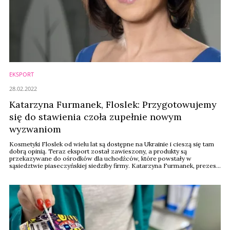
EKSPORT
28.02.2022
Katarzyna Furmanek, Floslek: Przygotowujemy
się do stawienia czoła zupełnie nowym
wyzwaniom
Kosmetyki Floslek od wielu lat są dostępne na Ukrainie i cieszą się tam
dobrą opinią. Teraz eksport został zawieszony, a produkty są
przekazywane do ośrodków dla uchodźców, które powstały w
sąsiedztwie piaseczyńskiej siedziby firmy. Katarzyna Furmanek, prezes
Laboratorium Kosmetycznego Floslek ma nadzieję, że niepokój tak
blisko polskiej granicy nie spowoduje spadku popytu na oferowane
przez firmę produkty. I choć ...