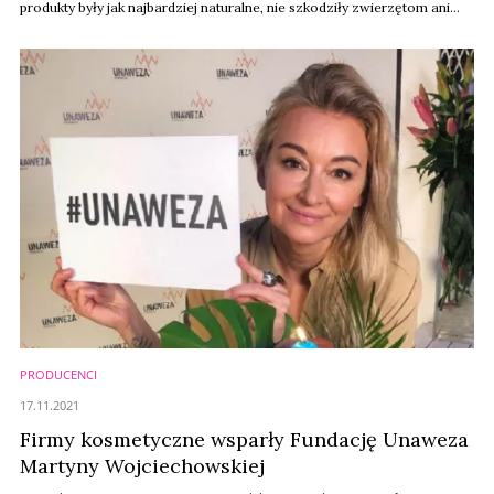
produkty były jak najbardziej naturalne, nie szkodziły zwierzętom ani
środowisku. To proekologiczne podejście stało się kluczowym
elementem strategii rozwoju firmy. Dziś #EKOkrokifloslek wyznaczają
kierunek i standardy wszystkich ...
PRODUCENCI
17.11.2021
Firmy kosmetyczne wsparły Fundację Unaweza
Martyny Wojciechowskiej