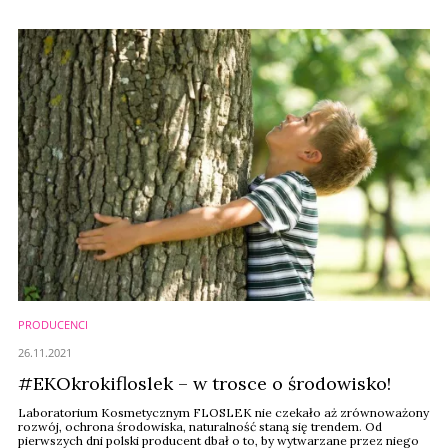
Konsumenci chętniej sięgają po produkty obiecujące intensywną
regenerację i ochronę.
PRODUCENCI
26.11.2021
#EKOkrokifloslek – w trosce o środowisko!
Laboratorium Kosmetycznym FLOSLEK nie czekało aż zrównoważony
rozwój, ochrona środowiska, naturalność staną się trendem. Od
pierwszych dni polski producent dbał o to, by wytwarzane przez niego