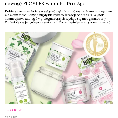
nowość FLOSLEK w duchu Pro-Age
Kobiety zawsze chciały wyglądać pięknie, czuć się zadbane, szczęśliwe
w swoim ciele. I chyba nigdy nie było to łatwiejsze niż dziś. Wybór
kosmetyków, zabiegów pielęgnacyjnych wydaje się nieograniczony.
Zmieniają się jedynie priorytety pań. Coraz lepiej potrafią one odczytać
potrzeby swojej skóry. Chcą dbać o nią mądrze, świadomie ją
pielęgnować i wspomagać zachodzące w niej procesy. Stawiają na
pielęgnację ...
PRODUCENCI
22.09.2021