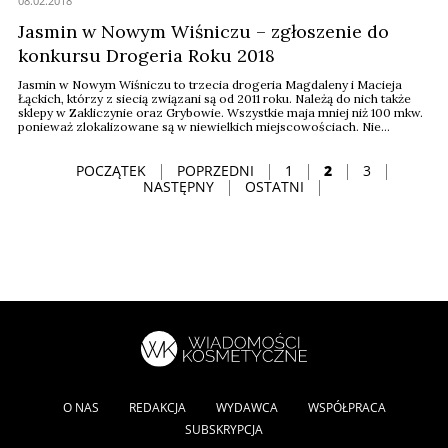
08.02.2018
Jasmin w Nowym Wiśniczu – zgłoszenie do
konkursu Drogeria Roku 2018
Jasmin w Nowym Wiśniczu to trzecia drogeria Magdaleny i Macieja
Łąckich, którzy z siecią związani są od 2011 roku. Należą do nich także
sklepy w Zakliczynie oraz Grybowie. Wszystkie maja mniej niż 100 mkw.
ponieważ zlokalizowane są w niewielkich miejscowościach. Nie
oznacza to jednak, że właściciele lub ich pracownicy nie stawiają sobie
poprzeczki wysoko.
POCZĄTEK
POPRZEDNI
1
2
3
NASTĘPNY
OSTATNI
O NAS
REDAKCJA
WYDAWCA
WSPÓŁPRACA
SUBSKRYPCJA