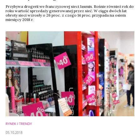
Przybywa drogerii we franczyzowej sieci Jasmin. Rośnie również rok do
roku wartość sprzedaży generowanej przez sieć. W ciągu dwóch lat
obroty sieci wzrosły o 26 proc. z czego 14 proc. przypada na osiem
miesięcy 2018 r.
RYNEK I TRENDY
05.10.2018