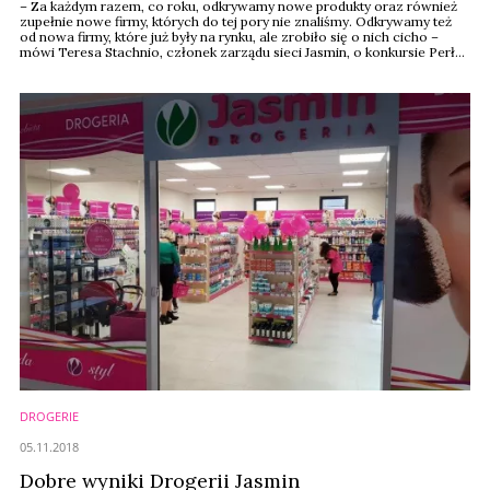
– Za każdym razem, co roku, odkrywamy nowe produkty oraz również
zupełnie nowe firmy, których do tej pory nie znaliśmy. Odkrywamy też
od nowa firmy, które już były na rynku, ale zrobiło się o nich cicho –
mówi Teresa Stachnio, członek zarządu sieci Jasmin, o konkursie Perły
Rynku Kosmetycznego. Od lat zasiada w jury konkursu. – Polecam
udział w Perłach Rynku Kosmetycznego szczególnie nowym firmom,
które chcą dotrzeć ...
DROGERIE
05.11.2018
Dobre wyniki Drogerii Jasmin