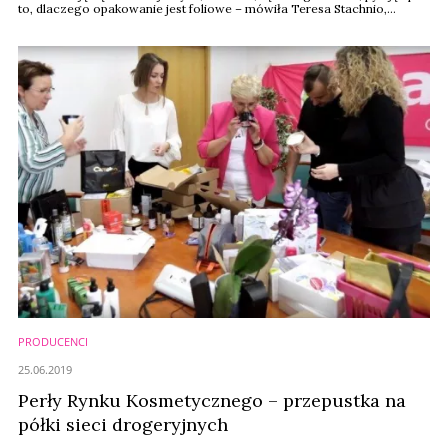
to, dlaczego opakowanie jest foliowe – mówiła Teresa Stachnio,
członek zarządu sieci drogerii Jasmin podczas debaty „Przyszłość rynku
kosmetycznego – jakie najważniejsze trendy będą kształtowały biznes ...
PRODUCENCI
25.06.2019
Perły Rynku Kosmetycznego – przepustka na
półki sieci drogeryjnych