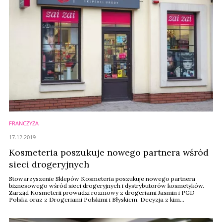
FRANCZYZA
17.12.2019
Kosmeteria poszukuje nowego partnera wśród
sieci drogeryjnych
Stowarzyszenie Sklepów Kosmeteria poszukuje nowego partnera
biznesowego wśród sieci drogeryjnych i dystrybutorów kosmetyków.
Zarząd Kosmeterii prowadzi rozmowy z drogeriami Jasmin i PGD
Polska oraz z Drogeriami Polskimi i Błyskiem. Decyzja z kim
stowarzyszenie się zwiąże ma zapaść na początku przyszłego roku.
Kosmeteria nie chce zmieniać szyldu. Liczy na połączenie sił w
zakupach i działaniach marketingowych.