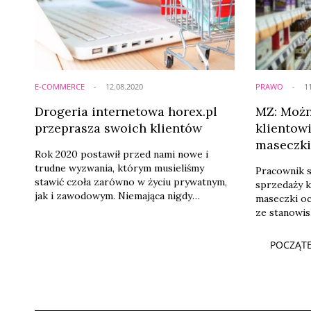
E-COMMERCE
12.08.2020
PRAWO
1
Drogeria internetowa horex.pl
MZ: Możn
przeprasza swoich klientów
klientowi
maseczk
Rok 2020 postawił przed nami nowe i
trudne wyzwania, którym musieliśmy
Pracownik 
stawić czoła zarówno w życiu prywatnym,
sprzedaży k
jak i zawodowym. Niemająca nigdy
maseczki oc
wcześniej miejsca sytuacja związaną z
ze stanowi
pandemią COVID-19 pomieszała szyki
Ministerstw
wielu przedsiębiorcom i niejako wymogła
POCZĄT
na nich daleko idące zmiany w zakresie ich
działalności i podejmowanych zadań
biznesowych.