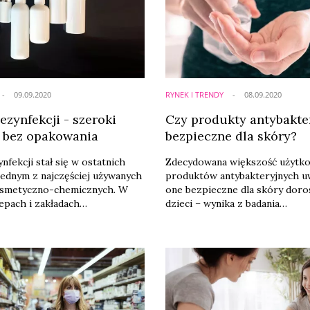
09.09.2020
RYNEK I TRENDY
08.09.2020
ezynfekcji - szeroki
Czy produkty antybakte
 bez opakowania
bezpieczne dla skóry?
nfekcji stał się w ostatnich
Zdecydowana większość użytk
jednym z najczęściej używanych
produktów antybakteryjnych uw
smetyczno-chemicznych. W
one bezpieczne dla skóry doros
epach i zakładach
dzieci – wynika z badania
ch, hektolitry alkoholowego
przeprowadzonego na platfor
ią nas przed bakteriami i
konsumenckiej Testmetoo.com
o których należy COVID-19.