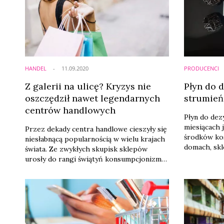
obostrzeń? Oto najnowsze wyniki badania
Inquiry, które odpowiadają na te pytania.
HANDEL
11.09.2020
PRODUCENCI
Z galerii na ulicę? Kryzys nie
Płyn do d
oszczędził nawet legendarnych
strumień
centrów handlowych
Płyn do dezy
miesiącach 
Przez dekady centra handlowe cieszyły się
środków ko
niesłabnącą popularnością w wielu krajach
domach, skl
świata. Ze zwykłych skupisk sklepów
produkcyjny
urosły do rangi świątyń konsumpcjonizmu.
płynu chron
Nie ominęło to Polski, w której obiekty
wirusami, d
tego typu wyrastały w XXI wieku niczym
grzyby po deszczu. W tych, które
przetrwały pandemię koronawirusa, ruch
powoli wraca do normy. Jak może wyglądać
przyszłość pozostałych?