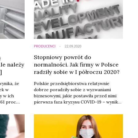
PRODUCENCI
22.09.2020
ą
Stopniowy powrót do
ale należy
normalności. Jak firmy w Polsce
]
radziły sobie w I półroczu 2020?
ynika, że
Polskie przedsiębiorstwa relatywnie
zek w
dobrze poradziły sobie z wyzwaniami
y w ich
biznesowymi, jakie postawiła przed nimi
 61 proc.
pierwsza faza kryzysu COVID-19 – wynika
oby nie
z raportu przygotowanego przez
arnych
ekonomistów Banku Pekao S.A. Choć nie
udało się uniknąć spadku przychodów
przez firmy, złagodzonego przez niektóre
elementy tarcz antykryzysowych, to jednak