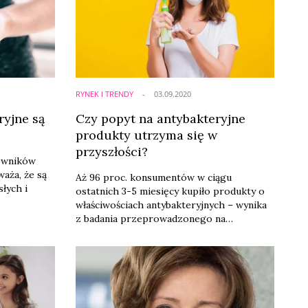
dość skutecznie zneutralizowały one ten
ubytek dzięki optymalizacji kosztów.
RYNEK I TRENDY
03.09.2020
ryjne są
Czy popyt na antybakteryjne
produkty utrzyma się w
przyszłości?
owników
aża, że są
Aż 96 proc. konsumentów w ciągu
łych i
ostatnich 3-5 miesięcy kupiło produkty o
właściwościach antybakteryjnych – wynika
mie
z badania przeprowadzonego na
.
platformie konsumenckiej Testmetoo.com
Z deklaracji konsumentów wynika, że
zapotrzebowanie na ten asortyment nie
minie.