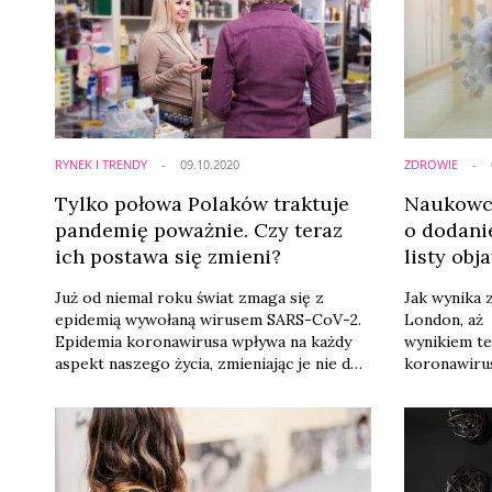
RYNEK I TRENDY
09.10.2020
ZDROWIE
Tylko połowa Polaków traktuje
Naukowcy
pandemię poważnie. Czy teraz
o dodani
ich postawa się zmieni?
listy ob
Już od niemal roku świat zmaga się z
Jak wynika 
epidemią wywołaną wirusem SARS-CoV-2.
London, aż
Epidemia koronawirusa wpływa na każdy
wynikiem t
aspekt naszego życia, zmieniając je nie do
koronawiru
poznania. Dodatkowo codziennie jesteśmy
skórnej. N
zasypywani doniesieniami mediów o coraz
rząd Wielki
to większej liczbie odnotowanych
skórnej do 
przypadków zachorowań. Jaki jest
19 - inform
stosunek Polaków do wprowadzanych