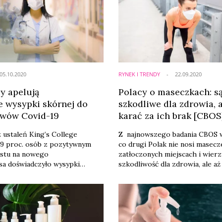
05.10.2020
RYNEK I TRENDY
22.09.2020
 apelują
Polacy o maseczkach: s
e wysypki skórnej do
szkodliwe dla zdrowia, 
jawów Covid-19
karać za ich brak [CBOS
z ustaleń King’s College
Z najnowszego badania CBOS w
 9 proc. osób z pozytywnym
co drugi Polak nie nosi masec
estu na nowego
zatłoczonych miejscach i wierz
sa doświadczyło wysypki
szkodliwość dla zdrowia, ale aż
aukowcy z KCL London wezwali
osób uważa, że należy karać os
ej Brytanii do dodania wysypki
stosujące się do zaleceń sanit
oficjalnej listy objawów Covid-
związanych z pandemią.
uje Cosmetics Business.