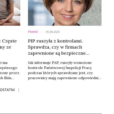
PRAWO
05.08.2020
: Częste
PIP ruszyła z kontrolami.
my ze
Sprawdza, czy w firmach
zapewnione są bezpieczne
warunki
ci ma
Jak informuje PAP, ruszyły wzmożone
częstszego
kontrole Państwowej Inspekcji Pracy,
dzone przez
podczas których sprawdzane jest, czy
sh Skin
pracownicy mają zapewnione odpowiednie,
w małych
czyli bezpieczne warunki podczas pracy.
eci
OSTATNI
problemów
rąk -