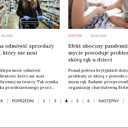
1.08.2020
ZDROWIE
06.08.2020
a odmówić sprzedaży
Efekt uboczny pandemii
, który nie nosi
mycie powoduje proble
i
skórą rąk u dzieci
sklepu może odmówić
Ponad połowa brytyjskich dzie
lientowi, który nie nosi
problemy ze skórą z powodu 
hronnej na twarzy. Tak wynika
mycia rąk. Badanie przeprowa
ska przedstawionego przez
organizację charytatywną Briti
o Zdrowia.
Foundation wśród 250 rodzicó
dzieci wykazało, że 56 proc. dzi
EK
POPRZEDNI
2
3
4
5
6
NASTĘPNY
doświadcza jakiegoś rodzaju 
skórnych związanych ze skórą 
donosi Cosmetics Business.