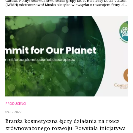
Gatesa. Pomysłodawca stworzenia grupy Moët Hennessy Louis Vuitton
(LVMH) zdetronizował Muska nie tylko w związku z rozwojem firmy, ale
także ostatnich niepowodzeń nowego właściciela Twittera.
PRODUCENCI
09.12.2022
Branża kosmetyczna łączy działania na rzecz
zrównoważonego rozwoju. Powstała inicjatywa