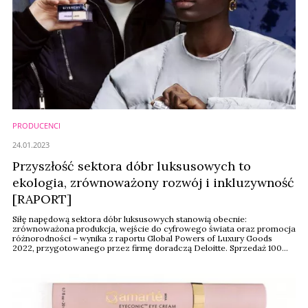
PRODUCENCI
24.01.2023
Przyszłość sektora dóbr luksusowych to
ekologia, zrównoważony rozwój i inkluzywność
[RAPORT]
Siłę napędową sektora dóbr luksusowych stanowią obecnie:
zrównoważona produkcja, wejście do cyfrowego świata oraz promocja
różnorodności – wynika z raportu Global Powers of Luxury Goods
2022, przygotowanego przez firmę doradczą Deloitte. Sprzedaż 100
największych firm oferujących luksusowe dobra to według
najnowszych danych 305 mld dol., co oznacza pond 20 proc. wzrost
r/r. Liderem rynku pozostaje francuski koncern LVMH.