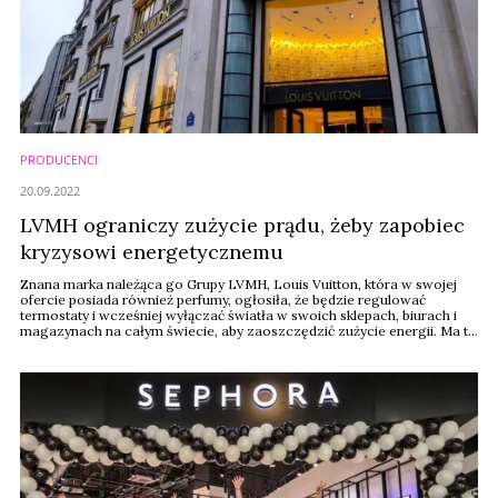
PRODUCENCI
20.09.2022
LVMH ograniczy zużycie prądu, żeby zapobiec
kryzysowi energetycznemu
Znana marka należąca go Grupy LVMH, Louis Vuitton, która w swojej
ofercie posiada również perfumy, ogłosiła, że będzie regulować
termostaty i wcześniej wyłączać światła w swoich sklepach, biurach i
magazynach na całym świecie, aby zaoszczędzić zużycie energii. Ma to
pomóc w walce z kryzysem energetycznym, który jest spodziewany tej
zimy – informuje The Guardian.