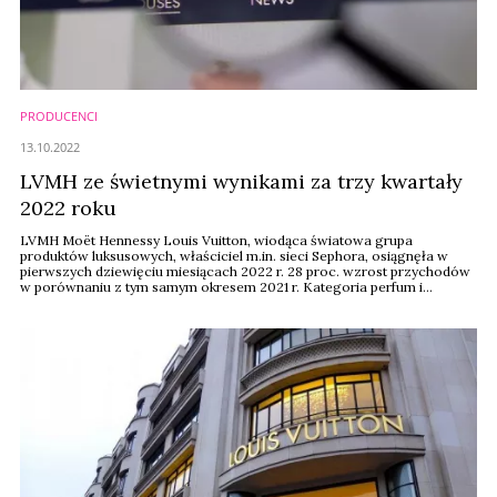
PRODUCENCI
13.10.2022
LVMH ze świetnymi wynikami za trzy kwartały
2022 roku
LVMH Moët Hennessy Louis Vuitton, wiodąca światowa grupa
produktów luksusowych, właściciel m.in. sieci Sephora, osiągnęła w
pierwszych dziewięciu miesiącach 2022 r. 28 proc. wzrost przychodów
w porównaniu z tym samym okresem 2021 r. Kategoria perfum i
kosmetyków odnotowała 5,577 mln euro przychodów w ciągu
pierwszych dziewięciu miesięcy, w porównaniu do 4 668 mln euro w
roku poprzednim.