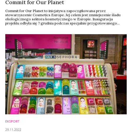
Commit for Our Planet
Commit for Our Planet to inicjatywa zapoczątkowana przez
stowarzyszenie Cosmetics Europe. Jej celem jest zmniejszenie śladu
ekologicznego sektora kosmetycznego w Europie. Inauguracja
projektu odbyła się 7 grudnia podczas specjalnie przygotowanego
publicznego webinarium internetowego. Wśród 27 firm, które dołączyły
do zobowiązania są trzy polskie przedsiębiorstwa oraz Polski Związek
Przemysłu Kosmetycznego.
EKSPORT
29.11.2022