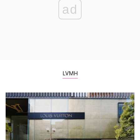
ad
LVMH