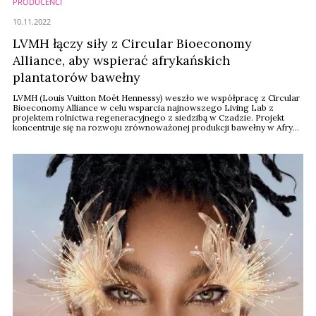
PRODUCENCI
10.11.2022
LVMH łączy siły z Circular Bioeconomy
Alliance, aby wspierać afrykańskich
plantatorów bawełny
LVMH (Louis Vuitton Moët Hennessy) weszło we współpracę z Circular
Bioeconomy Alliance w celu wsparcia najnowszego Living Lab z
projektem rolnictwa regeneracyjnego z siedzibą w Czadzie. Projekt
koncentruje się na rozwoju zrównoważonej produkcji bawełny w Afryce
w systemie regeneracyjnego agroleśnictwa, który jest częścią projektu
Great Green Wall.