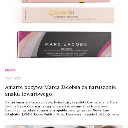
PRAWO
16.01.2023
Amarte pozywa Marca Jacobsa za naruszenie
znaku towarowego
Firma Amarte złożyła pozew, twierdząc, że palety kosmetyczne Marc
Jacobs Eye-conic naruszają jej zarejestrowany znak towarowy
Eyeconic, zgodnie z raportem opublikowanym przez News Law.
Inkubator LVMH (Louis Vuitton Moët Hennessy), Kendo Holdings wraz z
Sephora, Walmart, Neiman Marcus Group i Nordstrom zostali
wymienieni obok Marca Jacobsa jako oskarżeni.