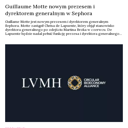
Guillaume Motte nowym prezesem i
dyrektorem generalnym w Sephora
Guillame Motte jest nowym prezesem i dyrektorem generalnym
Sephora. Motte zastąpił Chrisa de Lapuente, który objął stanowisko
dyrektora generalnego po odejściu Martina Broka w czerwcu. De
Lapuente będzie nadal pełnić funkcję prezesa i dyrektora generalnego
działu Selective Retailing firmy macierzystej Sephora, LVMH (Moët
Hennessy Louis Vuitton). Motte był ostatnio dyrektorem generalnym
LVMH Fashion Group.