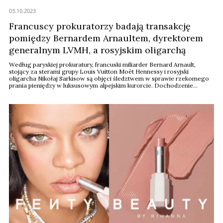
03.10.2023
Francuscy prokuratorzy badają transakcję
pomiędzy Bernardem Arnaultem, dyrektorem
generalnym LVMH, a rosyjskim oligarchą
Według paryskiej prokuratury, francuski miliarder Bernard Arnault,
stojący za sterami grupy Louis Vuitton Moët Hennessy i rosyjski
oligarcha Nikołaj Sarkisow są objęci śledztwem w sprawie rzekomego
prania pieniędzy w luksusowym alpejskim kurorcie. Dochodzenie
wszczęto po ostrzeżeniu francuskiej jednostki Tracfin ds.
przeciwdziałania praniu pieniędzy.