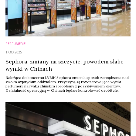
PERFUMERIE
17.03.2025
Sephora: zmiany na szczycie, powodem słabe
wyniki w Chinach
Należąca do koncernu LVMH Sephora zmienia sposób zarządzania nad
swoim azjatyckim oddziałem. Przyczyną są rozczarowujące wyniki
perfumerii na rynku chińskim i problemy z pozyskiwaniem klientów.
Działalność operacyjną w Chinach będzie kontrolować osobiście
Guillaume Motte – prezes i dyrektor generalny Sephory.