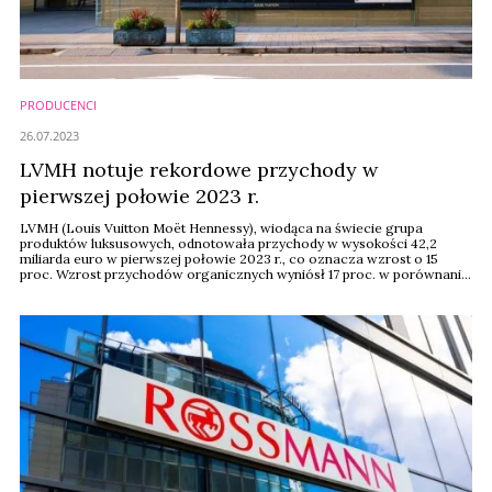
PRODUCENCI
26.07.2023
LVMH notuje rekordowe przychody w
pierwszej połowie 2023 r.
LVMH (Louis Vuitton Moët Hennessy), wiodąca na świecie grupa
produktów luksusowych, odnotowała przychody w wysokości 42,2
miliarda euro w pierwszej połowie 2023 r., co oznacza wzrost o 15
proc. Wzrost przychodów organicznych wyniósł 17 proc. w porównaniu
z tym samym okresem w 2022 roku. Wszystkie grupy biznesowe
osiągnęły dwucyfrowy wzrost przychodów organicznych w ciągu
półrocza, z wyjątkiem Wines & Spirits, które miały ...