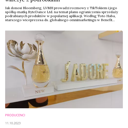
Jak donosi Bloomberg, LVMH prowadzi rozmowy z TikTokiem i jego
spółką-matką ByteDance Ltd. na temat planu ograniczenia sprzedaży
podrabianych produktów w popularnej aplikacji. Według Toto Haba,
starszego wiceprezesa ds. globalnego omnimarketingu w Benefit
Cosmetics, marce kosmetycznej należącej do LVMH, największej firmy
luksusowej w Europie, celem jest współpraca, aby zapewnić lepsze
doświadczenia zakupowe w miarę globalnej ...
PRODUCENCI
11.10.2023