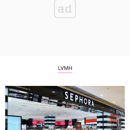
ad
LVMH