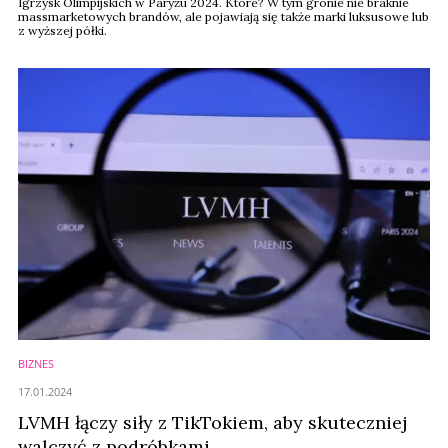
Igrzysk Olimpijskich w Paryżu 2024. Które? W tym gronie nie braknie
massmarketowych brandów, ale pojawiają się także marki luksusowe lub
z wyższej półki.
BIZNES
17.01.2024
LVMH łączy siły z TikTokiem, aby skuteczniej
walczyć z podróbkami