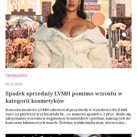
PRODUCENCI
30.12.2024
Spadek sprzedaży LVMH pomimo wzrostu w
kategorii kosmetyków
Koncern modowy LVMH odnotował przychody w wysokości 60,8 mld
euro za pierwsze trzy kwartały br., co stanowi spadek o 2 proc. Stało się
tak pomimo wzrostu w segmencie kosmetyków i perfum, należących do
koncernu luksusowych marek. Świetne wyniki miała m.in. stworzona
przez Rihannę marka Fenty Beauty.