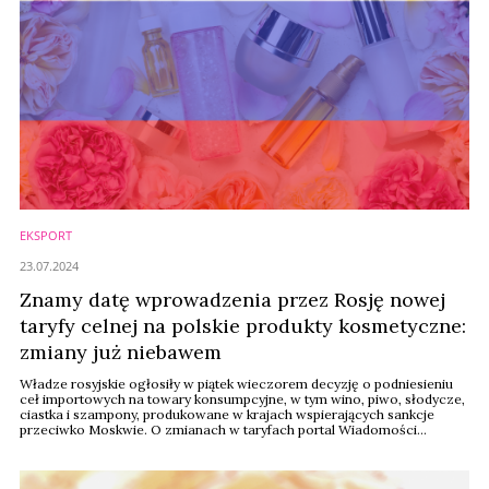
EKSPORT
23.07.2024
Znamy datę wprowadzenia przez Rosję nowej
taryfy celnej na polskie produkty kosmetyczne:
zmiany już niebawem
Władze rosyjskie ogłosiły w piątek wieczorem decyzję o podniesieniu
ceł importowych na towary konsumpcyjne, w tym wino, piwo, słodycze,
ciastka i szampony, produkowane w krajach wspierających sankcje
przeciwko Moskwie. O zmianach w taryfach portal Wiadomości
Kosmetyczne informował w maju, nie wiadomo było jednak, kiedy wejdą
one w życie.