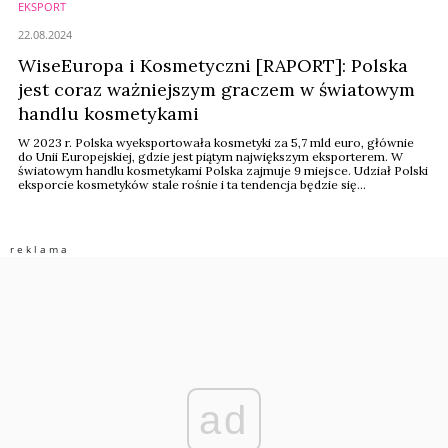
EKSPORT
22.08.2024
WiseEuropa i Kosmetyczni [RAPORT]: Polska
jest coraz ważniejszym graczem w światowym
handlu kosmetykami
W 2023 r. Polska wyeksportowała kosmetyki za 5,7 mld euro, głównie
do Unii Europejskiej, gdzie jest piątym największym eksporterem. W
światowym handlu kosmetykami Polska zajmuje 9 miejsce. Udział Polski
eksporcie kosmetyków stale rośnie i ta tendencja będzie się
utrzymywała – wynika z raportu Polskiego Związku Przemysłu
Kosmetycznego i WiseEuropa „Kosmetyczna Polska. Raport o stanie
branży kosmetycznej”.
ad