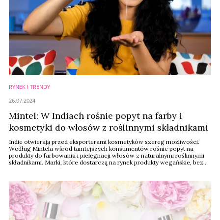
RYNEK I TRENDY
26.07.2024
Mintel: W Indiach rośnie popyt na farby i
kosmetyki do włosów z roślinnymi składnikami
Indie otwierają przed eksporterami kosmetyków szereg możliwości.
Według Mintela wśród tamtejszych konsumentów rośnie popyt na
produkty do farbowania i pielęgnacji włosów z naturalnymi roślinnymi
składnikami. Marki, które dostarczą na rynek produkty wegańskie, bez
szkodliwych składników, działające regeneracyjnie na włosy farbowane
mają szansę odzyskać konsumentów, którzy przestali farbować włosy
przez to, że w ten ...