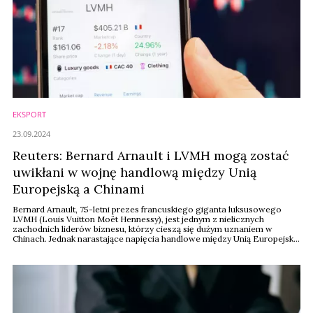
EKSPORT
23.09.2024
Reuters: Bernard Arnault i LVMH mogą zostać
uwikłani w wojnę handlową między Unią
Europejską a Chinami
Bernard Arnault, 75-letni prezes francuskiego giganta luksusowego
LVMH (Louis Vuitton Moët Hennessy), jest jednym z nielicznych
zachodnich liderów biznesu, którzy cieszą się dużym uznaniem w
Chinach. Jednak narastające napięcia handlowe między Unią Europejską
a Chinami mogą postawić LVMH i inne europejskie marki luksusowe w
centrum konfliktu handlowego.