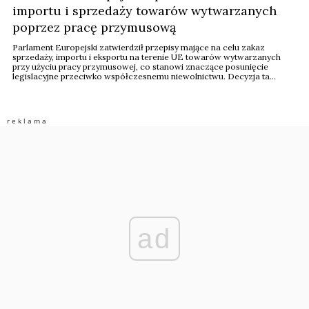
importu i sprzedaży towarów wytwarzanych
poprzez pracę przymusową
Parlament Europejski zatwierdził przepisy mające na celu zakaz
sprzedaży, importu i eksportu na terenie UE towarów wytwarzanych
przy użyciu pracy przymusowej, co stanowi znaczące posunięcie
legislacyjne przeciwko współczesnemu niewolnictwu. Decyzja ta
podkreśla rosnącą tendencję legislacyjną zmierzającą do wzmacniania
praktycznego znaczenia praw człowieka w ramach praktyk handlu
światowego.
ad