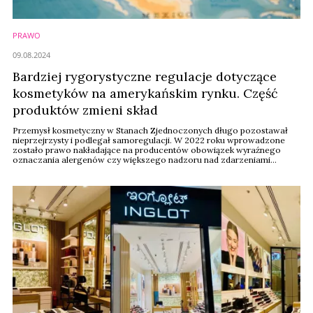
PRAWO
09.08.2024
Bardziej rygorystyczne regulacje dotyczące
kosmetyków na amerykańskim rynku. Część
produktów zmieni skład
Przemysł kosmetyczny w Stanach Zjednoczonych długo pozostawał
nieprzejrzysty i podlegał samoregulacji. W 2022 roku wprowadzone
zostało prawo nakładające na producentów obowiązek wyraźnego
oznaczania alergenów czy większego nadzoru nad zdarzeniami
niepożądanymi. 1 lipca w życie weszła kolejna faza zmian.