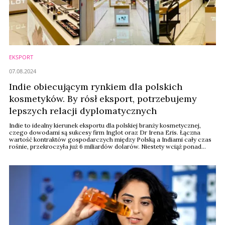
EKSPORT
07.08.2024
Indie obiecującym rynkiem dla polskich
kosmetyków. By rósł eksport, potrzebujemy
lepszych relacji dyplomatycznych
Indie to idealny kierunek eksportu dla polskiej branży kosmetycznej,
czego dowodami są sukcesy firm Inglot oraz Dr Irena Eris. Łączna
wartość kontraktów gospodarczych między Polską a Indiami cały czas
rośnie, przekroczyła już 6 miliardów dolarów. Niestety wciąż ponad
dwie trzecie tych kwot stanowi import, ale sukcesy polskim firm
pokazują, że branża beauty powinna zainteresować się tym rynkiem
zbytu.