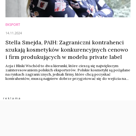
EKSPORT
14.11.2024
Stella Smejda, PAIH: Zagraniczni kontrahenci
szukają kosmetyków konkurencyjnych cenowo
i firm produkujących w modelu private label
Azja i Bliski Wschód to dwa kierunki, które cieszą się największym
zainteresowaniem polskich eksporterów. Polskie kosmetyki są pożądane
na rynkach zagranicznych, jednak firmy, które chcą pozyskać
kontrahentów, muszą najpierw dobrze przygotować się do wejścia na
dany rynek, poznając jego specyfikę – podkreśla w rozmowie z nami
Stella Smejda, ekspertka ds. branży kosmetycznej w Polskiej Agencji
Inwestycji i Handlu (PAIH).