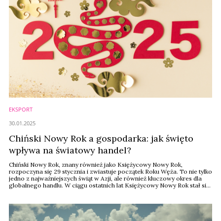
EKSPORT
30.01.2025
Chiński Nowy Rok a gospodarka: jak święto
wpływa na światowy handel?
Chiński Nowy Rok, znany również jako Księżycowy Nowy Rok,
rozpoczyna się 29 stycznia i zwiastuje początek Roku Węża. To nie tylko
jedno z najważniejszych świąt w Azji, ale również kluczowy okres dla
globalnego handlu. W ciągu ostatnich lat Księżycowy Nowy Rok stał się
sezonem zakupowym o skali porównywalnej do Bożego Narodzenia, a
europejskie firmy coraz częściej dostrzegają jego potencjał
sprzedażowy.