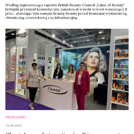
eksporcie
Według najnowszego raportu British Beauty Council „Value of Beauty”
brytyjski przemysł kosmetyczny zanotował wysoki wzrost wynoszący 11
proc., stawiając tym samym branżę beauty przed branżami wydawniczą,
chemiczną, rozrywkową czy informacyjną.
PRODUCENCI
23.08.2024