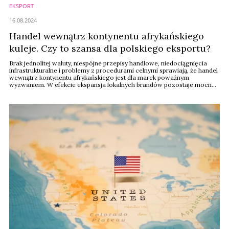
EKSPORT
16.08.2024
Handel wewnątrz kontynentu afrykańskiego
kuleje. Czy to szansa dla polskiego eksportu?
Brak jednolitej waluty, niespójne przepisy handlowe, niedociągnięcia
infrastrukturalne i problemy z procedurami celnymi sprawiają, że handel
wewnątrz kontynentu afrykańskiego jest dla marek poważnym
wyzwaniem. W efekcie ekspansja lokalnych brandów pozostaje mocno
ograniczona, a na rynku pozostaje luka, którą zapełnić może eksport –
na przykład z Unii Europejskiej.