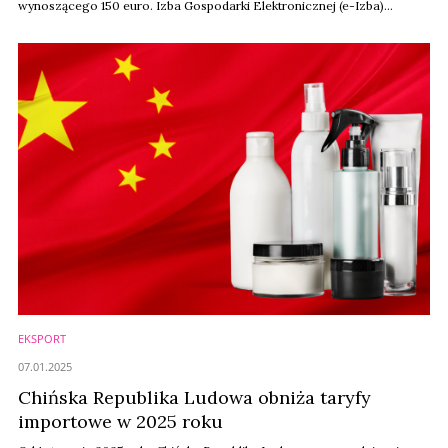
wynoszącego 150 euro. Izba Gospodarki Elektronicznej (e-Izba)
podkreśla konieczność nadania temu działaniu najwyższego priorytetu,
wskazując na istotne problemy związane z obecnym systemem.
EKSPORT
07.01.2025
Chińska Republika Ludowa obniża taryfy
importowe w 2025 roku