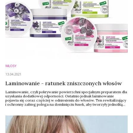
WŁOSY
13.04.2021
Laminowanie - ratunek zniszczonych włosów
Laminowanie, czyli pokrywanie powierzchni specjalnym preparatem dla
uzyskania dodatkowej odporności. Ostatnio jednak laminowanie
pojawia się coraz częściej w odniesieniu do włosów. Ten rewitalizujący
i ochronny zabieg polega na domknięciu łusek, aby tworzyły jednolitą
całość. Jego zadaniem jest wygładzenie i wzmocnienie włosów. Czy
istotnie daje spektakularny efekt? Do jakich włosów może być polecany?