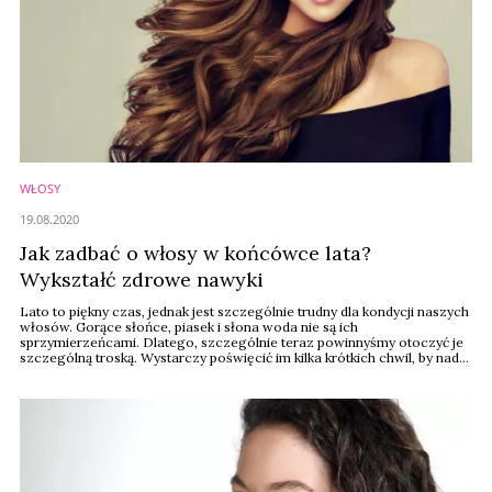
WŁOSY
19.08.2020
Jak zadbać o włosy w końcówce lata?
Wykształć zdrowe nawyki
Lato to piękny czas, jednak jest szczególnie trudny dla kondycji naszych
włosów. Gorące słońce, piasek i słona woda nie są ich
sprzymierzeńcami. Dlatego, szczególnie teraz powinnyśmy otoczyć je
szczególną troską. Wystarczy poświęcić im kilka krótkich chwil, by nadal
cieszyć się ich blaskiem. Jak zadbać o włosy w wakacyjnym czasie?