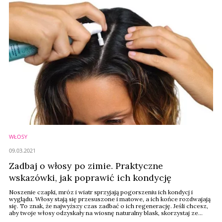
WŁOSY
09.03.2021
Zadbaj o włosy po zimie. Praktyczne
wskazówki, jak poprawić ich kondycję
Noszenie czapki, mróz i wiatr sprzyjają pogorszeniu ich kondycj i
wyglądu. Włosy stają się przesuszone i matowe, a ich końce rozdwajają
się. To znak, że najwyższy czas zadbać o ich regenerację. Jeśli chcesz,
aby twoje włosy odzyskały na wiosnę naturalny blask, skorzystaj ze
wskazówek Bianki Juhász, ekspertki Nu Skin.