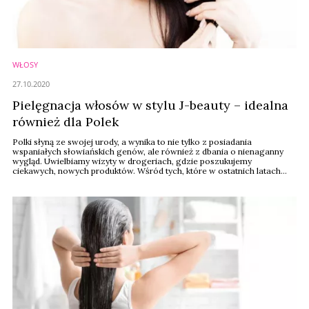
WŁOSY
27.10.2020
Pielęgnacja włosów w stylu J-beauty – idealna
również dla Polek
Polki słyną ze swojej urody, a wynika to nie tylko z posiadania
wspaniałych słowiańskich genów, ale również z dbania o nienaganny
wygląd. Uwielbiamy wizyty w drogeriach, gdzie poszukujemy
ciekawych, nowych produktów. Wśród tych, które w ostatnich latach
stały się szczególnie popularne, są kosmetyki azjatyckie. Szczególna
uwagę warto zwrócić na J-Beauty. Jest to filozofia dbania o urodę
prosto z Japonii. To właśnie ...