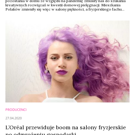
pozostania w domu ze względu na pandemię zmusiły nas do szukania
kreatywnych rozwiązań w kwestii domowej pielęgnacji. Mieszkania
Polaków zmieniły się więc w salony piękności, a fryzjerskiego fachu
uczą się z tutorialu na YouTube. W jakich tematach urodowych Polacy
szukają pomocy w Google i o co najczęściej pytali wyszukiwarkę w
ostatnich miesiącach?
PRODUCENCI
27.04.2020
L’Oréal przewiduje boom na salony fryzjerskie
po odmrożeniu gospodarki