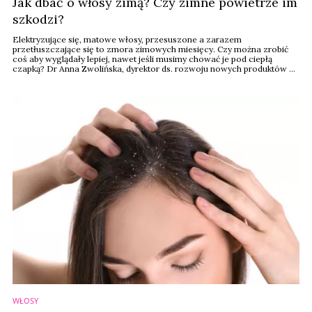
Jak dbać o włosy zimą? Czy zimne powietrze im
szkodzi?
Elektryzujące się, matowe włosy, przesuszone a zarazem
przetłuszczające się to zmora zimowych miesięcy. Czy można zrobić
coś aby wyglądały lepiej, nawet jeśli musimy chować je pod ciepłą
czapką? Dr Anna Zwolińska, dyrektor ds. rozwoju nowych produktów w
firmie Pharmena mówi o podstawowych zasadach pielęgnacji włosów
zimą.
WŁOSY