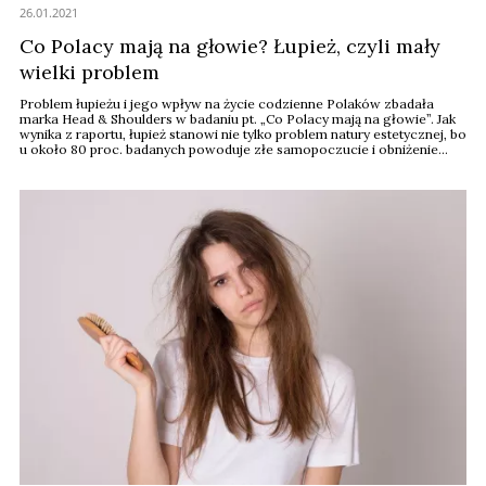
26.01.2021
Co Polacy mają na głowie? Łupież, czyli mały
wielki problem
Problem łupieżu i jego wpływ na życie codzienne Polaków zbadała
marka Head & Shoulders w badaniu pt. „Co Polacy mają na głowie”. Jak
wynika z raportu, łupież stanowi nie tylko problem natury estetycznej, bo
u około 80 proc. badanych powoduje złe samopoczucie i obniżenie
nastroju. Jak wygląda skala, charakterystyka oraz metody walki z tym
schorzeniem?