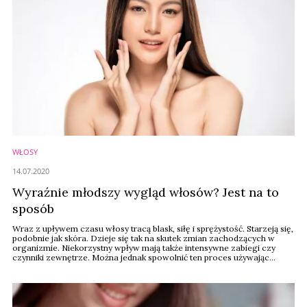
WŁOSY
14.07.2020
Wyraźnie młodszy wygląd włosów? Jest na to
sposób
Wraz z upływem czasu włosy tracą blask, siłę i sprężystość. Starzeją się,
podobnie jak skóra. Dzieje się tak na skutek zmian zachodzących w
organizmie. Niekorzystny wpływ mają także intensywne zabiegi czy
czynniki zewnętrze. Można jednak spowolnić ten proces używając
preparatów, który nie tylko chronią, ale także odbudowują ich strukturę.
O zachowaniu idealnej kondycji włosów mówią eksperci z Nu Skin Hair
...