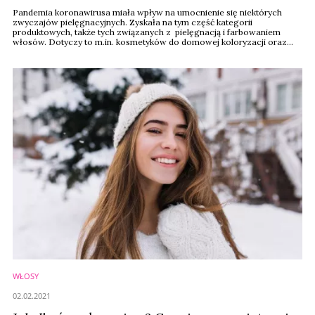
Pandemia koronawirusa miała wpływ na umocnienie się niektórych
zwyczajów pielęgnacyjnych. Zyskała na tym część kategorii
produktowych, także tych związanych z pielęgnacją i farbowaniem
włosów. Dotyczy to m.in. kosmetyków do domowej koloryzacji oraz
wszelkich preparatów uzupełniających podstawową pielęgnację, takich
jak maski, lotiony czy ampułki.
WŁOSY
02.02.2021