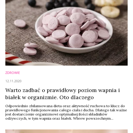
ZDROWIE
12.11.2020
Warto zadbać o prawidłowy poziom wapnia i
białek w organizmie. Oto dlaczego
Odpowiednio zbilansowana dieta oraz aktywność ruchowa to klucz do
prawidłowego funkcjonowania całego ciała i ducha. Dlatego tak ważne
jest dostarczenie organizmowi optymalnej ilości składników
odżywczych, w tym wapnia oraz białek. Wbrew powszechnym
przekonaniom ich źródłem może być nie tylko mleko. Jak sprawić, aby
nie brakowało ich w naszej diecie radzi Bianka Juhász z firmy Nu Skin.