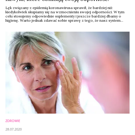
Lęk związany z epidemią koronawirusa sprawił, że bardziej niż
kiedykolwiek skupiamy się na wzmocnieniu swojej odporności. W tym
celu stosujemy odpowiednie suplementy i jeszcze bardziej dbamy o
higienę. Warto jednak zdawać sobie sprawę z tego, że nasz system
odpornościowy osłabić mogą także codzienne, niewinne na pozór,
nawyki - podaje PAP LIfe.
ZDROWIE
28.07.2020