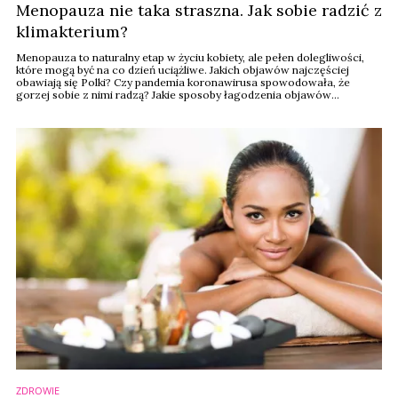
Menopauza nie taka straszna. Jak sobie radzić z
klimakterium?
Menopauza to naturalny etap w życiu kobiety, ale pełen dolegliwości,
które mogą być na co dzień uciążliwe. Jakich objawów najczęściej
obawiają się Polki? Czy pandemia koronawirusa spowodowała, że
gorzej sobie z nimi radzą? Jakie sposoby łagodzenia objawów
przekwitania stosują? - na te pytania odpowiada najnowsze badanie
przeprowadzone w ramach programu Zdrowa ONA.
ZDROWIE