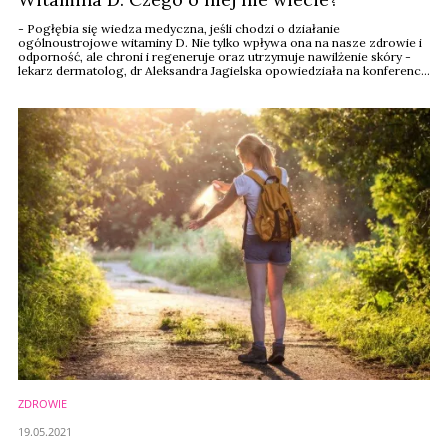
- Pogłębia się wiedza medyczna, jeśli chodzi o działanie
ogólnoustrojowe witaminy D. Nie tylko wpływa ona na nasze zdrowie i
odporność, ale chroni i regeneruje oraz utrzymuje nawilżenie skóry -
lekarz dermatolog, dr Aleksandra Jagielska opowiedziała na konferencji
Avon o tym, jak ważna jest witamina D w kosmetyce i całym naszym
życiu.
ZDROWIE
19.05.2021