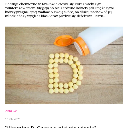
Peelingi chemiczne w Krakowie cieszą się coraz większym
zainteresowaniem. Sięgają po nie zarówno kobiety, jak i mężczyźni,
którzy pragną lepiej zadbać o swoją skórę, na dłużej zachować jej
młodzieńczy wygląd i blask oraz pozbyć się defektów - blizn
potrądzikowych, zaskórników, przebarwień i nierówności w teksturze
cery. Peelingi chemiczne są całkowicie bezpieczne pod warunkiem ich
przeprowadzenia przez ...
ZDROWIE
11.06.2021
Witamina D. Czego o niej nie wiecie?