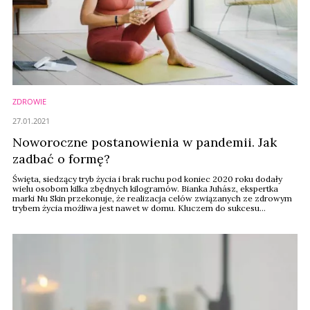
ZDROWIE
27.01.2021
Noworoczne postanowienia w pandemii. Jak
zadbać o formę?
Święta, siedzący tryb życia i brak ruchu pod koniec 2020 roku dodały
wielu osobom kilka zbędnych kilogramów. Bianka Juhász, ekspertka
marki Nu Skin przekonuje, że realizacja celów związanych ze zdrowym
trybem życia możliwa jest nawet w domu. Kluczem do sukcesu
jest systematyczność, wytrwałość oraz odpowiedni plan.