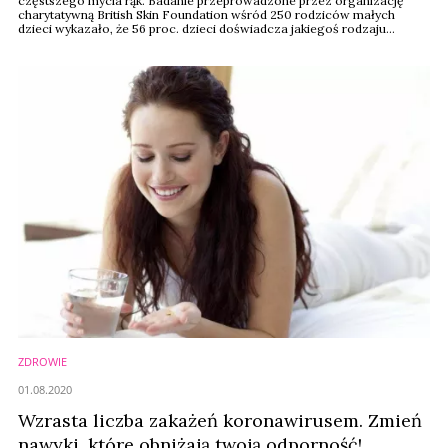
częstszego mycia rąk. Badanie przeprowadzone przez organizację
charytatywną British Skin Foundation wśród 250 rodziców małych
dzieci wykazało, że 56 proc. dzieci doświadcza jakiegoś rodzaju
problemów skórnych związanych ze skórą rąk - donosi Cosmetics
Business.
ZDROWIE
01.08.2020
Wzrasta liczba zakażeń koronawirusem. Zmień
nawyki, które obniżają twoją odporność!