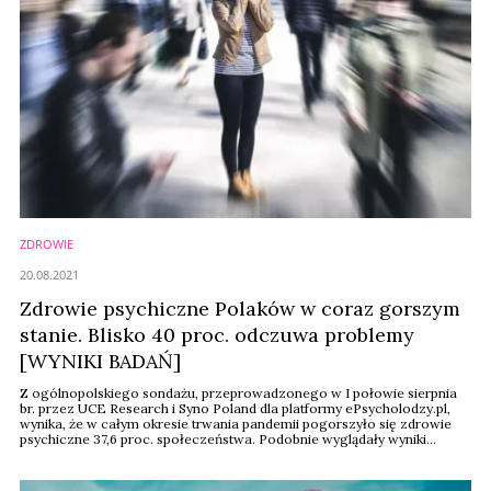
ZDROWIE
20.08.2021
Zdrowie psychiczne Polaków w coraz gorszym
stanie. Blisko 40 proc. odczuwa problemy
[WYNIKI BADAŃ]
Z ogólnopolskiego sondażu, przeprowadzonego w I połowie sierpnia
br. przez UCE Research i Syno Poland dla platformy ePsycholodzy.pl,
wynika, że w całym okresie trwania pandemii pogorszyło się zdrowie
psychiczne 37,6 proc. społeczeństwa. Podobnie wyglądały wyniki
sondażu przeprowadzonego pół roku temu. Zdecydowana większość
respondentów nie odczuwała problemów ze zdrowiem psychicznym
przed pandemią. Jednak ci, którym one ...