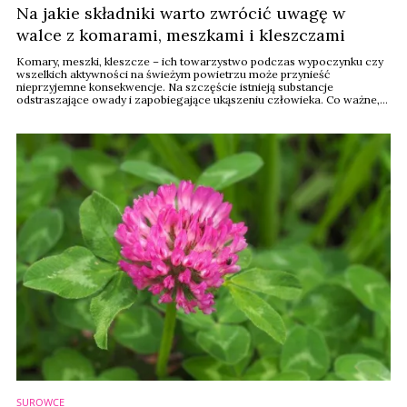
Na jakie składniki warto zwrócić uwagę w
walce z komarami, meszkami i kleszczami
Komary, meszki, kleszcze – ich towarzystwo podczas wypoczynku czy
wszelkich aktywności na świeżym powietrzu może przynieść
nieprzyjemne konsekwencje. Na szczęście istnieją substancje
odstraszające owady i zapobiegające ukąszeniu człowieka. Co ważne,
niektóre z nich są zarówno skuteczne jak i łagodne dla skóry.
SUROWCE