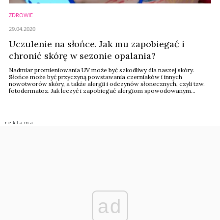
ZDROWIE
29.04.2020
Uczulenie na słońce. Jak mu zapobiegać i
chronić skórę w sezonie opalania?
Nadmiar promieniowania UV może być szkodliwy dla naszej skóry.
Słońce może być przyczyną powstawania czerniaków i innych
nowotworów skóry, a także alergii i odczynów słonecznych, czyli tzw.
fotodermatoz. Jak leczyć i zapobiegać alergiom spowodowanym
promieniami słońca radzi dr n. med. Magdalena Łuczkowska,
dermatolog i ekspert Nivea.
ad