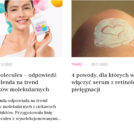
choć wtedy do widocznych efe
®, których formuły
potrzebna jest systematycznoś
 na konkretne potrzeby skóry.
cierpliwość – zastrzega prof. dr
med. Małgorzata Sokołowska-W
dermatolog.
.12.2023
TWARZ
29.11.2023
olecules – odpowiedź
4 powody, dla których 
elenda na trend
włączyć serum z retino
ków molekularnych
pielęgnacji
nda odpowiada na trend
 molekularnych i ciekawych
uktów. Przygotowała linię
ecules z wyselekcjonowanymi
 aktywnymi oraz
ącymi wzrok kolorowymi