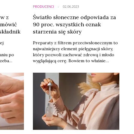
PRODUCENCI
02.06.2023
ów z
Światło słoneczne odpowiada za
 mówić
90 proc. wszystkich oznak
 składnik
starzenia się skóry
ej
Preparaty z filtrem przeciwsłonecznym to
najważniejszy element pielęgnacji skóry,
aniu po
który pozwoli zachować zdrową i młodo
rzeba
wyglądającą cerę. Bowiem to właśnie
 się
światło słoneczne odpowiada za 90 proc.
 gotowym na
wszystkich oznak starzenia się skóry,
czas
takich jak zmarszczki, brązowe plamy,
ubstancję.
szorstkość i utrata jędrności – mówił dr
etinol do
Marek Pitucha, lekarz medycyny
 na siebie
estetycznej obecny na premierze nowości
tów.
z linii przeciwsłonecznej ZO Skin ...