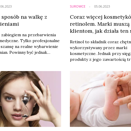
.06.2023
SUROWCE
05.06.2023
– sposób na walkę z
Coraz więcej kosmetyk
ieniami
retinolem. Marki muszą
klientom, jak działa ten
 zabiegiem na przebarwienia
 medyczne. Tylko profesjonalne
Retinol to składnik coraz chętn
ą szansę na realne wybarwienie
wykorzystywany przez marki
ian. Powinny być jednak
kosmetyczne. Jednak przy sięg
 jedynie przez
produkty z jego zawartością t
ych specjalistów. Peelingi
zachować ostrożność i trzymać
ją listę przeciwwskazań.
pewnych zasad. Należy też być
edy nie wolno ich
specyficzne reakcje skóry, pod
zać.
budowania je tolerancji na tę s
Dlatego firmy wprowadzające r
swoich produktów, muszą wziąć
zadanie edukowania konsumen