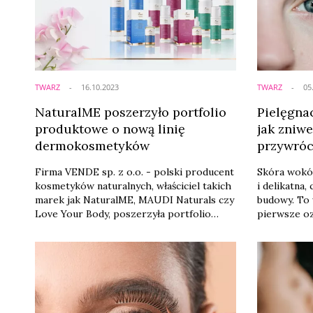
TWARZ
16.10.2023
TWARZ
05
NaturalME poszerzyło portfolio
Pielęgna
produktowe o nową linię
jak zniw
dermokosmetyków
przywróc
Firma VENDE sp. z o.o. - polski producent
Skóra wokół
kosmetyków naturalnych, właściciel takich
i delikatna,
marek jak NaturalME, MAUDI Naturals czy
budowy. To 
Love Your Body, poszerzyła portfolio
pierwsze oz
swoich produktów o nową linię
estetyczne 
dermokosmetyków naturalnych -
niezwykle w
NaturalME dermo.
pielęgnacja
wokół oczu
zmarszczki,
oczami? Na 
znajdzieci