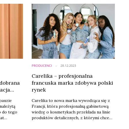
PRODUCENCI
28.12.2023
Carelika – profesjonalna
 dobrana
francuska marka zdobywa polski
acja
rynek
zenia o
pauzie
Carelika to nowa marka wywodząca się z
należytą
Francji, która profesjonalną gabinetową
o do tego
wiedzę o kosmetykach przekłada na linie
lat
produktów detalicznych, z którymi chce
t za późno,
wejść do sieci drogeryjnych. W swojej