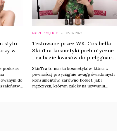
NASZE PROJEKTY
05.07.2023
 stylu.
Testowane przez WK. Cosibella
arzy w
SkinTra kosmetyki prebiotyczne
i na bazie kwasów do pielęgnacji
skóry
e podczas
SkinTra to marka kosmetyków, która z
na
pewnością przyciągnie uwagę świadomych
osowanym do
konsumentów, zarówno kobiet, jak i
szaleństw,
mężczyzn, którym zależy na używaniu
si odbywać
pielęgnacyjnych produktów z
jrzyjmy się
odpowiednimi składnikami. Lista
profesjonalnych, cennych składników o
udokumentowanym działaniu jest długa, a
sposobów użycia produktów — multum.