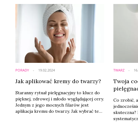
PORADY
19.02.2024
TWARZ
16
Jak aplikować kremy do twarzy?
Twoja co
pielęgna
Staranny rytuał pielęgnacyjny to klucz do
pięknej, zdrowej i młodo wyglądającej cery.
Co zrobić, 
Jednym z jego mocnych filarów jest
jednocześni
aplikacja kremu do twarzy. Jak wybrać ten
skuteczna? 
właściwy i o czym warto pamiętać podczas
systematyc
nakładania kosmetyku? Czego należy
których for
unikać w domowym SPA dla cery?
i uzupełnia
rutyny piel