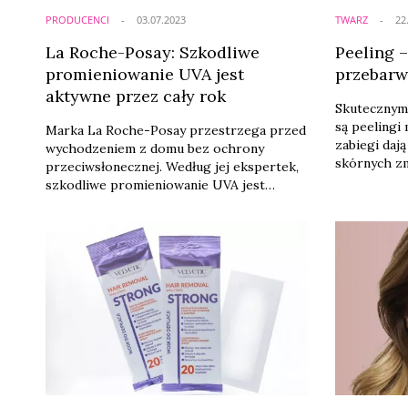
PRODUCENCI
03.07.2023
TWARZ
22
La Roche-Posay: Szkodliwe
Peeling 
promieniowanie UVA jest
przebarw
aktywne przez cały rok
Skutecznym
są peelingi
Marka La Roche-Posay przestrzega przed
zabiegi daj
wychodzeniem z domu bez ochrony
skórnych zm
przeciwsłonecznej. Według jej ekspertek,
wykonywane
szkodliwe promieniowanie UVA jest
doświadczon
aktywne przez cały rok, nawet w
medyczne ma
pochmurne dni. Podczas spotkania
Sprawdź, ki
prezentującego m.in. bestsellery i nowości
przeprowad
z linii przeciwsłonecznej przypomniały, że
aż 80 proc. oznak starzenia się skóry jest
spowodowane właśnie działaniem
promieniowania UV.