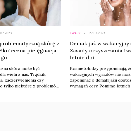
Zapraszamy do ...
.07.2023
TWARZ
27.07.2023
 problematyczną skórę z
Demakijaż w wakacyjnym
 Skuteczna pielęgnacja
Zasady oczyszczania tw
ego
letnie dni
czna skóra może być
Kosmetolodzy przypominają, ż
la wielu z nas. Trądzik,
wakacyjnych wyjazdów nie moż
a, zaczerwienienia czy
zapominać o demakijażu dost
o tylko niektóre z problemów,
wymagań cery. Pomimo letnich 
ożemy się borykać. W takiej
oczyszczenie twarzy wciąż mu
ne jest znalezienie
się w zgodzie z zasadami. Przy
h i odpowiednich produktów
trzem podstawowym.
ji, które nie tylko łagodzą
le także wzmacniają i chronią
. Marka Cerave oferuje
czne produkty, które są