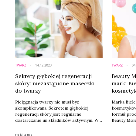
Neutrogena
odpowiadają
TWARZ
14.12.2023
TWARZ
04
Sekrety głębokiej regeneracji
Beauty M
skóry: niezastąpione maseczki
marki Bi
do twarzy
kosmety
Pielęgnacja twarzy nie musi być
Marka Biele
skomplikowana. Sekretem głębokiej
kosmetyków
regeneracji skóry jest regularne
formuł prod
dostarczanie im składników aktywnym. W
Beauty Mol
tym celu warto postawić na maseczki do
składnikami
twarzy! Dlaczego są niezastąpione w
przyciągaj