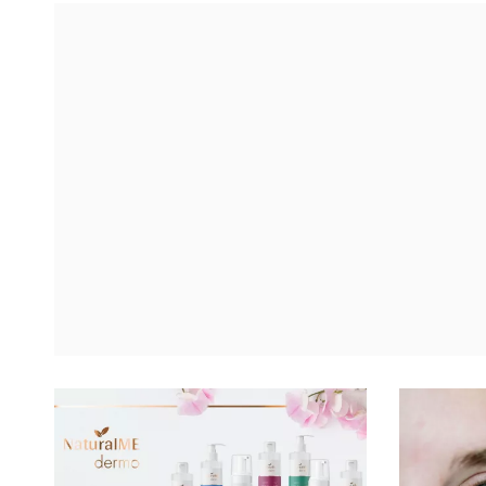
naszej rutynie pielęgnacyjnej i jak je
kapsułkami.
używać – wszystkiego dowiesz się poniżej.