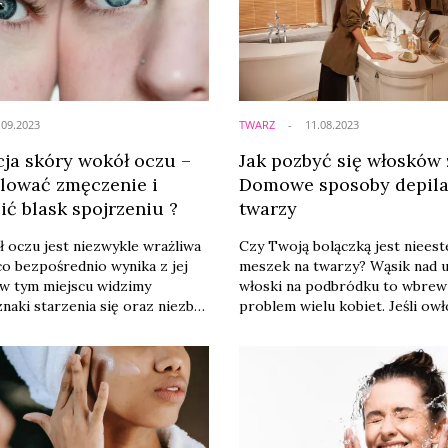
.09.2023
TWARZ
11.08.2023
cja skóry wokół oczu –
Jak pozbyć się włosków 
elować zmęczenie i
Domowe sposoby depila
ić blask spojrzeniu ?
twarzy
 oczu jest niezwykle wrażliwa
Czy Twoją bolączką jest nieest
 co bezpośrednio wynika z jej
meszek na twarzy? Wąsik nad u
w tym miejscu widzimy
włoski na podbródku to wbre
naki starzenia się oraz niezbyt
problem wielu kobiet. Jeśli owł
cienie pod oczami. Dlatego
twarzy jest dla Ciebie krępując
ażna jest odpowiednia jej
się go skutecznie pozbyć, koni
. Jak powinniśmy dbać o skórę
przeczytaj ten artykuł. Znajdzi
, czym wyeliminować
kilka sprawdzonych sposobów n
 opuchliznę i worki pod
pozbyć się włosków z twarzy. 
wszystkie te pytania
najlepszą dla siebie metodę i ci
e odpowiedź w naszym
idealnie gładką i kobiecą skórą .