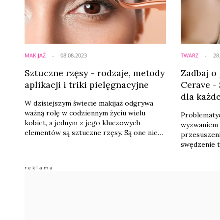
poradniku. 
MAKIJAŻ
08.08.2023
TWARZ
28
Sztuczne rzęsy - rodzaje, metody
Zadbaj o
aplikacji i triki pielęgnacyjne
Cerave -
dla każd
W dzisiejszym świecie makijaż odgrywa
ważną rolę w codziennym życiu wielu
Problematy
kobiet, a jednym z jego kluczowych
wyzwaniem d
elementów są sztuczne rzęsy. Są one nie
przesuszeni
tylko popularne wśród osób, pragnących
swędzenie t
uzyskać intensywne spojrzenie, ale także
z którymi m
coraz częściej stosowane na różnego
sytuacji waż
rodzaju wydarzenia czy specjalne okazje.
skutecznyc
W niniejszym artykule omówimy rozmaite
do pielęgnac
rodzaje sztucznych rzęs dostępnych na
problemy, a
rynku, różnice między nimi, a także ...
naszą skórę
specjalisty