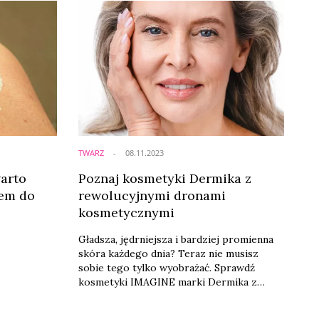
któw
ofercie ma kosmetyki dopasowane do
ć i
indywidualnych potrzeb skóry, zawierające
 hab. n.
99 proc. składników naturalnych. Tylko w
ojdyło,
samej kategorii maseczek do twarzy
dostępne są aż 54 ich warianty.
TWARZ
08.11.2023
warto
Poznaj kosmetyki Dermika z
lem do
rewolucyjnymi dronami
kosmetycznymi
Gładsza, jędrniejsza i bardziej promienna
skóra każdego dnia? Teraz nie musisz
sobie tego tylko wyobrażać. Sprawdź
kosmetyki IMAGINE marki Dermika z
innowacyjnymi składnikami anti-age.