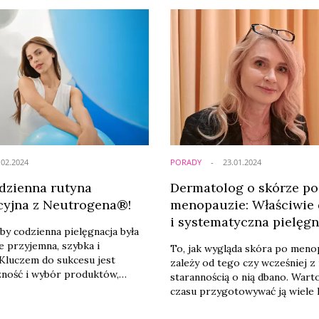
.02.2024
PORADY
23.01.2024
dzienna rutyna
Dermatolog o skórze po
cyjna z Neutrogena®!
menopauzie: Właściwie
i systematyczna pielęgn
aby codzienna pielęgnacja była
może cofnąć efekty star
e przyjemna, szybka i
​To, jak wygląda skóra po meno
5-10 lat
Kluczem do sukcesu jest
zależy od tego czy wcześniej z 
zność i wybór produktów,
starannością o nią dbano. Wart
muły wzajemnie się wzmacniają
czasu przygotowywać ją wiele 
ją. W stworzeniu nowoczesnej
wcześniej. Nigdy jednak nie jes
ęgnacyjnej pomogą kosmetyki