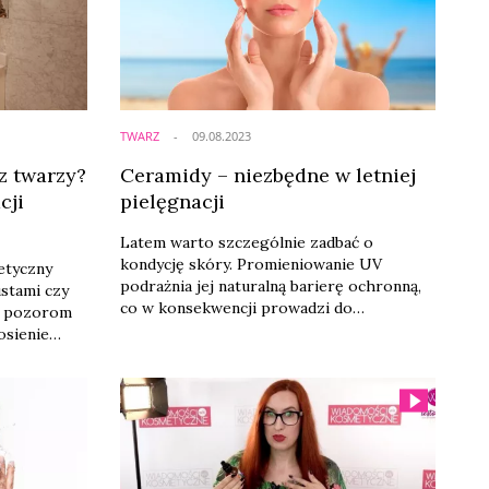
TWARZ
09.08.2023
z twarzy?
Ceramidy – niezbędne w letniej
cji
pielęgnacji
Latem warto szczególnie zadbać o
kondycję skóry. Promieniowanie UV
etyczny
podrażnia jej naturalną barierę ochronną,
stami czy
co w konsekwencji prowadzi do
w pozorom
zaczerwienienia, pojawienia się
osienie
niedoskonałości oraz przyspieszenia
e i chcesz
procesów fotostarzenia. Dlatego, gdy
ecznie
tylko skóra staje się przesuszona i
esz w nim
napięta, warto sięgnąć po produkty z
a to, jak
ceramidami – uszczelnią barierę i ochronią
Wybierz
skórę przed nadmierną utratą wody,
esz się
poprawiając jej ...
..