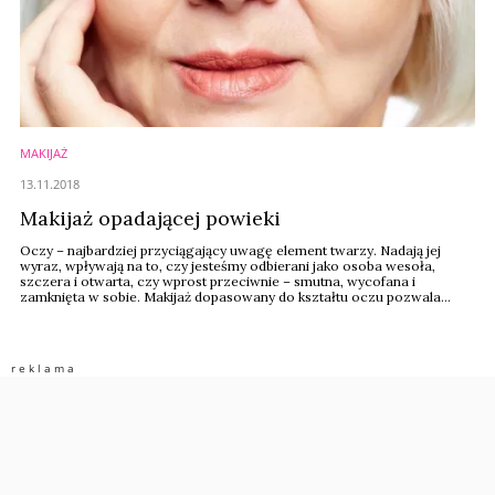
MAKIJAŻ
13.11.2018
Makijaż opadającej powieki
Oczy – najbardziej przyciągający uwagę element twarzy. Nadają jej
wyraz, wpływają na to, czy jesteśmy odbierani jako osoba wesoła,
szczera i otwarta, czy wprost przeciwnie – smutna, wycofana i
zamknięta w sobie. Makijaż dopasowany do kształtu oczu pozwala
wydobyć z niej to, co najpiękniejsze. Jednym z większych wyzwań są
opadające powieki.