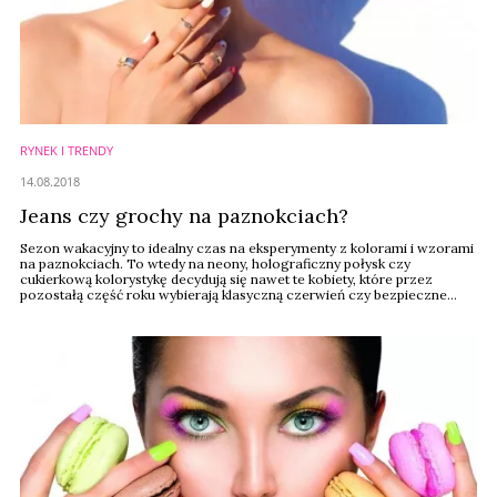
RYNEK I TRENDY
14.08.2018
Jeans czy grochy na paznokciach?
Sezon wakacyjny to idealny czas na eksperymenty z kolorami i wzorami
na paznokciach. To wtedy na neony, holograficzny połysk czy
cukierkową kolorystykę decydują się nawet te kobiety, które przez
pozostałą część roku wybierają klasyczną czerwień czy bezpieczne
odcienie nude. Tegoroczne lato należy do printów – takich jak paski,
stylowe grochy, egzotyczne liście – dlatego jeden kolor to stanowczo
za mało. Podczas wizyty w ...