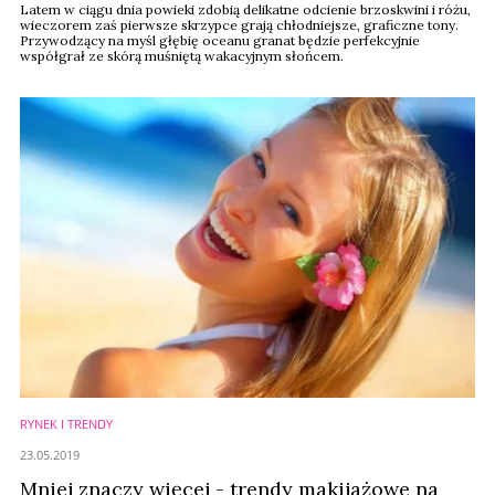
Latem w ciągu dnia powieki zdobią delikatne odcienie brzoskwini i różu,
wieczorem zaś pierwsze skrzypce grają chłodniejsze, graficzne tony.
Przywodzący na myśl głębię oceanu granat będzie perfekcyjnie
współgrał ze skórą muśniętą wakacyjnym słońcem.
RYNEK I TRENDY
23.05.2019
Mniej znaczy więcej - trendy makijażowe na