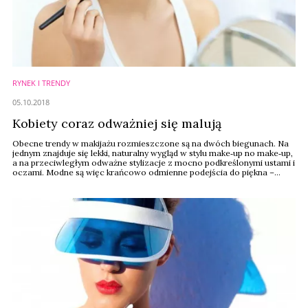
RYNEK I TRENDY
05.10.2018
Kobiety coraz odważniej się malują
Obecne trendy w makijażu rozmieszczone są na dwóch biegunach. Na
jednym znajduje się lekki, naturalny wygląd w stylu make­‑up no make­‑up,
a na przeciwległym odważne stylizacje z mocno podkreślonymi ustami i
oczami. Modne są więc krańcowo odmienne podejścia do piękna –
wynika z rankingu firmy Mintel, przeprowadzonego wśród kobiet w
Stanach Zjednoczonych.