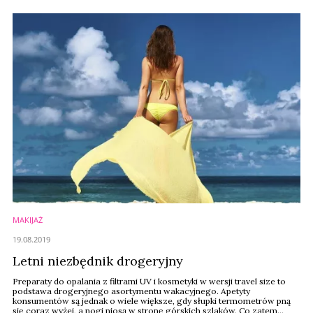
przewyższa średnią światową i wciąż rośnie. Czy w ślad za globalną
modą na koreańskie ...
MAKIJAŻ
19.08.2019
Letni niezbędnik drogeryjny
Preparaty do opalania z filtrami UV i kosmetyki w wersji travel size to
podstawa drogeryjnego asortymentu wakacyjnego. Apetyty
konsumentów są jednak o wiele większe, gdy słupki termometrów pną
się coraz wyżej, a nogi niosą w stronę górskich szlaków. Co zatem