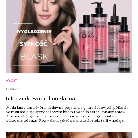
WŁOSY
12.04.2023
Jak działa woda lamelarna
Woda lamelarna, która niedawno pojawiła się na sklepowych półkach
od razu stała się sprzedażowym hitem i podbiła serca konsumentek.
Głównie dlatego, że jest to produkt innowacyjny a jego działanie
widoczne od razu. Pozwala uzyskać na włosach efekt tafli – nadaje
wygładzenie, sypkość i blask. Jak działa i dlaczego to taka skuteczna
formuła?