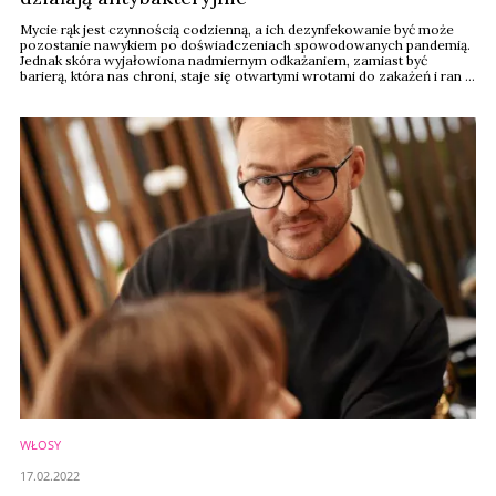
Mycie rąk jest czynnością codzienną, a ich dezynfekowanie być może
pozostanie nawykiem po doświadczeniach spowodowanych pandemią.
Jednak skóra wyjałowiona nadmiernym odkażaniem, zamiast być
barierą, która nas chroni, staje się otwartymi wrotami do zakażeń i ran –
tłumaczy Monika Krzyżostan, kierowniczka Laboratorium R&D w
Instytucie Badań Kosmetyków Dr Koziej i podpowiada, jakie roślinne
składniki mają działanie ...
WŁOSY
17.02.2022