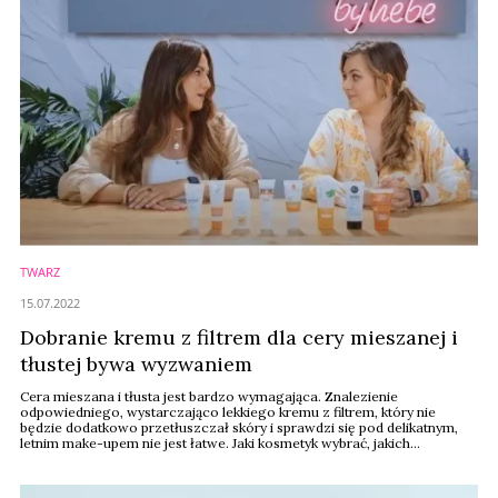
TWARZ
15.07.2022
Dobranie kremu z filtrem dla cery mieszanej i
tłustej bywa wyzwaniem
Cera mieszana i tłusta jest bardzo wymagająca. Znalezienie
odpowiedniego, wystarczająco lekkiego kremu z filtrem, który nie
będzie dodatkowo przetłuszczał skóry i sprawdzi się pod delikatnym,
letnim make-upem nie jest łatwe. Jaki kosmetyk wybrać, jakich
składników i właściwości szukać w produktach? Na te pytania
odpowiadają Urodomaniaczki by Hebe! w najnowszym odcinku swojej
serii filmów.