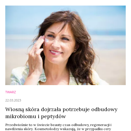
Rose z kanału Urodomaniaczki by Hebe na platformie You Tube.
TWARZ
22.03.2023
Wiosną skóra dojrzała potrzebuje odbudowy
mikrobiomu i peptydów
Przedwiośnie to w świecie beauty czas odbudowy, regeneracji i
nawilżenia skóry. Kosmetolodzy wskazują, że w przypadku cery