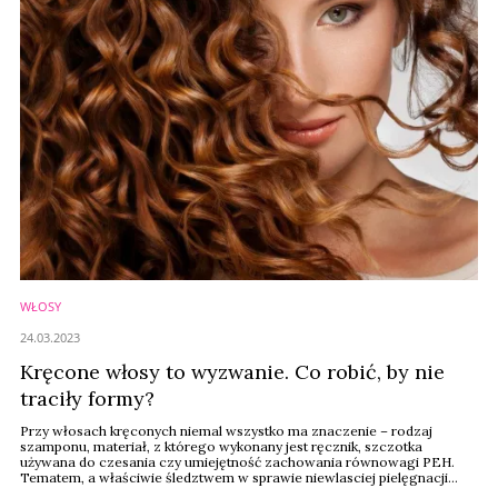
WŁOSY
24.03.2023
Kręcone włosy to wyzwanie. Co robić, by nie
traciły formy?
Przy włosach kręconych niemal wszystko ma znaczenie – rodzaj
szamponu, materiał, z którego wykonany jest ręcznik, szczotka
używana do czesania czy umiejętność zachowania równowagi PEH.
Tematem, a właściwie śledztwem w sprawie niewlasciej pielęgnacji
włosów kręconych zajęły się blogerka Agnieszka Niedziałek i Alina