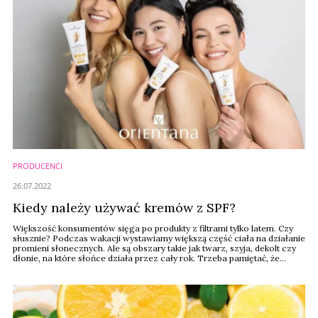
PRODUCENCI
26.07.2022
Kiedy należy używać kremów z SPF?
Większość konsumentów sięga po produkty z filtrami tylko latem. Czy
słusznie? Podczas wakacji wystawiamy większą część ciała na działanie
promieni słonecznych. Ale są obszary takie jak twarz, szyja, dekolt czy
dłonie, na które słońce działa przez cały rok. Trzeba pamiętać, że
promieniowanie UVA przenika w głąb skóry i powoduje fotostarzenie
oraz przebarwienia. Przyjmuje się, że w odsłoniętych obszarach ciała ...