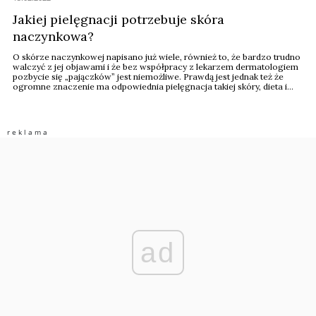
Jakiej pielęgnacji potrzebuje skóra
naczynkowa?
O skórze naczynkowej napisano już wiele, również to, że bardzo trudno
walczyć z jej objawami i że bez współpracy z lekarzem dermatologiem
pozbycie się „pajączków” jest niemożliwe. Prawdą jest jednak też że
ogromne znaczenie ma odpowiednia pielęgnacja takiej skóry, dieta i
unikanie czynników, które mogą nasilać problem.
ad