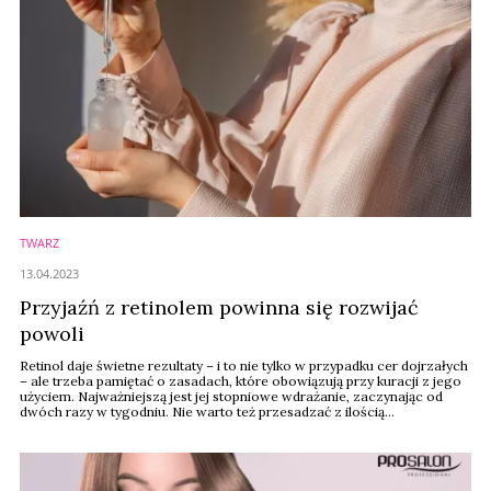
TWARZ
13.04.2023
Przyjaźń z retinolem powinna się rozwijać
powoli
Retinol daje świetne rezultaty – i to nie tylko w przypadku cer dojrzałych
– ale trzeba pamiętać o zasadach, które obowiązują przy kuracji z jego
użyciem. Najważniejszą jest jej stopniowe wdrażanie, zaczynając od
dwóch razy w tygodniu. Nie warto też przesadzać z ilością
każdorazowo użytego serum – im mniej, tym lepiej – mówi dr n. med.
Agnes Frankel, w rozmowie z portalem wiadomoscikosmetyczne.pl.
Podpowiada ...