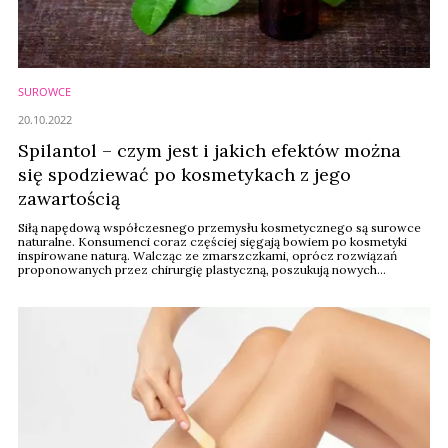
SUROWCE
20.10.2022
Spilantol – czym jest i jakich efektów można
się spodziewać po kosmetykach z jego
zawartością
Siłą napędową współczesnego przemysłu kosmetycznego są surowce
naturalne. Konsumenci coraz częściej sięgają bowiem po kosmetyki
inspirowane naturą. Walcząc ze zmarszczkami, oprócz rozwiązań
proponowanych przez chirurgię plastyczną, poszukują nowych
surowców o potwierdzonej skuteczności. Doskonałą propozycją są dla
nich produkty ze spilantolem – nazywanym naturalnym ziołowym
botoksem, o którym Wiadomościom ...