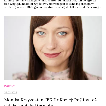
kobiety niemal w każdym wieku. Warto jednak zwrócić ich uwagę, że
bez względu na kolor wyjściowy, zawsze jest to silna ingerencja w
strukturę włosa. Dlatego należy stosować się do kilku zasad. Przekaż je
swoim klientkom.
PORADY
22.02.2022
Monika Krzyżostan, IBK Dr Koziej: Rośliny też
działają antybakteryjnie