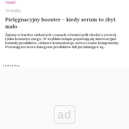
TWARZ
13.12.2022
Pielęgnacyjny booster – kiedy serum to zbyt
mało
Żyjemy w bardzo ciekawych czasach, również jeśli chodzi o rozwój
rynku kosmetycznego. W szybkim tempie pojawiają się innowacyjne
formuły produktów, ciekawe konsystencje, nowoczesne komponenty.
Powstają też nowe kategorie produktów lub już istniejące są
rozbudowywane o ciekawe propozycje. Lotiony, esencje, boostery
wzbogacają pielęgnacyjną rutynę i dają wybór konsumentom, których
wiedza ale i wymagania cały czas rosną.
ad