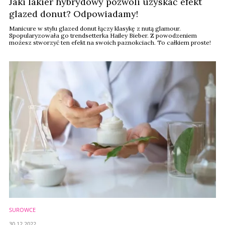
Jaki lakier hybrydowy pozwoli uzyskać efekt
glazed donut? Odpowiadamy!
Manicure w stylu glazed donut łączy klasykę z nutą glamour.
Spopularyzowała go trendsetterka Hailey Bieber. Z powodzeniem
możesz stworzyć ten efekt na swoich paznokciach. To całkiem proste!
SUROWCE
30.12.2022