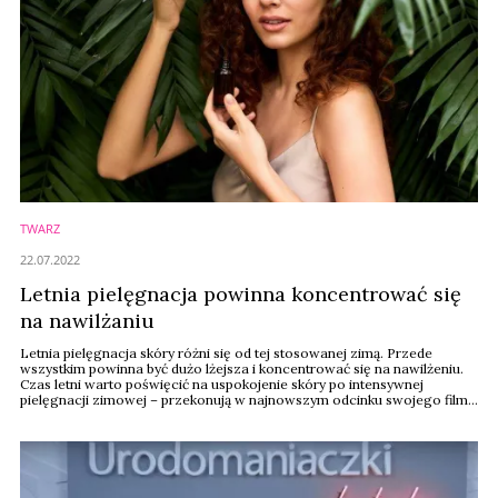
TWARZ
22.07.2022
Letnia pielęgnacja powinna koncentrować się
na nawilżaniu
Letnia pielęgnacja skóry różni się od tej stosowanej zimą. Przede
wszystkim powinna być dużo lżejsza i koncentrować się na nawilżeniu.
Czas letni warto poświęcić na uspokojenie skóry po intensywnej
pielęgnacji zimowej – przekonują w najnowszym odcinku swojego filmu
Urodomaniaczki by Hebe! Oprócz tego prowadzące i skin ekspert
rozmawiają o kwasach, retinolu i o olejkach latem oraz o kremach z
SPF.