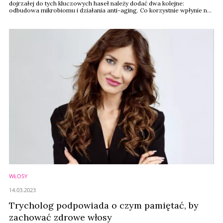
dojrzałej do tych kluczowych haseł należy dodać dwa kolejne:
odbudowa mikrobiomu i działania anti-aging. Co korzystnie wpłynie na
kondycję skóry wczesną wiosną i przyśpieszy przygotowanie do
słonecznych dni? Specjaliści stawiają na pre- i probiotyki oraz
kompleksy peptydowe.
WŁOSY
14.03.2023
Trycholog podpowiada o czym pamiętać, by
zachować zdrowe włosy