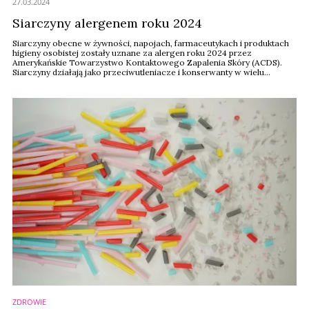
27.03.2024
Siarczyny alergenem roku 2024
Siarczyny obecne w żywności, napojach, farmaceutykach i produktach
higieny osobistej zostały uznane za alergen roku 2024 przez
Amerykańskie Towarzystwo Kontaktowego Zapalenia Skóry (ACDS).
Siarczyny działają jako przeciwutleniacze i konserwanty w wielu
produktach, w tym w żywności i napojach, produktach higieny osobistej i
farmaceutykach.
ZDROWIE