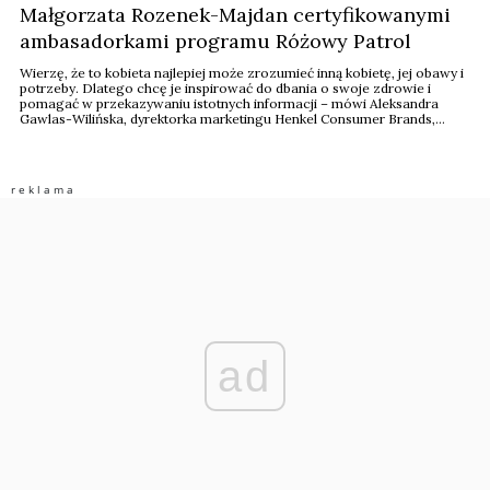
Małgorzata Rozenek-Majdan certyfikowanymi
ambasadorkami programu Różowy Patrol
Wierzę, że to kobieta najlepiej może zrozumieć inną kobietę, jej obawy i
potrzeby. Dlatego chcę je inspirować do dbania o swoje zdrowie i
pomagać w przekazywaniu istotnych informacji – mówi Aleksandra
Gawlas-Wilińska, dyrektorka marketingu Henkel Consumer Brands,
która przeszła szkolenie uprawniające ją do bycia ambasadorką
programu profilaktyki raka piersi Różowy Patrol. Do programu
dołączyła także Małgorzata ...
ad