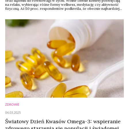
oraz dążeniu do równowagi w życiu. Wolne chwile kobiety poświęcają
na relaks, wybierając różne formy wellness, medytację czy aktywność
fizyczną. Aż 50 proc. respondentów podkreśla, że obecnie najbardziej
popularnym hobby jest zdrowy styl życia. Co trzecia osoba ceni sobie
możliwość skorzystania z masażu.
ZDROWIE
04.03.2025
Światowy Dzień Kwasów Omega-3: wspieranie
zdrowego starzenia się populacji i świadomej