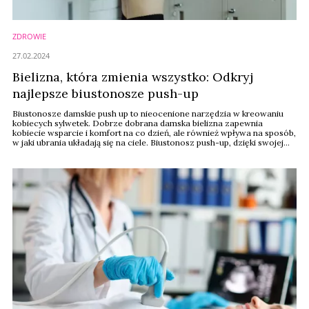
ZDROWIE
27.02.2024
Bielizna, która zmienia wszystko: Odkryj
najlepsze biustonosze push-up
Biustonosze damskie push up to nieocenione narzędzia w kreowaniu
kobiecych sylwetek. Dobrze dobrana damska bielizna zapewnia
kobiecie wsparcie i komfort na co dzień, ale również wpływa na sposób,
w jaki ubrania układają się na ciele. Biustonosz push-up, dzięki swojej
unikalnej konstrukcji, potrafi nie tylko modelować biust, ale także
wizualnie go powiększać i podnosić. Jeśli tego właśnie oczekujesz —
wybierz biustonosz ...