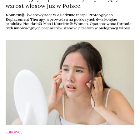
wzrost włosów już w Polsce.
Nourkrin®, światowy lider w dziedzinie terapii Proteoglycan
Replacement Therapy, wprowadza na polski rynek dwa kolejne
produkty: Nourkrin® Man i Nourkrin® Woman. Opatentowana formuła
tych innowacyjnych preparatów stanowi przełom w pielęgnacji włosów.
Za produktem stoi 30 lat badań naukowych nad proteoglikanami oraz
ponad 200 naukowych publikacji.
SUROWCE