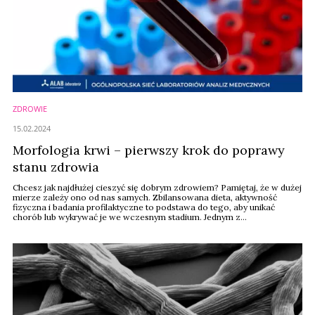
ZDROWIE
15.02.2024
Morfologia krwi – pierwszy krok do poprawy
stanu zdrowia
Chcesz jak najdłużej cieszyć się dobrym zdrowiem? Pamiętaj, że w dużej
mierze zależy ono od nas samych. Zbilansowana dieta, aktywność
fizyczna i badania profilaktyczne to podstawa do tego, aby unikać
chorób lub wykrywać je we wczesnym stadium. Jednym z
podstawowych laboratoryjnych badań profilaktycznych jest morfologia
krwi. Kto i kiedy powinien rozważyć jego wykonanie? Dlaczego nie
warto z niego rezygnować? Dowiesz się tego z ...