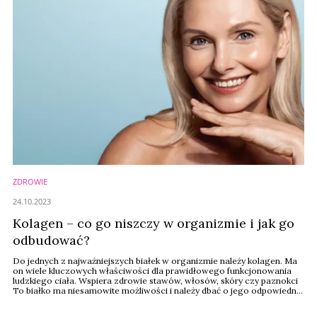
ZDROWIE
24.10.2023
Kolagen – co go niszczy w organizmie i jak go
odbudować?
Do jednych z najważniejszych białek w organizmie należy kolagen. Ma
on wiele kluczowych właściwości dla prawidłowego funkcjonowania
ludzkiego ciała. Wspiera zdrowie stawów, włosów, skóry czy paznokci
To białko ma niesamowite możliwości i należy dbać o jego odpowiednią
ilość w ogranizmie. Warto to zrobić za pomocą umiejętnie
zrównoważonej diety i trafnie dobranych suplementów diety.