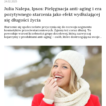
24.02.2025
Julia Nalepa, Ipsos: Pielęgnacja anti-aging i era
pozytywnego starzenia jako efekt wydłużającej
się długości życia
Starzenie się społeczeństw przyczynia się do rozwoju segmentu
kosmetyków przeciwstarzeniowych. Żyjemy też coraz dłużej. To
powoduje wzrost liczebności grupy docelowej, którą zazwyczaj
kojarzymy z produktami anti-aging – osób, które dostrzegają na swojej
skórze objawy starzenia się i chcą im zaradzić.