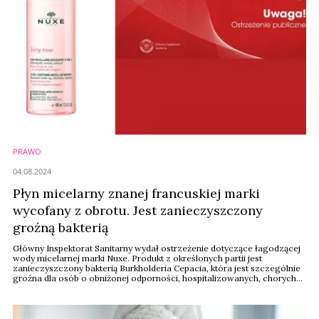
PRAWO
04.08.2024
Płyn micelarny znanej francuskiej marki
wycofany z obrotu. Jest zanieczyszczony
groźną bakterią
Główny Inspektorat Sanitarny wydał ostrzeżenie dotyczące łagodzącej
wody micelarnej marki Nuxe. Produkt z określonych partii jest
zanieczyszczony bakterią Burkholderia Cepacia, która jest szczególnie
groźna dla osób o obniżonej odporności, hospitalizowanych, chorych
na mukowiscydozę. Produkt ze wskazanych partii powinien być
natychmiast wycofany z obrotu i z użytkowania przez konsumentów.