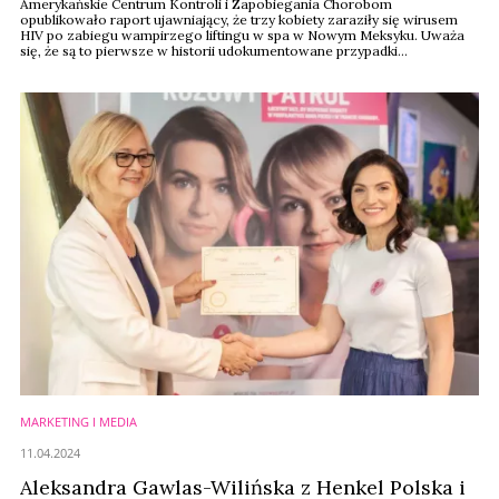
Amerykańskie Centrum Kontroli i Zapobiegania Chorobom
opublikowało raport ujawniający, że trzy kobiety zaraziły się wirusem
HIV po zabiegu wampirzego liftingu w spa w Nowym Meksyku. Uważa
się, że są to pierwsze w historii udokumentowane przypadki
przeniesienia wirusa HIV w wyniku zabiegu kosmetycznego.
MARKETING I MEDIA
11.04.2024
Aleksandra Gawlas-Wilińska z Henkel Polska i