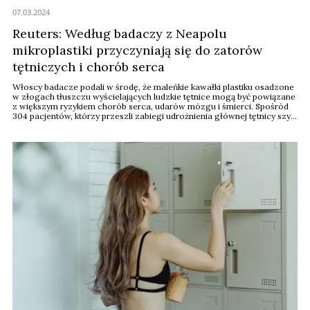
07.03.2024
Reuters: Według badaczy z Neapolu
mikroplastiki przyczyniają się do zatorów
tętniczych i chorób serca
Włoscy badacze podali w środę, że maleńkie kawałki plastiku osadzone
w złogach tłuszczu wyścielających ludzkie tętnice mogą być powiązane
z większym ryzykiem chorób serca, udarów mózgu i śmierci. Spośród
304 pacjentów, którzy przeszli zabiegi udrożnienia głównej tętnicy szyi,
u 58 proc. stwierdzono mikroskopijne i nanoskopowe kawałki plastiku o
„postrzępionych krawędziach” w blaszce wyścielającej naczynia ...